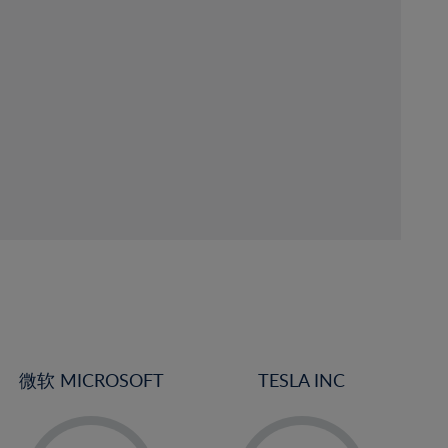
微软 MICROSOFT
TESLA INC
-
-