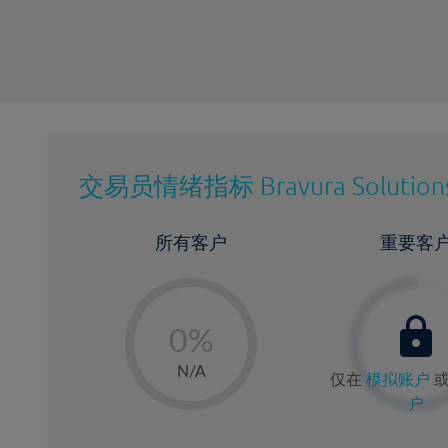
交易员情绪指标
Bravura Solution
所有客户
重要客
-
0%
1%
N/A
仅在
模拟账户
2%
户
3%