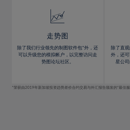
32%
14%
14%
33%
15%
15%
34%
16%
16%
35%
17%
17%
走势图
36%
18%
18%
除了我们行业领先的制图软件包*外，还
除了直观
37%
19%
19%
可以升级您的模拟帐户，以完整访问走
外，还可
38%
20%
20%
势图论坛社区。
星公司
39%
21%
21%
40%
22%
22%
41%
*荣获由2019年新加坡投资趋势差价合约交易与外汇报告颁发的“最佳服务-在
23%
23%
42%
24%
24%
43%
25%
25%
44%
26%
26%
45%
27%
27%