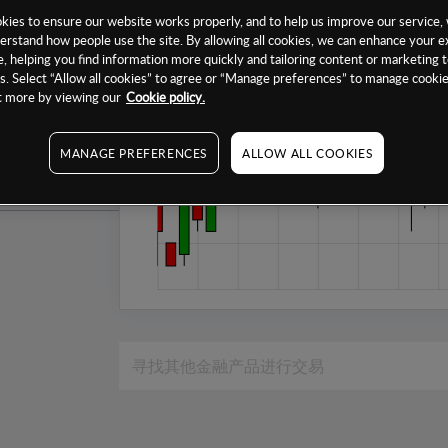
1个月
ies to ensure our website works properly, and to help us improve our service, 
erstand how people use the site. By allowing all cookies, we can enhance your e
6个月
, helping you find information more quickly and tailoring content or marketing 
. Select “Allow all cookies” to agree or “Manage preferences” to manage cookie
1年
ut more by viewing our
Cookie policy.
MANAGE PREFERENCES
ALLOW ALL COOKIES