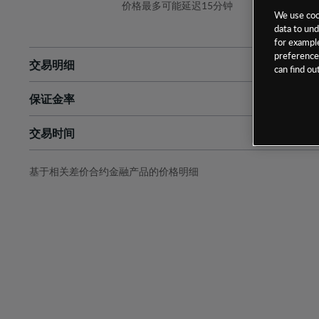
价格最多可能延迟15分钟
We use cook
data to und
for example
preferences
交易明细
can find o
保证金率
最小数额
-
交易时间
1级保证金率
-
层级
单位
费率
允许GSLO
否
基于相关差价合约金融产品的价格明细
日
交易时间
GSLO最小价差
-
显示的交易时间是新加坡当地时间
允许做空
是
持仓成本-买入
持仓成本-卖出
最近更新：