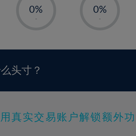
0%
0%
1%
1%
-
-
2%
2%
3%
3%
4%
4%
5%
5%
6%
6%
什么头寸？
7%
7%
8%
8%
9%
9%
10%
10%
11%
11%
使用真实交易账户解锁额外功
12%
12%
13%
13%