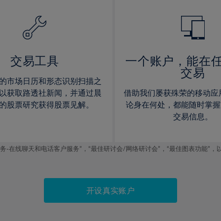
14%
14%
15%
15%
16%
16%
17%
17%
交易工具
一个账户，能在
交易
18%
18%
的市场日历和形态识别扫描之
19%
19%
以获取路透社新闻，并通过晨
借助我们屡获殊荣的移动应
20%
20%
的股票研究获得股票见解。
论身在何处，都能随时掌握
交易信息。
21%
21%
22%
22%
线聊天和电话客户服务”，“最佳研讨会/网络研讨会”，“最佳图表功能”，以及2019
23%
23%
24%
24%
25%
25%
开设真实账户
26%
26%
27%
27%