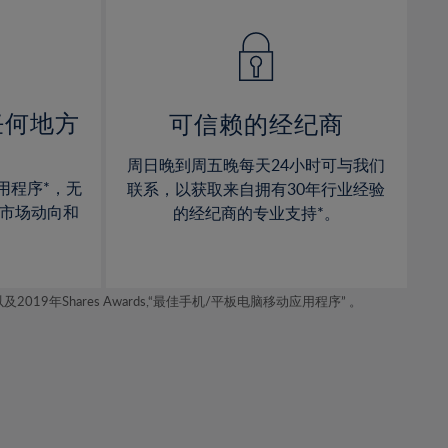
14%
14%
15%
15%
16%
16%
17%
17%
任何地方
可信赖的经纪商
18%
18%
周日晚到周五晚每天24小时可与我们
19%
19%
用程序*，无
联系，以获取来自拥有30年行业经验
20%
20%
市场动向和
的经纪商的专业支持*。
21%
21%
22%
22%
年Shares Awards,“最佳手机/平板电脑移动应用程序” 。
23%
23%
24%
24%
25%
25%
26%
26%
27%
27%