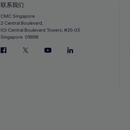
42%
42%
联系我们
43%
43%
CMC Singapore
44%
44%
2 Central Boulevard,
IOI Central Boulevard Towers, #25-03
45%
45%
Singapore
018916
46%
46%
47%
47%
48%
48%
49%
49%
50%
50%
51%
51%
52%
52%
53%
53%
54%
54%
55%
55%