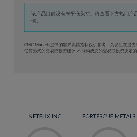
4%
5%
该产品目前没有未平仓头寸。请查看下方热门产
情。
6%
7%
8%
CMC Markets提供的客户舆情指标仅供参考，为发生在过
任何形式的交易或投资建议-不能构成您的交易或投资决定
9%
10%
11%
12%
13%
14%
15%
NETFLIX INC
FORTESCUE METALS
16%
17%
-
-