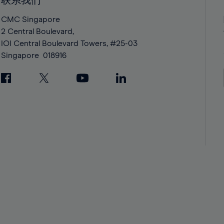
联系我们
42%
42%
43%
43%
CMC Singapore
2 Central Boulevard,
44%
44%
IOI Central Boulevard Towers, #25-03
45%
45%
Singapore
018916
46%
46%
47%
47%
48%
48%
49%
49%
50%
50%
51%
51%
52%
52%
53%
53%
54%
54%
55%
55%