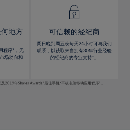
14%
14%
15%
15%
16%
16%
17%
17%
任何地方
可信赖的经纪商
18%
18%
周日晚到周五晚每天24小时可与我们
19%
19%
用程序*，无
联系，以获取来自拥有30年行业经验
20%
20%
市场动向和
的经纪商的专业支持*。
21%
21%
22%
22%
年Shares Awards,“最佳手机/平板电脑移动应用程序” 。
23%
23%
24%
24%
25%
25%
26%
26%
27%
27%