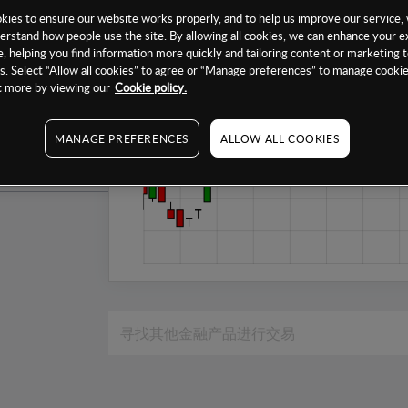
1个月
ies to ensure our website works properly, and to help us improve our service, 
erstand how people use the site. By allowing all cookies, we can enhance your e
6个月
, helping you find information more quickly and tailoring content or marketing 
. Select “Allow all cookies” to agree or “Manage preferences” to manage cookie
1年
ut more by viewing our
Cookie policy.
MANAGE PREFERENCES
ALLOW ALL COOKIES