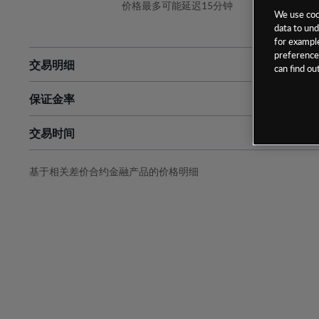
价格最多可能延迟15分钟
We use cook
data to und
for example
preferences
交易明细
can find o
保证金率
最小数额
-
交易时间
1级保证金率
-
层级
单位
费率
允许GSLO
否
基于相关差价合约金融产品的价格明细
日
交易时间
GSLO最小价差
-
显示的交易时间是新加坡当地时间
允许做空
是
持仓成本-买入
持仓成本-卖出
最近更新：