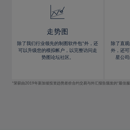
14%
14%
15%
15%
16%
16%
17%
17%
走势图
18%
18%
除了我们行业领先的制图软件包*外，还
除了直观
19%
19%
可以升级您的模拟帐户，以完整访问走
外，还可
20%
20%
势图论坛社区。
星公司
21%
21%
22%
22%
*荣获由2019年新加坡投资趋势差价合约交易与外汇报告颁发的“最佳服务-在
23%
23%
24%
24%
25%
25%
26%
26%
27%
27%