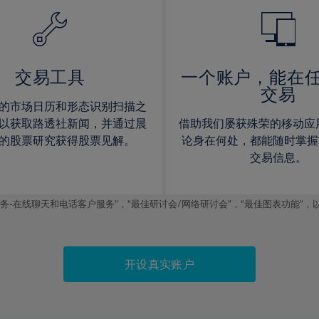
14%
14%
15%
15%
16%
16%
17%
17%
交易工具
一个账户，能在
交易
18%
18%
的市场日历和形态识别扫描之
19%
19%
以获取路透社新闻，并通过晨
借助我们屡获殊荣的移动应
20%
20%
的股票研究获得股票见解。
论身在何处，都能随时掌握
交易信息。
21%
21%
22%
22%
线聊天和电话客户服务”，“最佳研讨会/网络研讨会”，“最佳图表功能”，以及2019
23%
23%
24%
24%
25%
25%
开设真实账户
26%
26%
27%
27%