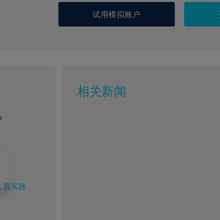
试用模拟账户
相关新闻
户
%
1%
或
真实账