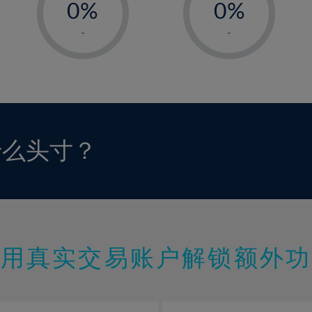
0%
0%
1%
1%
-
-
2%
2%
3%
3%
4%
4%
5%
5%
6%
6%
什么头寸？
7%
7%
8%
8%
9%
9%
10%
10%
11%
11%
使用真实交易账户解锁额外功
12%
12%
13%
13%