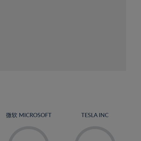
微软 MICROSOFT
TESLA INC
-
-