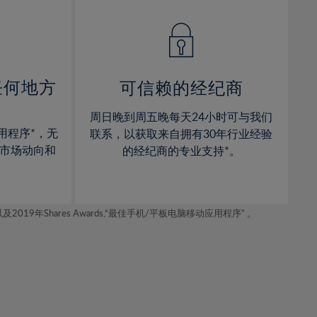
14%
14%
15%
15%
16%
16%
17%
17%
任何地方
可信赖的经纪商
18%
18%
周日晚到周五晚每天24小时可与我们
19%
19%
用程序*，无
联系，以获取来自拥有30年行业经验
20%
20%
市场动向和
的经纪商的专业支持*。
21%
21%
22%
22%
年Shares Awards,“最佳手机/平板电脑移动应用程序” 。
23%
23%
24%
24%
25%
25%
26%
26%
27%
27%