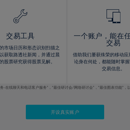
14%
14%
15%
15%
16%
16%
17%
17%
交易工具
一个账户，能在
交易
18%
18%
的市场日历和形态识别扫描之
19%
19%
以获取路透社新闻，并通过晨
借助我们屡获殊荣的移动应
20%
20%
的股票研究获得股票见解。
论身在何处，都能随时掌握
交易信息。
21%
21%
22%
22%
线聊天和电话客户服务”，“最佳研讨会/网络研讨会”，“最佳图表功能”，以及2019
23%
23%
24%
24%
25%
25%
开设真实账户
26%
26%
27%
27%