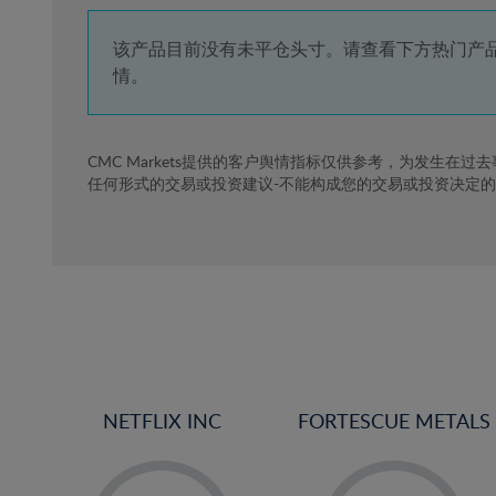
4%
5%
该产品目前没有未平仓头寸。请查看下方热门产
情。
6%
7%
8%
CMC Markets提供的客户舆情指标仅供参考，为发生在过
任何形式的交易或投资建议-不能构成您的交易或投资决定
9%
10%
11%
12%
13%
14%
15%
NETFLIX INC
FORTESCUE METALS
16%
17%
-
-