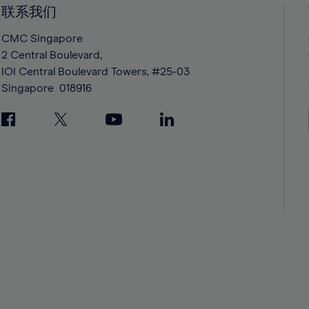
42%
42%
联系我们
43%
43%
CMC Singapore
44%
44%
2 Central Boulevard,
IOI Central Boulevard Towers, #25-03
45%
45%
Singapore
018916
46%
46%
47%
47%
48%
48%
49%
49%
50%
50%
51%
51%
52%
52%
53%
53%
54%
54%
55%
55%