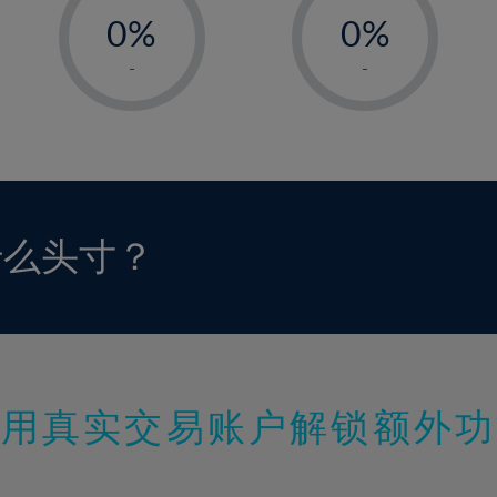
0%
0%
1%
1%
-
-
2%
2%
3%
3%
4%
4%
5%
5%
6%
6%
什么头寸？
7%
7%
8%
8%
9%
9%
10%
10%
11%
11%
使用真实交易账户解锁额外功
12%
12%
13%
13%