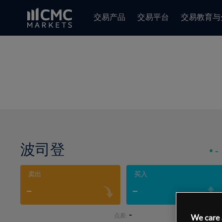
交易产品
交易平台
交易教育与
波司登
-
卖出
买入
-
-
-
点差:
We care 