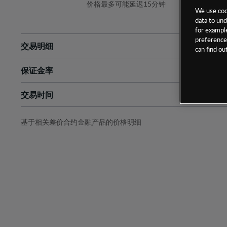
价格最多可能延迟15分钟
We use cook
data to und
for example
preferences
交易明细
can find o
保证金率
最小数额
-
交易时间
1级保证金率
-
层级
单位
费率
允许GSLO
否
基于相关差价合约金融产品的价格明细
日
交易时间
GSLO最小价差
-
显示的交易时间是新加坡当地时间
允许做空
是
持仓成本-买入
持仓成本-卖出
最近更新：