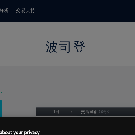
分析
交易支持
波司登
-
1日
交易间隔:
10分钟
1日
1周
about your privacy