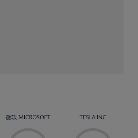
微软 MICROSOFT
TESLA INC
-
-