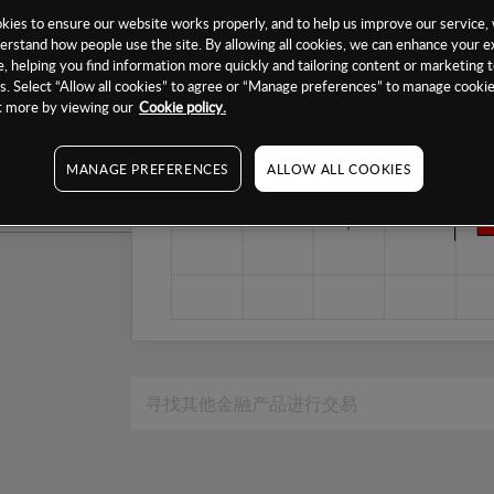
1个月
ies to ensure our website works properly, and to help us improve our service, 
erstand how people use the site. By allowing all cookies, we can enhance your e
6个月
, helping you find information more quickly and tailoring content or marketing 
. Select “Allow all cookies” to agree or “Manage preferences” to manage cookie
1年
ut more by viewing our
Cookie policy.
MANAGE PREFERENCES
ALLOW ALL COOKIES