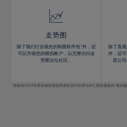
32%
14%
14%
33%
15%
15%
34%
16%
16%
35%
17%
17%
走势图
36%
18%
18%
除了我们行业领先的制图软件包*外，还
除了直观
37%
19%
19%
可以升级您的模拟帐户，以完整访问走
外，还可
38%
20%
20%
势图论坛社区。
星公司
39%
21%
21%
40%
22%
22%
41%
*荣获由2019年新加坡投资趋势差价合约交易与外汇报告颁发的“最佳服务-在
23%
23%
42%
24%
24%
43%
25%
25%
44%
26%
26%
45%
27%
27%