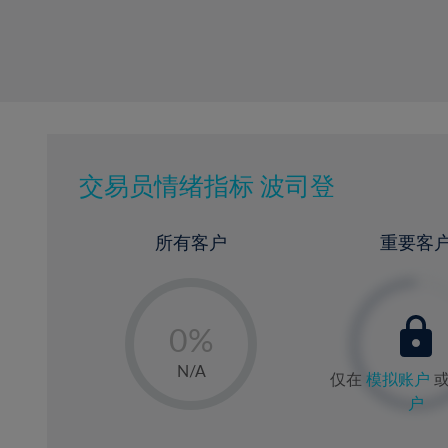
交易员情绪指标
波司登
所有客户
重要客
-
0%
1%
N/A
仅在
模拟账户
2%
户
3%