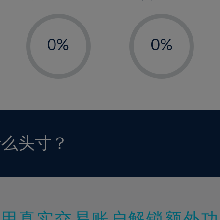
-
-
0%
0%
1%
1%
-
-
2%
2%
3%
3%
4%
4%
5%
5%
6%
6%
什么头寸？
7%
7%
8%
8%
9%
9%
10%
10%
11%
11%
使用真实交易账户解锁额外功