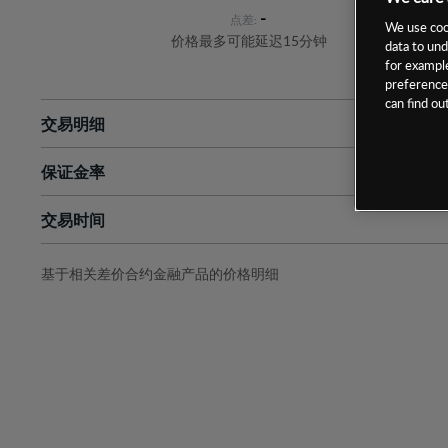
-
点差:
We use cook
价格最多可能延迟15分钟
data to und
for example
preferences
can find o
交易明细
保证金率
最小数额
-
交易时间
1级保证金率
-
层级
单位
费率
允许GSLO
-
基于相关差价合约金融产品的价格明细
日
交易时间
GSLO最小价差
-
显示的交易时间是新加坡当地时间
允许做空
-
持仓成本-买入
持仓成本-卖出