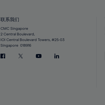
40%
40%
41%
41%
42%
42%
联系我们
43%
43%
CMC Singapore
44%
44%
2 Central Boulevard,
IOI Central Boulevard Towers, #25-03
45%
45%
Singapore
018916
46%
46%
47%
47%
48%
48%
49%
49%
50%
50%
51%
51%
52%
52%
53%
53%