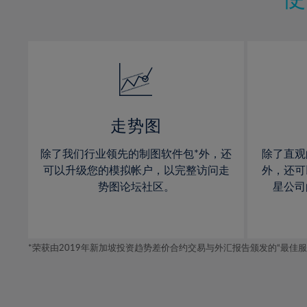
12%
12%
30%
13%
13%
31%
14%
14%
32%
15%
15%
33%
16%
16%
34%
17%
17%
35%
走势图
18%
18%
36%
除了我们行业领先的制图软件包*外，还
除了直观
19%
19%
37%
可以升级您的模拟帐户，以完整访问走
外，还可
20%
20%
势图论坛社区。
星公司
38%
21%
21%
39%
22%
22%
40%
*荣获由2019年新加坡投资趋势差价合约交易与外汇报告颁发的“最佳服务-在
23%
23%
41%
24%
24%
42%
25%
25%
43%