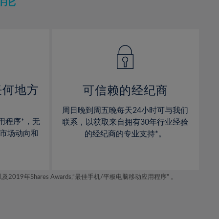
12%
12%
13%
13%
14%
14%
15%
15%
16%
16%
17%
17%
任何地方
可信赖的经纪商
18%
18%
周日晚到周五晚每天24小时可与我们
19%
19%
用程序*，无
联系，以获取来自拥有30年行业经验
20%
20%
市场动向和
的经纪商的专业支持*。
21%
21%
22%
22%
年Shares Awards,“最佳手机/平板电脑移动应用程序” 。
23%
23%
24%
24%
25%
25%