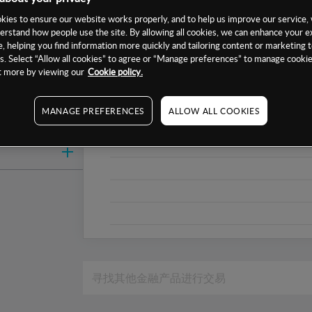
1周
ies to ensure our website works properly, and to help us improve our service, 
erstand how people use the site. By allowing all cookies, we can enhance your e
1个月
, helping you find information more quickly and tailoring content or marketing 
6个月
. Select “Allow all cookies” to agree or “Manage preferences” to manage cookie
ut more by viewing our
Cookie policy.
1年
MANAGE PREFERENCES
ALLOW ALL COOKIES