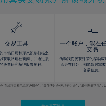
12%
12%
13%
13%
14%
14%
15%
15%
16%
16%
17%
17%
交易工具
一个账户，能在
交易
18%
18%
的市场日历和形态识别扫描之
19%
19%
以获取路透社新闻，并通过晨
借助我们屡获殊荣的移动应
20%
20%
的股票研究获得股票见解。
论身在何处，都能随时掌握
交易信息。
21%
21%
22%
22%
线聊天和电话客户服务”，“最佳研讨会/网络研讨会”，“最佳图表功能”，以及2019
23%
23%
24%
24%
25%
25%
开设真实账户