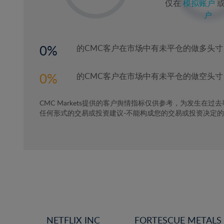
仅在
模拟账户
2%
户
3%
4%
0
的CMC客户在市场中有未平仓的做多头寸
5%
6%
0
的CMC客户在市场中有未平仓的做空头寸
7%
CMC Markets提供的客户舆情指标仅供参考，为发生在过
8%
任何形式的交易或投资建议-不能构成您的交易或投资决定
9%
10%
11%
12%
13%
14%
15%
NETFLIX INC
FORTESCUE METALS