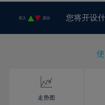
16%
17%
您将开设
买入
卖出
18%
19%
20%
21%
22%
23%
24%
25%
26%
27%
28%
走势图
29%