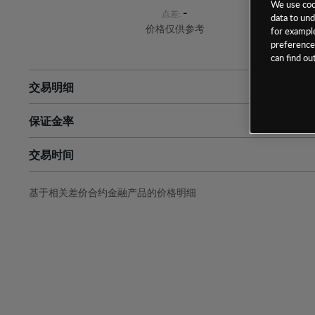
We use cook
-
点差:
data to und
价格仅供参考
for example
preferences
can find o
交易明细
保证金率
最小数额
-
交易时间
1级保证金率
-
层级
单位
费率
允许GSLO
-
基于相关差价合约金融产品的价格明细
日
交易时间
GSLO最小价差
-
显示的交易时间是新加坡当地时间
允许做空
-
持仓成本-买入
持仓成本-卖出