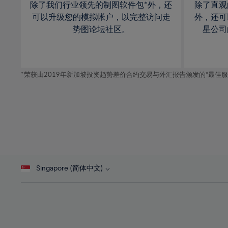
除了我们行业领先的制图软件包*外，还
除了直观
30%
可以升级您的模拟帐户，以完整访问走
外，还可
31%
势图论坛社区。
星公司
32%
33%
34%
*荣获由2019年新加坡投资趋势差价合约交易与外汇报告颁发的“最佳服务-在
35%
36%
37%
38%
39%
Singapore (简体中文)
40%
41%
42%
43%