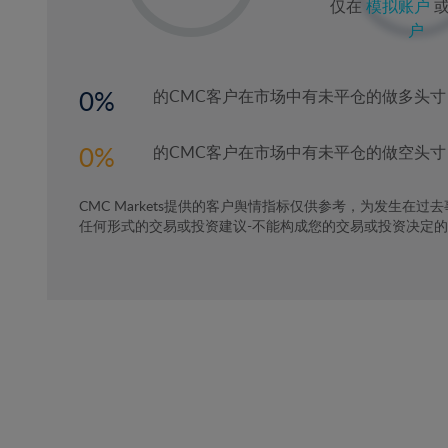
仅在
模拟账户
2%
户
3%
4%
0
的CMC客户在市场中有未平仓的做多头寸
5%
6%
0
的CMC客户在市场中有未平仓的做空头寸
7%
CMC Markets提供的客户舆情指标仅供参考，为发生在过
8%
任何形式的交易或投资建议-不能构成您的交易或投资决定
9%
10%
11%
12%
13%
14%
15%