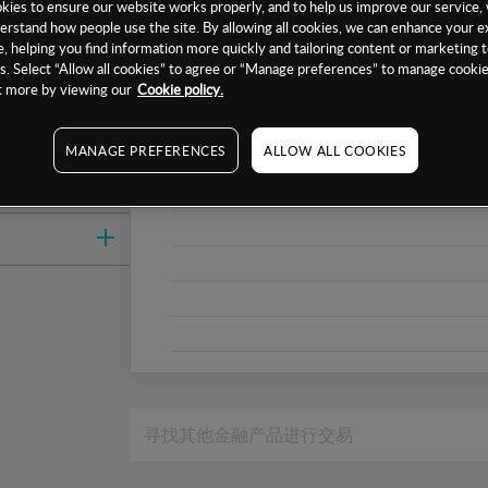
ies to ensure our website works properly, and to help us improve our service, 
1周
erstand how people use the site. By allowing all cookies, we can enhance your e
, helping you find information more quickly and tailoring content or marketing 
1个月
. Select “Allow all cookies” to agree or “Manage preferences” to manage cookie
ut more by viewing our
Cookie policy.
6个月
1年
MANAGE PREFERENCES
ALLOW ALL COOKIES