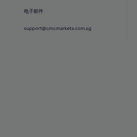
58%
电子邮件
59%
60%
support@cmcmarkets.com.sg
61%
62%
63%
64%
65%
66%
67%
68%
69%
70%
71%