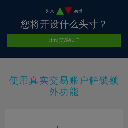
19%
20%
买入
卖出
21%
您将开设什么头寸？
22%
23%
开设交易账户
24%
25%
26%
27%
使用真实交易账户解锁额
28%
外功能
29%
30%
31%
32%