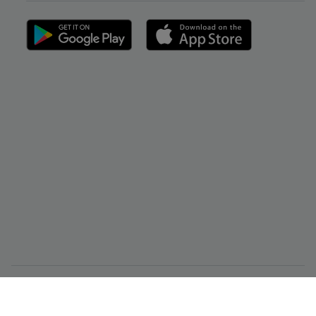
CMC Markets Singapore Pte. Ltd.（注册号/UEN 200605050E）受