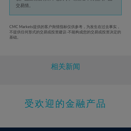
5%
交易情。
6%
7%
8%
CMC Markets提供的客户舆情指标仅供参考，为发生在过去事实，
不提供任何形式的交易或投资建议-不能构成您的交易或投资决定的
9%
基础。
10%
11%
12%
相关新闻
13%
14%
15%
受欢迎的金融产品
16%
17%
18%