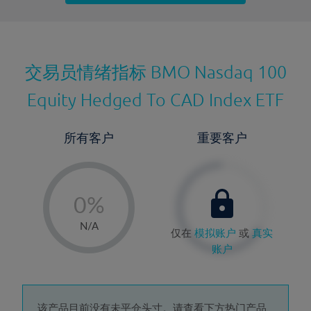
最近更新：
交易员情绪指标
BMO Nasdaq 100
Equity Hedged To CAD Index ETF
所有客户
重要客户
-
0%
1%
N/A
仅在
模拟账户
或
真实
2%
账户
3%
4%
该产品目前没有未平仓头寸。请查看下方热门产品