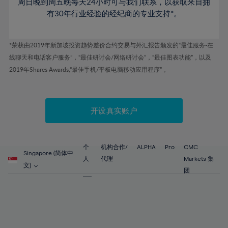
61%
周日晚到周五晚每天24小时可与我们联系，以获取来自拥
62%
有30年行业经验的经纪商的专业支持*。
63%
64%
*荣获由2019年新加坡投资趋势差价合约交易与外汇报告颁发的“最佳服务-在
线聊天和电话客户服务”，“最佳研讨会/网络研讨会”，“最佳图表功能”，以及
65%
2019年Shares Awards,“最佳手机/平板电脑移动应用程序” 。
66%
67%
开设真实账户
68%
69%
70%
个
机构合作/
ALPHA
Pro
CMC
Singapore (简体中
71%
人
代理
Markets 集
文)
团
72%
73%
74%