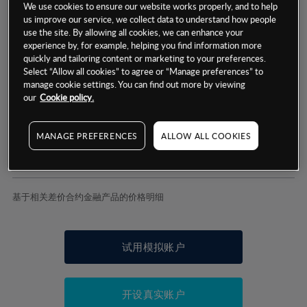
We use cookies to ensure our website works properly, and to help
us improve our service, we collect data to understand how people
use the site. By allowing all cookies, we can enhance your
experience by, for example, helping you find information more
数据来源：基于CMC Markets以往的表现, 无法保证将来的结果。
quickly and tailoring content or marketing to your preferences.
Select “Allow all cookies” to agree or “Manage preferences” to
manage cookie settings. You can find out more by viewing
交易明细
our
Cookie policy.
保证金率
最小数额
-
MANAGE PREFERENCES
ALLOW ALL COOKIES
交易时间
1级保证金率
-
层级
单位
费率
允许GSLO
是
基于相关差价合约金融产品的价格明细
日
交易时间
GSLO最小价差
-
显示的交易时间是新加坡当地时间
允许做空
否
试用模拟账户
持仓成本-买入
持仓成本-卖出
开设真实账户