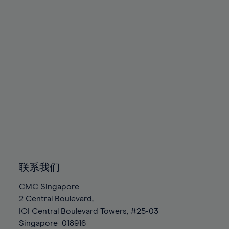
89%
90%
91%
92%
93%
94%
95%
96%
97%
98%
99%
联系我们
100%
CMC Singapore
2 Central Boulevard,
IOI Central Boulevard Towers, #25-03
Singapore
018916