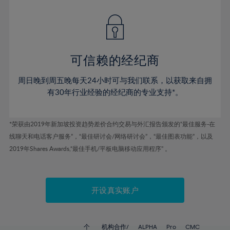
57%
58%
59%
可信赖的经纪商
60%
61%
周日晚到周五晚每天24小时可与我们联系，以获取来自拥
62%
有30年行业经验的经纪商的专业支持*。
63%
64%
*荣获由2019年新加坡投资趋势差价合约交易与外汇报告颁发的“最佳服务-在
线聊天和电话客户服务”，“最佳研讨会/网络研讨会”，“最佳图表功能”，以及
65%
2019年Shares Awards,“最佳手机/平板电脑移动应用程序” 。
66%
67%
开设真实账户
68%
69%
70%
个
机构合作/
ALPHA
Pro
CMC