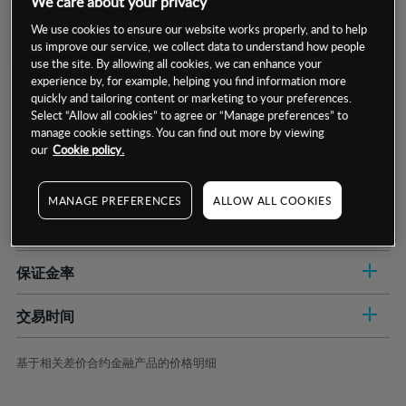
We care about your privacy
We use cookies to ensure our website works properly, and to help
us improve our service, we collect data to understand how people
use the site. By allowing all cookies, we can enhance your
experience by, for example, helping you find information more
quickly and tailoring content or marketing to your preferences.
Select “Allow all cookies” to agree or “Manage preferences” to
manage cookie settings. You can find out more by viewing
our
Cookie policy.
数据来源：基于CMC Markets以往的表现, 无法保证将来的结果。
MANAGE PREFERENCES
ALLOW ALL COOKIES
交易明细
保证金率
最小数额
-
交易时间
1级保证金率
-
层级
单位
费率
允许GSLO
否
基于相关差价合约金融产品的价格明细
日
交易时间
GSLO最小价差
-