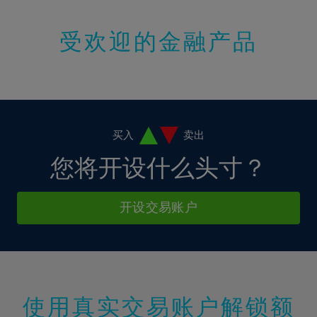
15%
受欢迎的金融产品
16%
17%
18%
19%
20%
买入
卖出
21%
您将开设什么头寸？
22%
23%
开设交易账户
24%
25%
26%
27%
使用真实交易账户解锁额
28%