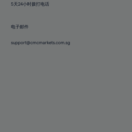
5天24小时拨打电话
85%
86%
87%
电子邮件
88%
89%
support@cmcmarkets.com.sg
90%
91%
92%
93%
94%
95%
96%
97%
98%