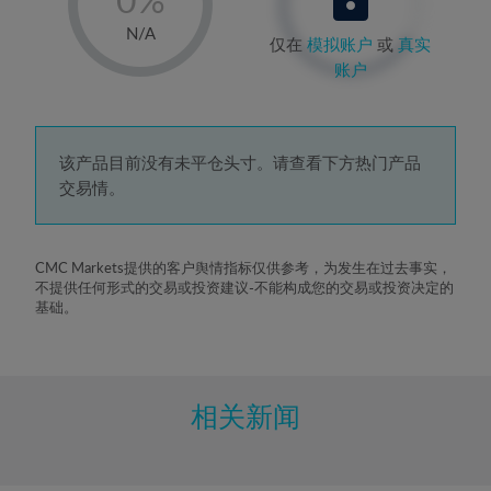
1%
N/A
仅在
模拟账户
或
真实
2%
账户
3%
4%
5%
该产品目前没有未平仓头寸。请查看下方热门产品
交易情。
6%
7%
8%
CMC Markets提供的客户舆情指标仅供参考，为发生在过去事实，
不提供任何形式的交易或投资建议-不能构成您的交易或投资决定的
9%
基础。
10%
11%
12%
相关新闻
13%
14%