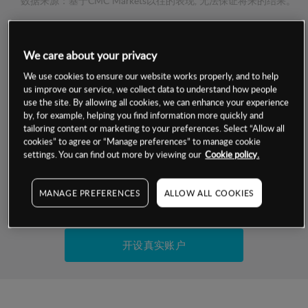
数据来源：基于CMC Markets以往的表现, 无法保证将来的结果。
交易明细
We care about your privacy
We use cookies to ensure our website works properly, and to help
保证金率
最小数额
-
us improve our service, we collect data to understand how people
use the site. By allowing all cookies, we can enhance your experience
交易时间
1级保证金率
-
by, for example, helping you find information more quickly and
层级
单位
费率
tailoring content or marketing to your preferences. Select “Allow all
允许GSLO
是
cookies” to agree or “Manage preferences” to manage cookie
基于相关差价合约金融产品的价格明细
settings. You can find out more by viewing our
Cookie policy.
日
交易时间
GSLO最小价差
-
显示的交易时间是新加坡当地时间
允许做空
是
MANAGE PREFERENCES
ALLOW ALL COOKIES
试用模拟账户
持仓成本-买入
持仓成本-卖出
开设真实账户
最近更新：