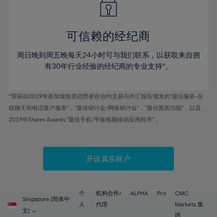
50%
50%
57%
44%
44%
51%
51%
58%
45%
45%
52%
52%
59%
可信赖的经纪商
46%
46%
53%
53%
60%
周日晚到周五晚每天24小时可与我们联系，以获取来自拥
47%
47%
54%
54%
61%
有30年行业经验的经纪商的专业支持*。
48%
48%
55%
55%
62%
49%
49%
56%
56%
63%
*荣获由2019年新加坡投资趋势差价合约交易与外汇报告颁发的“最佳服务-在
50%
50%
57%
57%
线聊天和电话客户服务”，“最佳研讨会/网络研讨会”，“最佳图表功能”，以及
64%
51%
51%
2019年Shares Awards,“最佳手机/平板电脑移动应用程序” 。
58%
58%
65%
52%
52%
59%
59%
66%
53%
53%
60%
60%
67%
开设真实账户
54%
54%
61%
61%
68%
55%
55%
62%
62%
69%
56%
56%
个
机构合作/
ALPHA
Pro
CMC
63%
63%
Singapore (简体中
70%
人
代理
Markets 集
57%
57%
文)
团