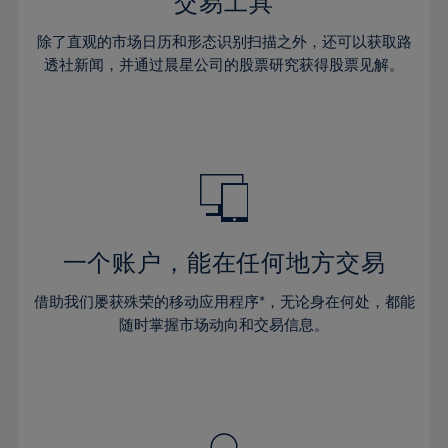
36%
36%
交易工具
43%
30%
30%
37%
37%
44%
除了直观的市场日历和形态识别扫描之外，还可以获取路
31%
31%
38%
38%
透社新闻，并通过晨星公司的股票研究获得股票见解。
45%
32%
32%
39%
39%
46%
33%
33%
40%
40%
47%
34%
34%
41%
41%
48%
35%
35%
42%
42%
49%
36%
36%
43%
43%
50%
37%
37%
44%
44%
一个账户，能在任何地方交易
51%
38%
38%
45%
45%
52%
借助我们屡获殊荣的移动应用程序*，无论身在何处，都能
39%
39%
46%
46%
53%
随时掌握市场动向和交易信息。
40%
40%
47%
47%
54%
41%
41%
48%
48%
55%
42%
42%
49%
49%
56%
43%
43%