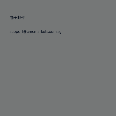
78%
78%
85%
72%
72%
79%
79%
86%
73%
73%
80%
80%
87%
电子邮件
74%
74%
81%
81%
88%
75%
75%
82%
82%
support@cmcmarkets.com.sg
89%
76%
76%
83%
83%
90%
77%
77%
84%
84%
91%
78%
78%
85%
85%
92%
79%
79%
86%
86%
93%
80%
80%
87%
87%
94%
81%
81%
88%
88%
95%
82%
82%
89%
89%
96%
83%
83%
90%
90%
97%
84%
84%
91%
91%
98%
85%
85%