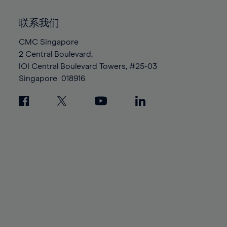
92%
92%
99%
86%
86%
93%
93%
100%
联系我们
87%
87%
94%
94%
88%
88%
CMC Singapore
95%
95%
2 Central Boulevard,
89%
89%
96%
96%
IOI Central Boulevard Towers, #25-03
90%
90%
97%
97%
Singapore
018916
91%
91%
98%
98%
92%
92%
99%
99%
93%
93%
100%
100%
94%
94%
95%
95%
96%
96%
97%
97%
98%
98%
99%
99%