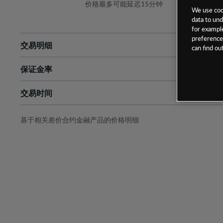
价格最多可能延迟15分钟
We use cook
data to und
for example
preferences
交易明细
can find o
保证金率
最小数额
-
交易时间
1级保证金率
-
层级
单位
费率
允许GSLO
否
基于相关差价合约金融产品的价格明细
日
交易时间
GSLO最小价差
-
显示的交易时间是新加坡当地时间
允许做空
是
持仓成本-买入
持仓成本-卖出
最近更新：