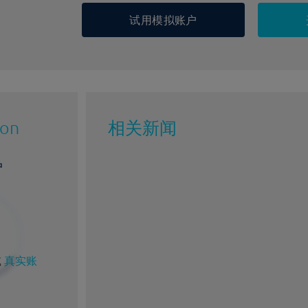
试用模拟账户
ion
相关新闻
户
%
1%
2%
93%
或
真实账