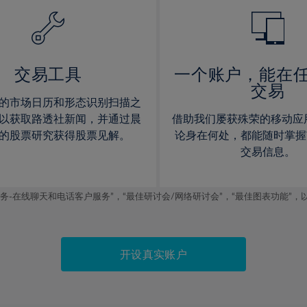
14%
14%
15%
15%
16%
16%
17%
17%
交易工具
一个账户，能在
交易
18%
18%
的市场日历和形态识别扫描之
19%
19%
以获取路透社新闻，并通过晨
借助我们屡获殊荣的移动应
20%
20%
的股票研究获得股票见解。
论身在何处，都能随时掌握
交易信息。
21%
21%
22%
22%
线聊天和电话客户服务”，“最佳研讨会/网络研讨会”，“最佳图表功能”，以及2019
23%
23%
24%
24%
25%
25%
开设真实账户
26%
26%
27%
27%