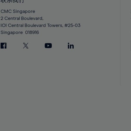
联系我们
42%
42%
43%
43%
CMC Singapore
2 Central Boulevard,
44%
44%
IOI Central Boulevard Towers, #25-03
45%
45%
Singapore
018916
46%
46%
47%
47%
48%
48%
49%
49%
50%
50%
51%
51%
52%
52%
53%
53%
54%
54%
55%
55%