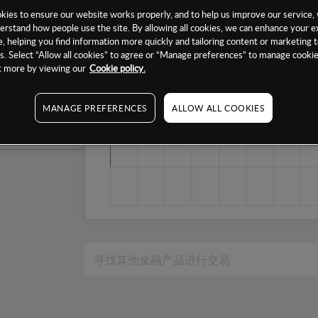
1个月
ies to ensure our website works properly, and to help us improve our service, 
erstand how people use the site. By allowing all cookies, we can enhance your e
6个月
, helping you find information more quickly and tailoring content or marketing 
. Select “Allow all cookies” to agree or “Manage preferences” to manage cookie
1年
ut more by viewing our
Cookie policy.
MANAGE PREFERENCES
ALLOW ALL COOKIES