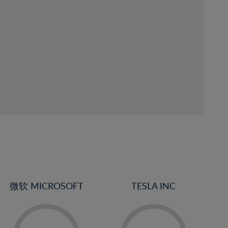
微软 MICROSOFT
TESLA INC
-
-