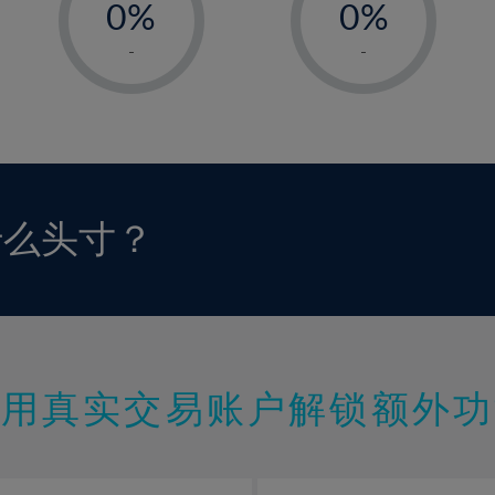
0%
0%
1%
1%
-
-
2%
2%
3%
3%
4%
4%
5%
5%
6%
6%
什么头寸？
7%
7%
8%
8%
9%
9%
10%
10%
11%
11%
使用真实交易账户解锁额外功
12%
12%
13%
13%