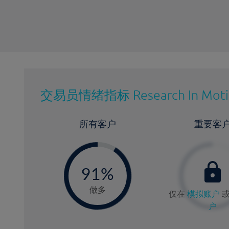
交易员情绪指标
Research In Mot
所有客户
重要客
-
0
91%
9
做多
仅在
模拟账户
户