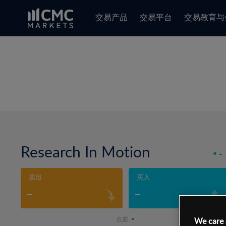
交易产品
交易平台
交易教育与
Research In Motion
-
卖出
买入
-
-
-
点差:
We care 