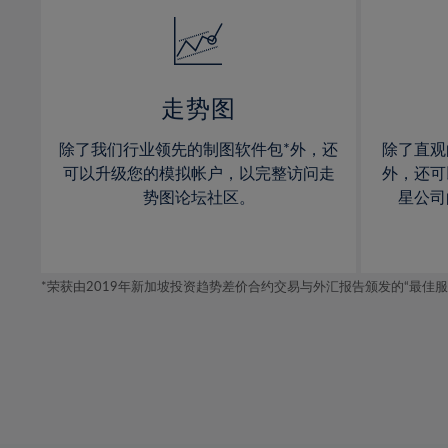
14%
14%
15%
15%
16%
16%
17%
17%
走势图
18%
18%
除了我们行业领先的制图软件包*外，还
除了直观
19%
19%
可以升级您的模拟帐户，以完整访问走
外，还可
20%
20%
势图论坛社区。
星公司
21%
21%
22%
22%
*荣获由2019年新加坡投资趋势差价合约交易与外汇报告颁发的“最佳服务-在
23%
23%
24%
24%
25%
25%
26%
26%
27%
27%