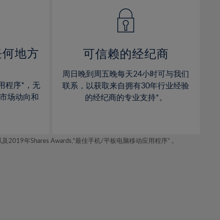
14%
14%
15%
15%
16%
16%
17%
17%
任何地方
可信赖的经纪商
18%
18%
周日晚到周五晚每天24小时可与我们
19%
19%
用程序*，无
联系，以获取来自拥有30年行业经验
20%
20%
市场动向和
的经纪商的专业支持*。
21%
21%
22%
22%
年Shares Awards,“最佳手机/平板电脑移动应用程序” 。
23%
23%
24%
24%
25%
25%
26%
26%
27%
27%