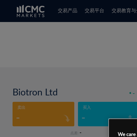
交易产品
交易平台
交易教育与
Biotron Ltd
-
卖出
买入
-
-
-
点差:
We care 