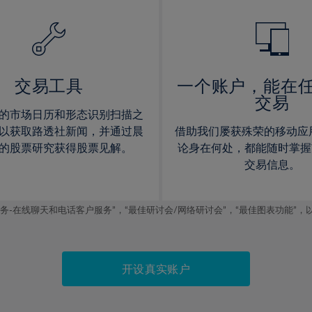
14%
14%
15%
15%
16%
16%
17%
17%
交易工具
一个账户，能在
交易
18%
18%
的市场日历和形态识别扫描之
19%
19%
以获取路透社新闻，并通过晨
借助我们屡获殊荣的移动应
20%
20%
的股票研究获得股票见解。
论身在何处，都能随时掌握
交易信息。
21%
21%
22%
22%
线聊天和电话客户服务”，“最佳研讨会/网络研讨会”，“最佳图表功能”，以及2019
23%
23%
24%
24%
25%
25%
开设真实账户
26%
26%
27%
27%