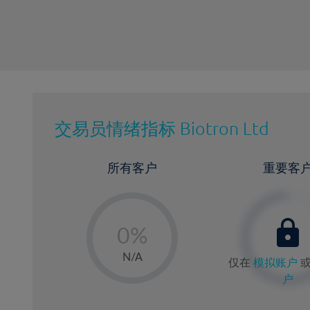
交易员情绪指标
Biotron Ltd
所有客户
重要客
-
0%
1%
N/A
仅在
模拟账户
2%
户
3%