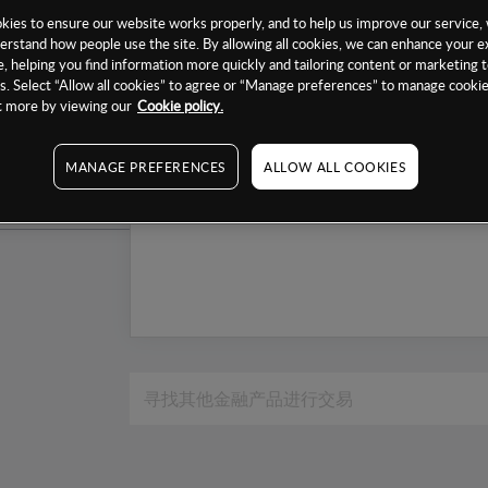
1个月
ies to ensure our website works properly, and to help us improve our service, 
erstand how people use the site. By allowing all cookies, we can enhance your e
6个月
, helping you find information more quickly and tailoring content or marketing 
. Select “Allow all cookies” to agree or “Manage preferences” to manage cookie
1年
ut more by viewing our
Cookie policy.
MANAGE PREFERENCES
ALLOW ALL COOKIES