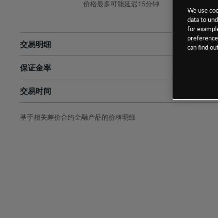
价格最多可能延迟15分钟
We use cook
data to und
for example
preferences
交易明细
can find o
保证金率
最小数额
-
交易时间
1级保证金率
-
层级
单位
费率
允许GSLO
否
基于相关差价合约金融产品的价格明细
日
交易时间
GSLO最小价差
-
显示的交易时间是新加坡当地时间
允许做空
否
持仓成本-买入
持仓成本-卖出
最近更新：