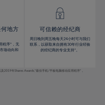
14%
14%
15%
15%
16%
16%
17%
17%
任何地方
可信赖的经纪商
18%
18%
周日晚到周五晚每天24小时可与我们
19%
19%
用程序*，无
联系，以获取来自拥有30年行业经验
20%
20%
市场动向和
的经纪商的专业支持*。
21%
21%
22%
22%
年Shares Awards,“最佳手机/平板电脑移动应用程序” 。
23%
23%
24%
24%
25%
25%
26%
26%
27%
27%