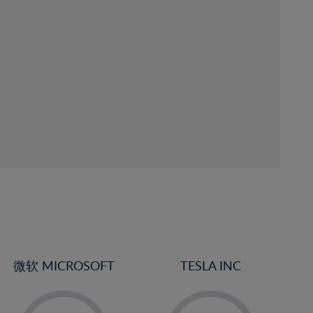
微软 MICROSOFT
TESLA INC
-
-