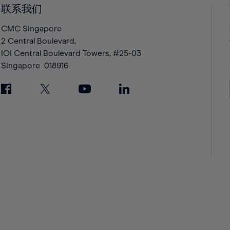
42%
42%
联系我们
43%
43%
CMC Singapore
44%
44%
2 Central Boulevard,
IOI Central Boulevard Towers, #25-03
45%
45%
Singapore
018916
46%
46%
47%
47%
48%
48%
49%
49%
50%
50%
51%
51%
52%
52%
53%
53%
54%
54%
55%
55%