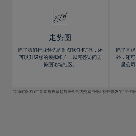
32%
14%
14%
33%
15%
15%
34%
16%
16%
35%
17%
17%
走势图
36%
18%
18%
除了我们行业领先的制图软件包*外，还
除了直观
37%
19%
19%
可以升级您的模拟帐户，以完整访问走
外，还可
38%
20%
20%
势图论坛社区。
星公司
39%
21%
21%
40%
22%
22%
41%
*荣获由2019年新加坡投资趋势差价合约交易与外汇报告颁发的“最佳服务-在
23%
23%
42%
24%
24%
43%
25%
25%
44%
26%
26%
45%
27%
27%