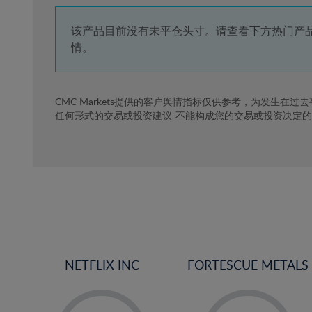
4%
5%
该产品目前没有未平仓头寸。请查看下方热门产
情。
6%
7%
8%
CMC Markets提供的客户舆情指标仅供参考，为发生在过
任何形式的交易或投资建议-不能构成您的交易或投资决定
9%
10%
11%
12%
13%
14%
15%
NETFLIX INC
FORTESCUE METALS
16%
17%
-
-