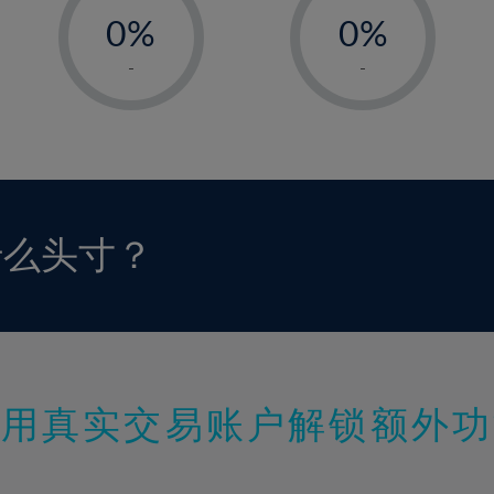
0%
0%
1%
1%
-
-
2%
2%
3%
3%
4%
4%
5%
5%
6%
6%
什么头寸？
7%
7%
8%
8%
9%
9%
10%
10%
11%
11%
使用真实交易账户解锁额外功
12%
12%
13%
13%