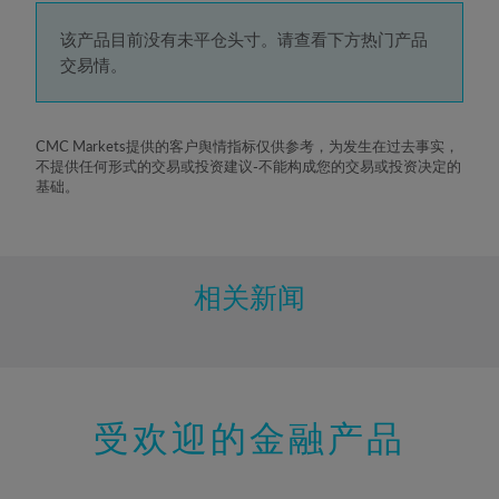
4%
5%
该产品目前没有未平仓头寸。请查看下方热门产品
交易情。
6%
7%
8%
CMC Markets提供的客户舆情指标仅供参考，为发生在过去事实，
不提供任何形式的交易或投资建议-不能构成您的交易或投资决定的
9%
基础。
10%
11%
12%
相关新闻
13%
14%
15%
受欢迎的金融产品
16%
17%