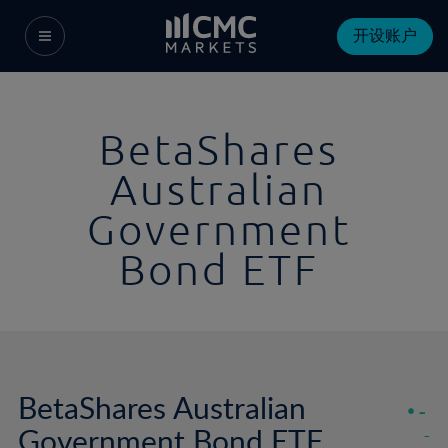
开设账户
BetaShares
Australian
Government
Bond ETF
BetaShares Australian
-
Government Bond ETF
-