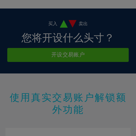
18%
19%
20%
买入
卖出
21%
您将开设什么头寸？
22%
23%
开设交易账户
24%
25%
26%
27%
使用真实交易账户解锁额
28%
外功能
29%
30%
31%