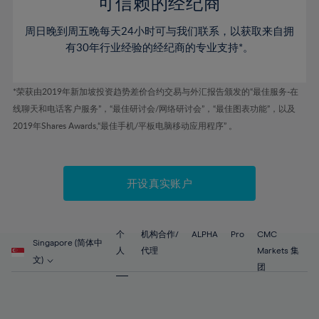
可信赖的经纪商
60%
61%
周日晚到周五晚每天24小时可与我们联系，以获取来自拥
62%
有30年行业经验的经纪商的专业支持*。
63%
64%
*荣获由2019年新加坡投资趋势差价合约交易与外汇报告颁发的“最佳服务-在
线聊天和电话客户服务”，“最佳研讨会/网络研讨会”，“最佳图表功能”，以及
65%
2019年Shares Awards,“最佳手机/平板电脑移动应用程序” 。
66%
67%
开设真实账户
68%
69%
70%
个
机构合作/
ALPHA
Pro
CMC
Singapore (简体中
71%
人
代理
Markets 集
文)
团
72%
73%