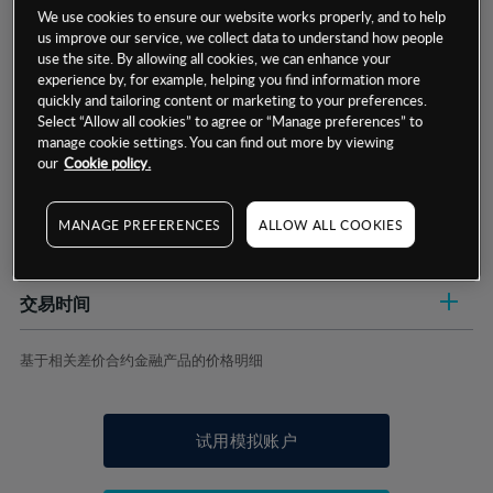
We use cookies to ensure our website works properly, and to help
us improve our service, we collect data to understand how people
use the site. By allowing all cookies, we can enhance your
experience by, for example, helping you find information more
quickly and tailoring content or marketing to your preferences.
Select “Allow all cookies” to agree or “Manage preferences” to
数据来源：基于CMC Markets以往的表现, 无法保证将来的结果。
manage cookie settings. You can find out more by viewing
our
Cookie policy.
交易明细
MANAGE PREFERENCES
ALLOW ALL COOKIES
保证金率
最小数额
-
交易时间
1级保证金率
-
层级
单位
费率
允许GSLO
否
基于相关差价合约金融产品的价格明细
日
交易时间
GSLO最小价差
-
显示的交易时间是新加坡当地时间
允许做空
否
试用模拟账户
持仓成本-买入