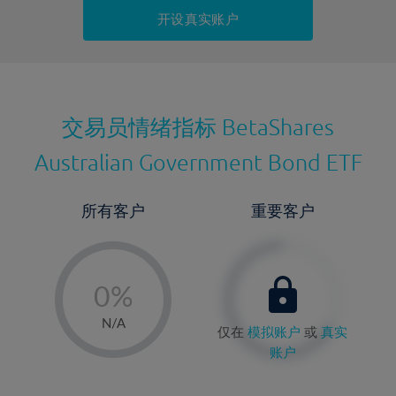
持仓成本-卖出
开设真实账户
最近更新：
交易员情绪指标
BetaShares
Australian Government Bond ETF
所有客户
重要客户
-
0%
1%
N/A
仅在
模拟账户
或
真实
2%
账户
3%