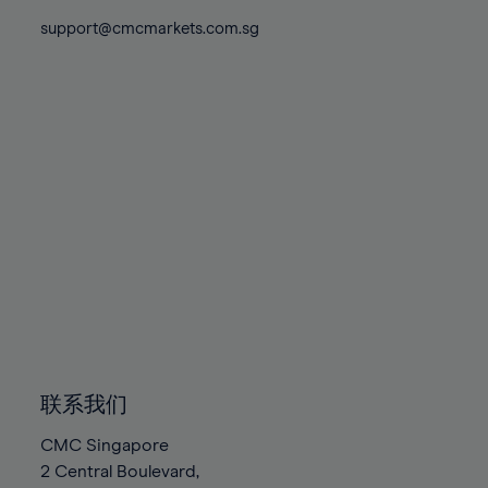
88%
support@cmcmarkets.com.sg
89%
90%
91%
92%
93%
94%
95%
96%
97%
98%
99%
联系我们
100%
CMC Singapore
2 Central Boulevard,