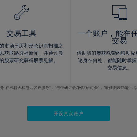
14%
14%
15%
15%
16%
16%
17%
17%
交易工具
一个账户，能在
交易
18%
18%
的市场日历和形态识别扫描之
19%
19%
以获取路透社新闻，并通过晨
借助我们屡获殊荣的移动应
20%
20%
的股票研究获得股票见解。
论身在何处，都能随时掌握
交易信息。
21%
21%
22%
22%
线聊天和电话客户服务”，“最佳研讨会/网络研讨会”，“最佳图表功能”，以及2019
23%
23%
24%
24%
25%
25%
开设真实账户
26%
26%
27%
27%