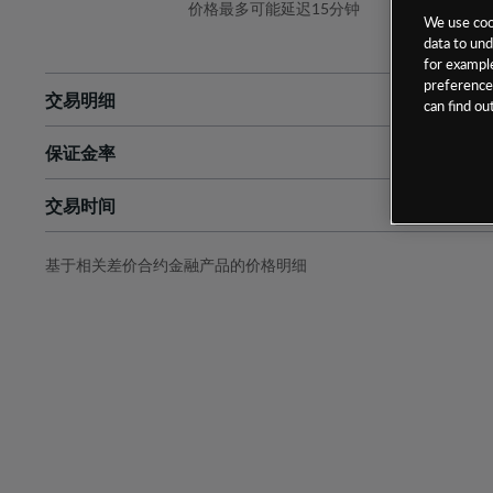
价格最多可能延迟15分钟
We use cook
data to und
for example
preferences
交易明细
can find o
保证金率
最小数额
-
交易时间
1级保证金率
-
层级
单位
费率
允许GSLO
否
基于相关差价合约金融产品的价格明细
日
交易时间
GSLO最小价差
-
显示的交易时间是新加坡当地时间
允许做空
是
持仓成本-买入
持仓成本-卖出
最近更新：