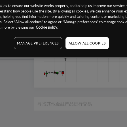
1个月
ies to ensure our website works properly, and to help us improve our service, 
erstand how people use the site. By allowing all cookies, we can enhance your e
6个月
, helping you find information more quickly and tailoring content or marketing 
. Select “Allow all cookies” to agree or “Manage preferences” to manage cookie
1年
ut more by viewing our
Cookie policy.
MANAGE PREFERENCES
ALLOW ALL COOKIES