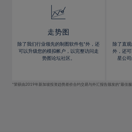
14%
14%
15%
15%
16%
16%
17%
17%
走势图
18%
18%
除了我们行业领先的制图软件包*外，还
除了直观
19%
19%
可以升级您的模拟帐户，以完整访问走
外，还可
20%
20%
势图论坛社区。
星公司
21%
21%
22%
22%
*荣获由2019年新加坡投资趋势差价合约交易与外汇报告颁发的“最佳服务-在
23%
23%
24%
24%
25%
25%
26%
26%
27%
27%