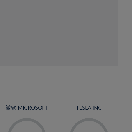
微软 MICROSOFT
TESLA INC
-
-