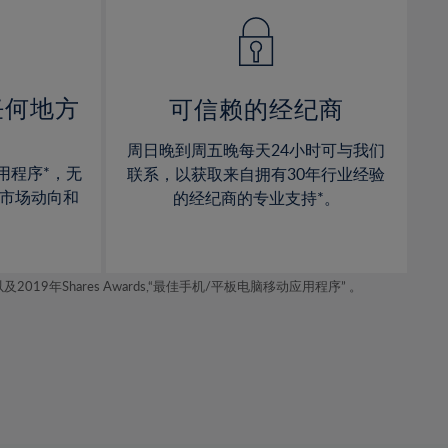
14%
14%
15%
15%
16%
16%
17%
17%
任何地方
可信赖的经纪商
18%
18%
周日晚到周五晚每天24小时可与我们
19%
19%
用程序*，无
联系，以获取来自拥有30年行业经验
20%
20%
市场动向和
的经纪商的专业支持*。
21%
21%
22%
22%
年Shares Awards,“最佳手机/平板电脑移动应用程序” 。
23%
23%
24%
24%
25%
25%
26%
26%
27%
27%