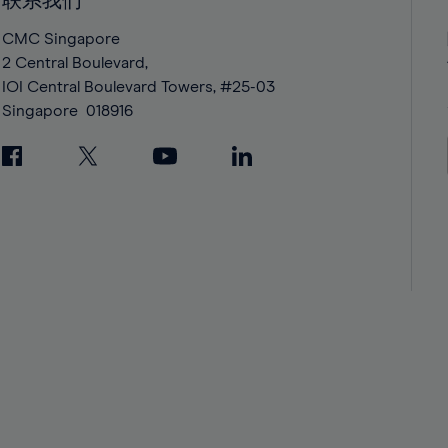
联系我们
42%
42%
43%
43%
CMC Singapore
2 Central Boulevard,
44%
44%
IOI Central Boulevard Towers, #25-03
45%
45%
Singapore
018916
46%
46%
47%
47%
48%
48%
49%
49%
50%
50%
51%
51%
52%
52%
53%
53%
54%
54%
55%
55%