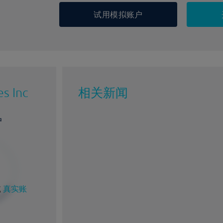
试用模拟账户
s Inc
相关新闻
户
%
1%
或
真实账