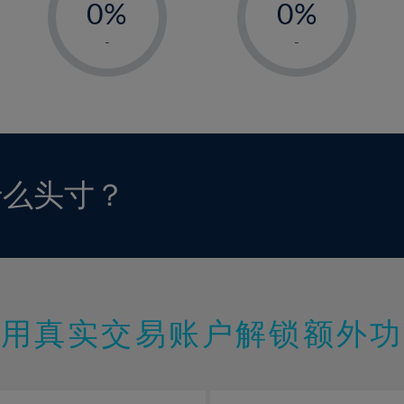
0%
0%
1%
1%
-
-
2%
2%
3%
3%
4%
4%
5%
5%
6%
6%
什么头寸？
7%
7%
8%
8%
9%
9%
10%
10%
11%
11%
使用真实交易账户解锁额外功
12%
12%
13%
13%