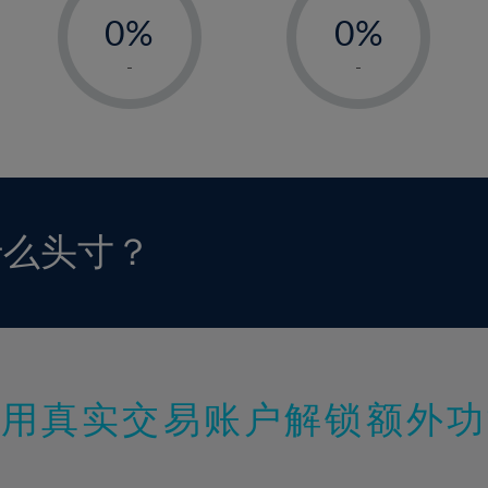
0%
0%
1%
1%
-
-
2%
2%
3%
3%
4%
4%
5%
5%
6%
6%
什么头寸？
7%
7%
8%
8%
9%
9%
10%
10%
11%
11%
使用真实交易账户解锁额外功
12%
12%
13%
13%