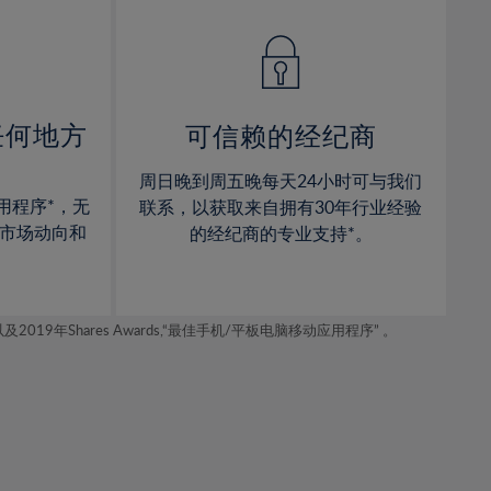
14%
14%
15%
15%
16%
16%
17%
17%
任何地方
可信赖的经纪商
18%
18%
周日晚到周五晚每天24小时可与我们
19%
19%
用程序*，无
联系，以获取来自拥有30年行业经验
20%
20%
市场动向和
的经纪商的专业支持*。
21%
21%
22%
22%
年Shares Awards,“最佳手机/平板电脑移动应用程序” 。
23%
23%
24%
24%
25%
25%
26%
26%
27%
27%