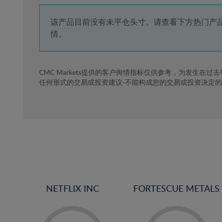
4%
5%
该产品目前没有未平仓头寸。请查看下方热门产
情。
6%
7%
8%
CMC Markets提供的客户舆情指标仅供参考，为发生在过
任何形式的交易或投资建议-不能构成您的交易或投资决定
9%
10%
11%
12%
13%
14%
15%
NETFLIX INC
FORTESCUE METALS
16%
17%
-
-