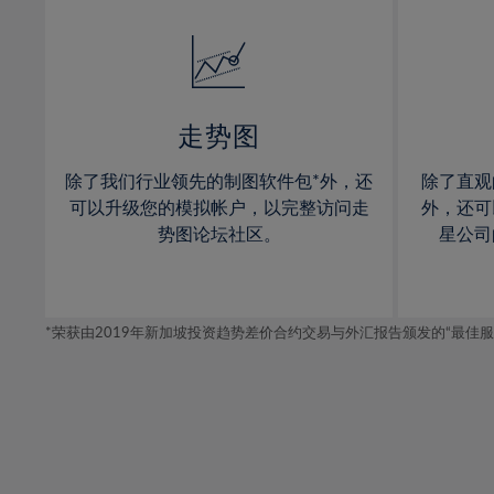
32%
14%
14%
33%
15%
15%
34%
16%
16%
35%
17%
17%
走势图
36%
18%
18%
除了我们行业领先的制图软件包*外，还
除了直观
37%
19%
19%
可以升级您的模拟帐户，以完整访问走
外，还可
38%
20%
20%
势图论坛社区。
星公司
39%
21%
21%
40%
22%
22%
41%
*荣获由2019年新加坡投资趋势差价合约交易与外汇报告颁发的“最佳服务-在
23%
23%
42%
24%
24%
43%
25%
25%
44%
26%
26%
45%
27%
27%