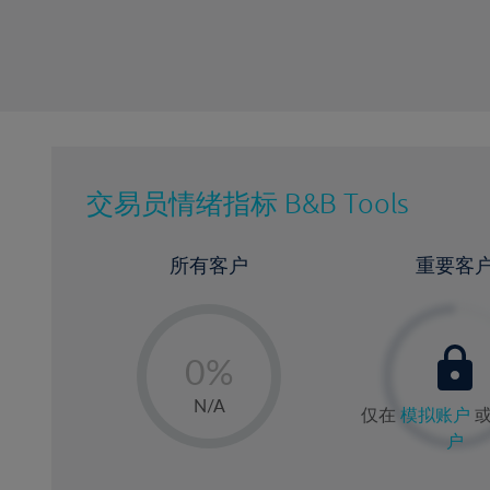
交易员情绪指标
B&B Tools
所有客户
重要客
-
0%
1%
N/A
仅在
模拟账户
2%
户
3%