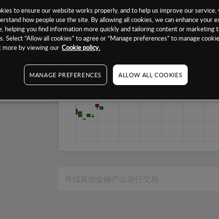
1个月
ies to ensure our website works properly, and to help us improve our service, 
erstand how people use the site. By allowing all cookies, we can enhance your e
6个月
, helping you find information more quickly and tailoring content or marketing 
. Select “Allow all cookies” to agree or “Manage preferences” to manage cookie
1年
ut more by viewing our
Cookie policy.
MANAGE PREFERENCES
ALLOW ALL COOKIES