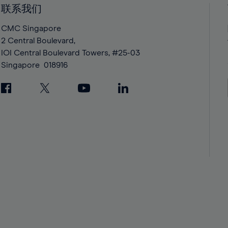
42%
42%
联系我们
43%
43%
CMC Singapore
44%
44%
2 Central Boulevard,
IOI Central Boulevard Towers, #25-03
45%
45%
Singapore
018916
46%
46%
47%
47%
48%
48%
49%
49%
50%
50%
51%
51%
52%
52%
53%
53%
54%
54%
55%
55%