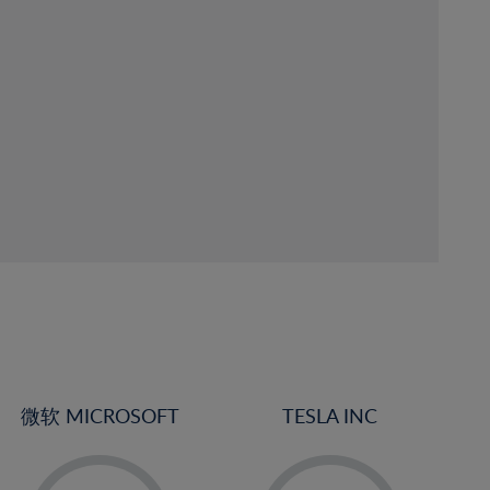
微软 MICROSOFT
TESLA INC
-
-