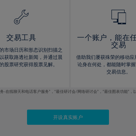
14%
14%
15%
15%
16%
16%
17%
17%
交易工具
一个账户，能在
交易
18%
18%
的市场日历和形态识别扫描之
19%
19%
以获取路透社新闻，并通过晨
借助我们屡获殊荣的移动应
20%
20%
的股票研究获得股票见解。
论身在何处，都能随时掌握
交易信息。
21%
21%
22%
22%
线聊天和电话客户服务”，“最佳研讨会/网络研讨会”，“最佳图表功能”，以及2019
23%
23%
24%
24%
25%
25%
开设真实账户
26%
26%
27%
27%