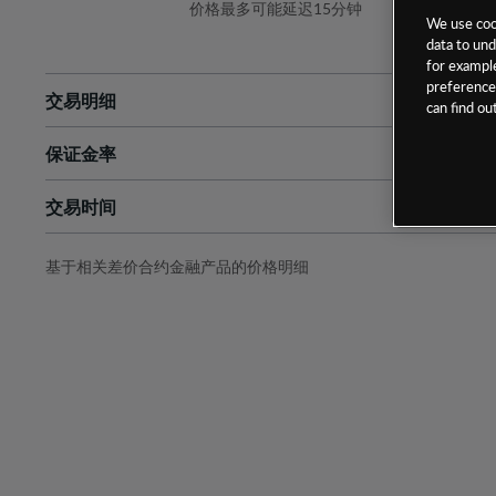
价格最多可能延迟15分钟
We use cook
data to und
for example
preferences
交易明细
can find o
保证金率
最小数额
-
交易时间
1级保证金率
-
层级
单位
费率
允许GSLO
否
基于相关差价合约金融产品的价格明细
日
交易时间
GSLO最小价差
-
显示的交易时间是新加坡当地时间
允许做空
是
持仓成本-买入
持仓成本-卖出
最近更新：