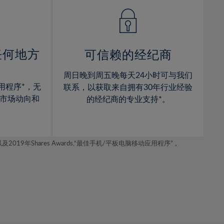
14%
14%
15%
15%
16%
16%
17%
17%
任何地方
可信赖的经纪商
18%
18%
周日晚到周五晚每天24小时可与我们
19%
19%
用程序*，无
联系，以获取来自拥有30年行业经验
20%
20%
市场动向和
的经纪商的专业支持*。
21%
21%
22%
22%
年Shares Awards,“最佳手机/平板电脑移动应用程序” 。
23%
23%
24%
24%
25%
25%
26%
26%
27%
27%