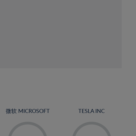
微软 MICROSOFT
TESLA INC
-
-