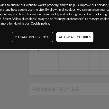
1个月
ies to ensure our website works properly, and to help us improve our service, 
erstand how people use the site. By allowing all cookies, we can enhance your e
6个月
, helping you find information more quickly and tailoring content or marketing 
. Select “Allow all cookies” to agree or “Manage preferences” to manage cookie
1年
ut more by viewing our
Cookie policy.
MANAGE PREFERENCES
ALLOW ALL COOKIES