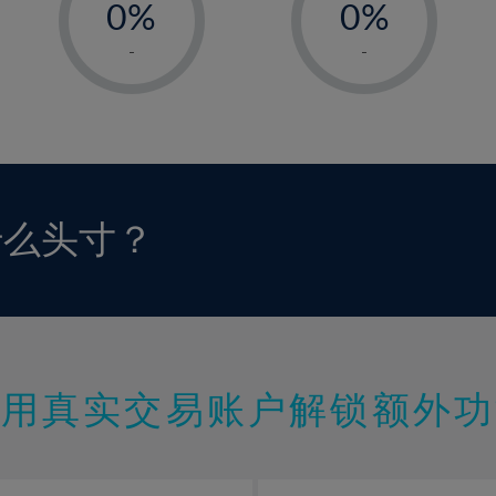
0%
0%
1%
1%
-
-
2%
2%
3%
3%
4%
4%
5%
5%
6%
6%
什么头寸？
7%
7%
8%
8%
9%
9%
10%
10%
11%
11%
使用真实交易账户解锁额外功
12%
12%
13%
13%