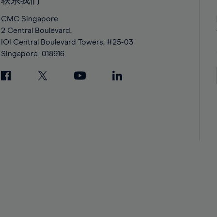
联系我们
42%
42%
43%
43%
CMC Singapore
2 Central Boulevard,
44%
44%
IOI Central Boulevard Towers, #25-03
45%
45%
Singapore
018916
46%
46%
47%
47%
48%
48%
49%
49%
50%
50%
51%
51%
52%
52%
53%
53%
54%
54%
55%
55%