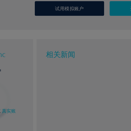
试用模拟账户
nc
相关新闻
户
%
1%
或
真实账