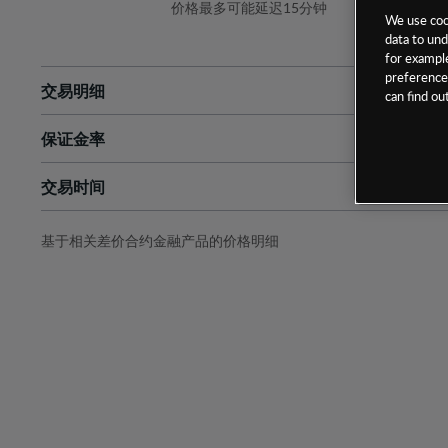
价格最多可能延迟15分钟
We use cook
data to und
for example
preferences
交易明细
can find o
保证金率
最小数额
-
交易时间
1级保证金率
-
层级
单位
费率
允许GSLO
否
基于相关差价合约金融产品的价格明细
日
交易时间
GSLO最小价差
-
显示的交易时间是新加坡当地时间
允许做空
是
持仓成本-买入
持仓成本-卖出
最近更新：