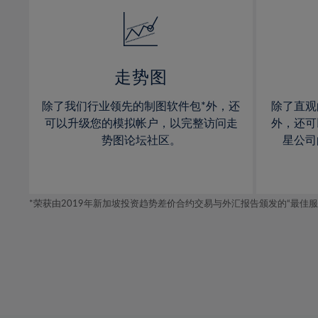
14%
14%
15%
15%
16%
16%
17%
17%
走势图
18%
18%
除了我们行业领先的制图软件包*外，还
除了直观
19%
19%
可以升级您的模拟帐户，以完整访问走
外，还可
20%
20%
势图论坛社区。
星公司
21%
21%
22%
22%
*荣获由2019年新加坡投资趋势差价合约交易与外汇报告颁发的“最佳服务-在
23%
23%
24%
24%
25%
25%
26%
26%
27%
27%