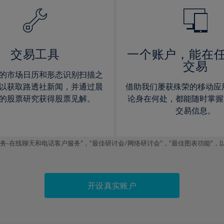
14%
14%
15%
15%
16%
16%
17%
17%
交易工具
一个账户，能在
交易
18%
18%
的市场日历和形态识别扫描之
19%
19%
以获取路透社新闻，并通过晨
借助我们屡获殊荣的移动应
20%
20%
的股票研究获得股票见解。
论身在何处，都能随时掌握
交易信息。
21%
21%
22%
22%
线聊天和电话客户服务”，“最佳研讨会/网络研讨会”，“最佳图表功能”，以及2019
23%
23%
24%
24%
25%
25%
开设真实账户
26%
26%
27%
27%