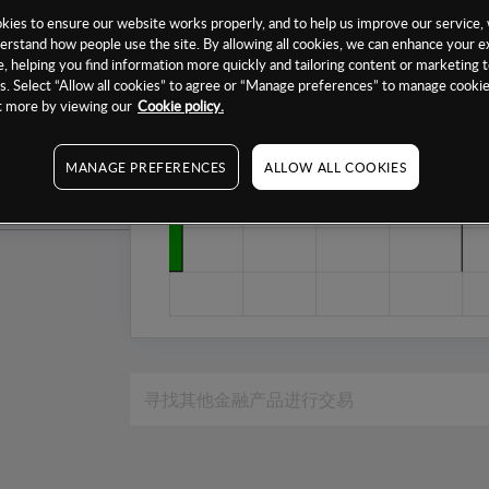
1个月
ies to ensure our website works properly, and to help us improve our service, 
erstand how people use the site. By allowing all cookies, we can enhance your e
6个月
, helping you find information more quickly and tailoring content or marketing 
. Select “Allow all cookies” to agree or “Manage preferences” to manage cookie
1年
ut more by viewing our
Cookie policy.
MANAGE PREFERENCES
ALLOW ALL COOKIES