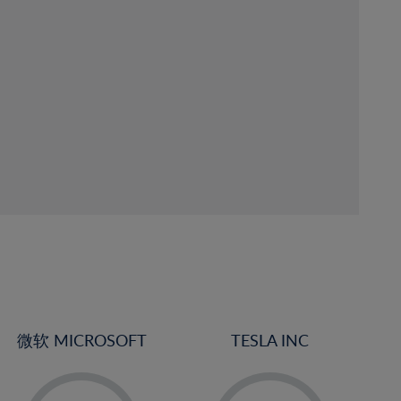
微软 MICROSOFT
TESLA INC
-
-