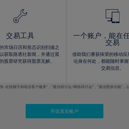
14%
14%
15%
15%
16%
16%
17%
17%
交易工具
一个账户，能在
交易
18%
18%
的市场日历和形态识别扫描之
19%
19%
以获取路透社新闻，并通过晨
借助我们屡获殊荣的移动应
20%
20%
的股票研究获得股票见解。
论身在何处，都能随时掌握
交易信息。
21%
21%
22%
22%
线聊天和电话客户服务”，“最佳研讨会/网络研讨会”，“最佳图表功能”，以及2019
23%
23%
24%
24%
25%
25%
开设真实账户
26%
26%
27%
27%