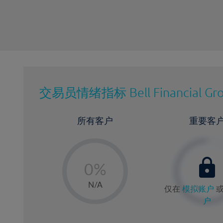
交易员情绪指标
Bell Financial Gr
所有客户
重要客
-
0%
1%
N/A
仅在
模拟账户
2%
户
3%