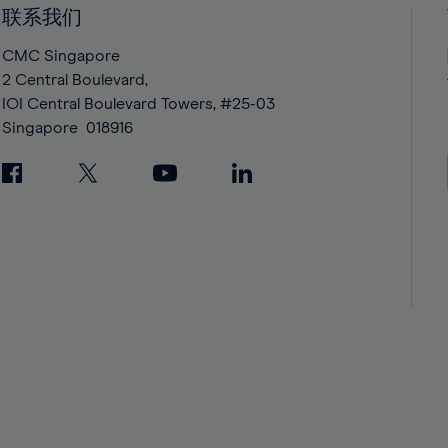
42%
42%
联系我们
43%
43%
CMC Singapore
44%
44%
2 Central Boulevard,
IOI Central Boulevard Towers, #25-03
45%
45%
Singapore
018916
46%
46%
47%
47%
48%
48%
49%
49%
50%
50%
51%
51%
52%
52%
53%
53%
54%
54%
55%
55%