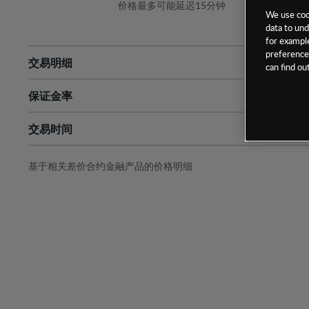
价格最多可能延迟15分钟
We use cook
data to und
for example
preferences
交易明细
can find o
保证金率
最小数额
-
交易时间
1级保证金率
-
层级
单位
费率
允许GSLO
否
基于相关差价合约金融产品的价格明细
日
交易时间
GSLO最小价差
-
显示的交易时间是新加坡当地时间
允许做空
是
持仓成本-买入
持仓成本-卖出
最近更新：