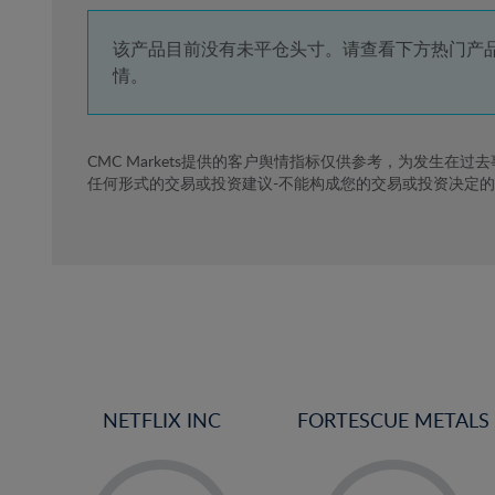
4%
5%
该产品目前没有未平仓头寸。请查看下方热门产
情。
6%
7%
8%
CMC Markets提供的客户舆情指标仅供参考，为发生在过
任何形式的交易或投资建议-不能构成您的交易或投资决定
9%
10%
11%
12%
13%
14%
15%
NETFLIX INC
FORTESCUE METALS
16%
17%
-
-