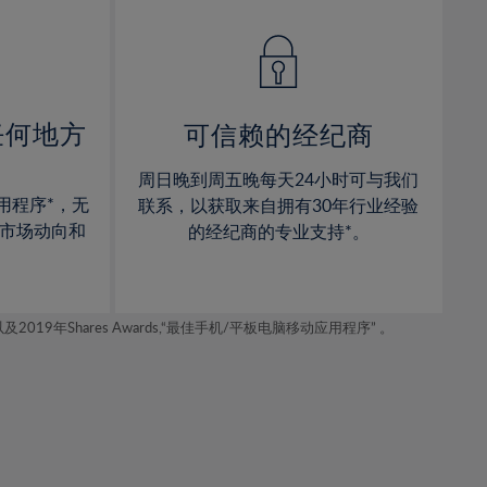
14%
14%
15%
15%
16%
16%
17%
17%
任何地方
可信赖的经纪商
18%
18%
周日晚到周五晚每天24小时可与我们
19%
19%
用程序*，无
联系，以获取来自拥有30年行业经验
20%
20%
市场动向和
的经纪商的专业支持*。
21%
21%
22%
22%
年Shares Awards,“最佳手机/平板电脑移动应用程序” 。
23%
23%
24%
24%
25%
25%
26%
26%
27%
27%