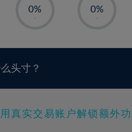
0%
0%
1%
1%
-
-
2%
2%
3%
3%
4%
4%
5%
5%
6%
6%
什么头寸？
7%
7%
8%
8%
9%
9%
10%
10%
11%
11%
使用真实交易账户解锁额外功
12%
12%
13%
13%