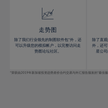
32%
14%
14%
33%
15%
15%
34%
16%
16%
35%
17%
17%
走势图
36%
18%
18%
除了我们行业领先的制图软件包*外，还
除了直观
37%
19%
19%
可以升级您的模拟帐户，以完整访问走
外，还可
38%
20%
20%
势图论坛社区。
星公司
39%
21%
21%
40%
22%
22%
41%
*荣获由2019年新加坡投资趋势差价合约交易与外汇报告颁发的“最佳服务-在
23%
23%
42%
24%
24%
43%
25%
25%
44%
26%
26%
45%
27%
27%