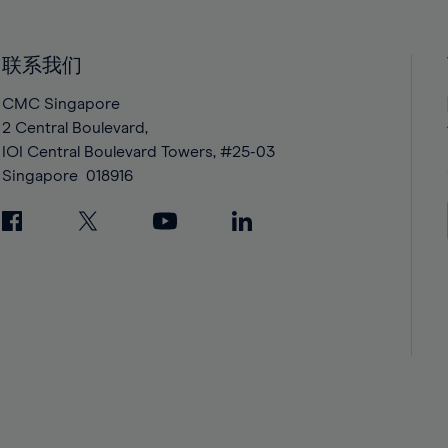
40%
40%
41%
41%
42%
42%
联系我们
43%
43%
CMC Singapore
44%
44%
2 Central Boulevard,
IOI Central Boulevard Towers, #25-03
45%
45%
Singapore
018916
46%
46%
47%
47%
48%
48%
49%
49%
50%
50%
51%
51%
52%
52%
53%
53%