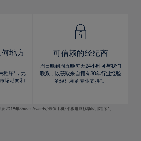
12%
12%
13%
13%
14%
14%
15%
15%
16%
16%
17%
17%
任何地方
可信赖的经纪商
18%
18%
周日晚到周五晚每天24小时可与我们
19%
19%
用程序*，无
联系，以获取来自拥有30年行业经验
20%
20%
市场动向和
的经纪商的专业支持*。
21%
21%
22%
22%
年Shares Awards,“最佳手机/平板电脑移动应用程序” 。
23%
23%
24%
24%
25%
25%