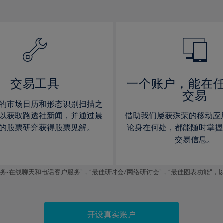
12%
12%
13%
13%
14%
14%
15%
15%
16%
16%
17%
17%
交易工具
一个账户，能在
交易
18%
18%
的市场日历和形态识别扫描之
19%
19%
以获取路透社新闻，并通过晨
借助我们屡获殊荣的移动应
20%
20%
的股票研究获得股票见解。
论身在何处，都能随时掌握
交易信息。
21%
21%
22%
22%
线聊天和电话客户服务”，“最佳研讨会/网络研讨会”，“最佳图表功能”，以及2019
23%
23%
24%
24%
25%
25%
开设真实账户