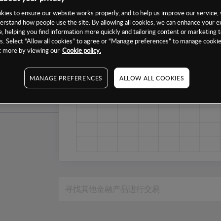
1周
ies to ensure our website works properly, and to help us improve our service, 
1个月
erstand how people use the site. By allowing all cookies, we can enhance your e
, helping you find information more quickly and tailoring content or marketing 
6个月
. Select “Allow all cookies” to agree or “Manage preferences” to manage cookie
1年
ut more by viewing our
Cookie policy.
MANAGE PREFERENCES
ALLOW ALL COOKIES