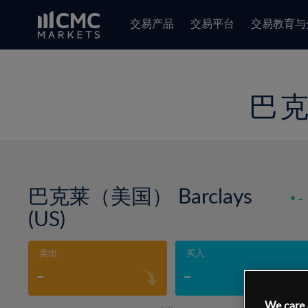
交易产品
交易平台
交易教育与
巴克
巴克莱（美国） Barclays
-
(US)
卖出
买入
-
-
We care 