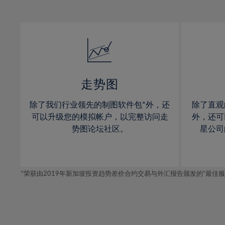
12%
12%
13%
13%
14%
14%
15%
15%
16%
16%
17%
17%
走势图
18%
18%
除了我们行业领先的制图软件包*外，还
除了直观
19%
19%
可以升级您的模拟帐户，以完整访问走
外，还可
20%
20%
势图论坛社区。
星公司
21%
21%
22%
22%
*荣获由2019年新加坡投资趋势差价合约交易与外汇报告颁发的“最佳服务-在
23%
23%
24%
24%
25%
25%