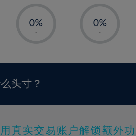
-
-
0%
0%
1%
1%
-
-
2%
2%
3%
3%
4%
4%
5%
5%
6%
6%
什么头寸？
7%
7%
8%
8%
9%
9%
10%
10%
11%
11%
使用真实交易账户解锁额外功