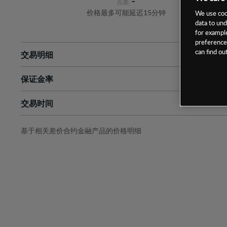
-
点差:
价格最多可能延迟15分钟
We use cook
data to und
for example
preferences
can find o
交易明细
保证金率
最小数额
-
交易时间
1级保证金率
-
层级
单位
费率
允许GSLO
否
基于相关差价合约金融产品的价格明细
日
交易时间
GSLO最小价差
-
显示的交易时间是新加坡当地时间
允许做空
是
持仓成本-买入
持仓成本-卖出