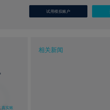
试用模拟账户
相关新闻
户
%
1%
8%
69%
或
真实账