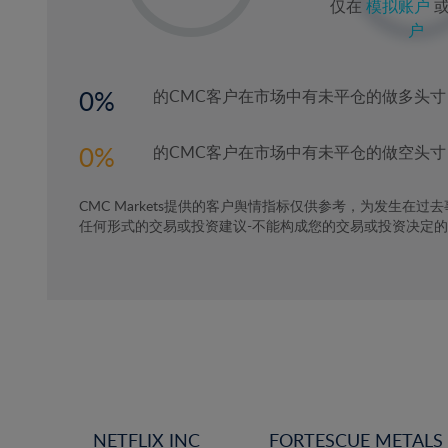
仅在
模拟账户
2%
户
3%
4%
0
的CMC客户在市场中有未平仓的做多头寸
5%
6%
0
的CMC客户在市场中有未平仓的做空头寸
7%
CMC Markets提供的客户舆情指标仅供参考，为发生在过
8%
任何形式的交易或投资建议-不能构成您的交易或投资决定
9%
10%
11%
12%
13%
14%
15%
NETFLIX INC
FORTESCUE METALS