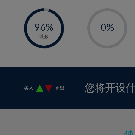
16%
-
-
0%
17%
96%
0%
97%
18%
1%
19%
做多
-
2%
20%
3%
21%
4%
22%
5%
23%
6%
24%
您将开设
买入
卖出
7%
25%
8%
26%
9%
27%
10%
28%
11%
29%