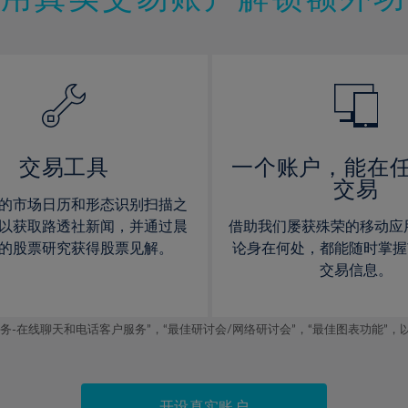
12%
12%
13%
13%
14%
14%
15%
15%
16%
16%
17%
17%
交易工具
一个账户，能在
交易
18%
18%
的市场日历和形态识别扫描之
19%
19%
以获取路透社新闻，并通过晨
借助我们屡获殊荣的移动应
20%
20%
的股票研究获得股票见解。
论身在何处，都能随时掌握
交易信息。
21%
21%
22%
22%
线聊天和电话客户服务”，“最佳研讨会/网络研讨会”，“最佳图表功能”，以及2019
23%
23%
24%
24%
25%
25%
开设真实账户