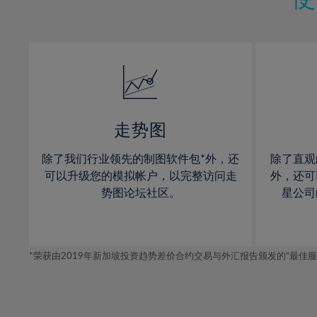
12%
30%
13%
31%
14%
32%
15%
33%
16%
34%
17%
35%
走势图
18%
36%
除了我们行业领先的制图软件包*外，还
除了直观
19%
37%
可以升级您的模拟帐户，以完整访问走
外，还可
20%
势图论坛社区。
星公司
38%
21%
39%
22%
40%
*荣获由2019年新加坡投资趋势差价合约交易与外汇报告颁发的“最佳服务-在
23%
41%
24%
42%
25%
43%