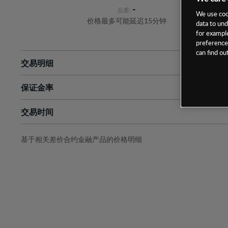
-
点差:
We use cook
价格最多可能延迟15分钟
data to und
for example
preferences
can find o
交易明细
保证金率
最小数额
-
交易时间
1级保证金率
-
层级
单位
费率
允许GSLO
-
基于相关差价合约金融产品的价格明细
日
交易时间
GSLO最小价差
-
显示的交易时间是新加坡当地时间
允许做空
-
持仓成本-买入
持仓成本-卖出