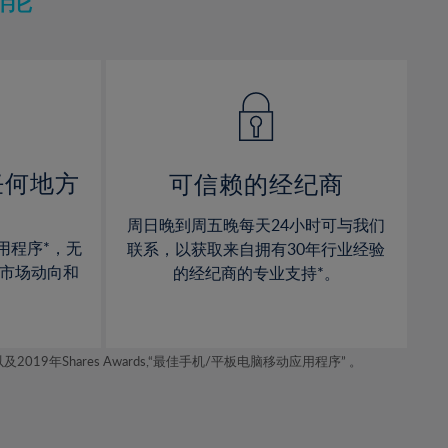
12%
12%
13%
13%
14%
14%
15%
15%
16%
16%
17%
17%
任何地方
可信赖的经纪商
18%
18%
周日晚到周五晚每天24小时可与我们
19%
19%
用程序*，无
联系，以获取来自拥有30年行业经验
20%
20%
市场动向和
的经纪商的专业支持*。
21%
21%
22%
22%
年Shares Awards,“最佳手机/平板电脑移动应用程序” 。
23%
23%
24%
24%
25%
25%