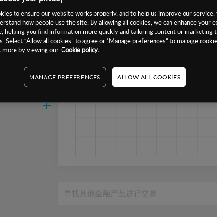
1周
ies to ensure our website works properly, and to help us improve our service, 
erstand how people use the site. By allowing all cookies, we can enhance your e
1个月
, helping you find information more quickly and tailoring content or marketing 
6个月
. Select “Allow all cookies” to agree or “Manage preferences” to manage cookie
ut more by viewing our
Cookie policy.
1年
MANAGE PREFERENCES
ALLOW ALL COOKIES