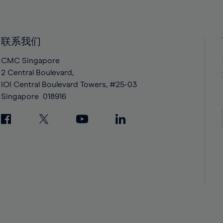
40%
40%
41%
41%
42%
42%
联系我们
43%
43%
CMC Singapore
44%
44%
2 Central Boulevard,
IOI Central Boulevard Towers, #25-03
45%
45%
Singapore
018916
46%
46%
47%
47%
48%
48%
49%
49%
50%
50%
51%
51%
52%
52%
53%
53%