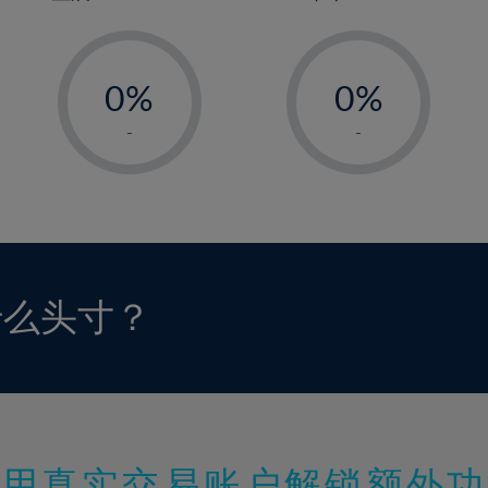
-
1%
-
0%
98%
0%
1%
1%
-
-
2%
2%
3%
3%
4%
4%
5%
5%
6%
6%
什么头寸？
7%
7%
8%
8%
9%
9%
10%
10%
11%
11%
使用真实交易账户解锁额外功