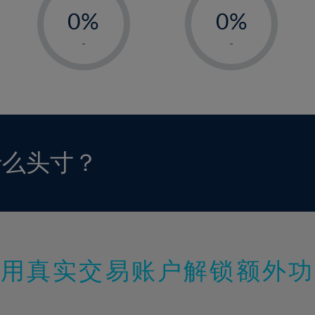
0%
0%
1%
1%
-
-
2%
2%
3%
3%
4%
4%
5%
5%
6%
6%
什么头寸？
7%
7%
8%
8%
9%
9%
10%
10%
11%
11%
使用真实交易账户解锁额外功
12%
12%
13%
13%