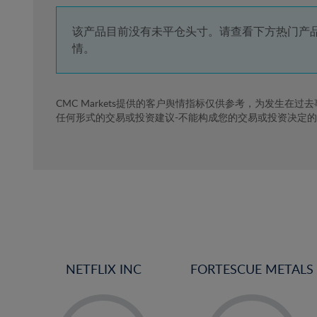
4%
5%
该产品目前没有未平仓头寸。请查看下方热门产
情。
6%
7%
8%
CMC Markets提供的客户舆情指标仅供参考，为发生在过
任何形式的交易或投资建议-不能构成您的交易或投资决定
9%
10%
11%
12%
13%
14%
15%
NETFLIX INC
FORTESCUE METALS
16%
17%
-
-