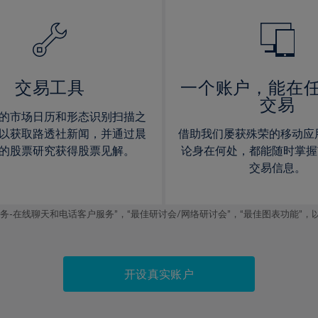
14%
14%
15%
15%
16%
16%
17%
17%
交易工具
一个账户，能在
交易
18%
18%
的市场日历和形态识别扫描之
19%
19%
以获取路透社新闻，并通过晨
借助我们屡获殊荣的移动应
20%
20%
的股票研究获得股票见解。
论身在何处，都能随时掌握
交易信息。
21%
21%
22%
22%
线聊天和电话客户服务”，“最佳研讨会/网络研讨会”，“最佳图表功能”，以及2019
23%
23%
24%
24%
25%
25%
开设真实账户
26%
26%
27%
27%