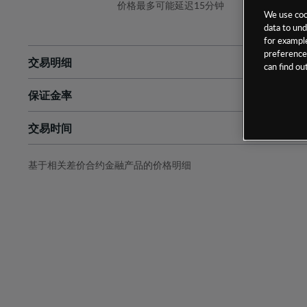
价格最多可能延迟15分钟
We use cook
data to und
for example
preferences
交易明细
can find o
保证金率
最小数额
-
交易时间
1级保证金率
-
层级
单位
费率
允许GSLO
否
基于相关差价合约金融产品的价格明细
日
交易时间
GSLO最小价差
-
显示的交易时间是新加坡当地时间
允许做空
是
持仓成本-买入
持仓成本-卖出
最近更新：