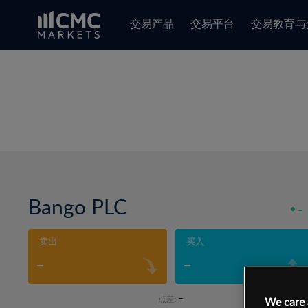
交易产品
交易平台
交易教育与
Bango PLC
-
卖出
买入
-
-
-
点差:
We care 