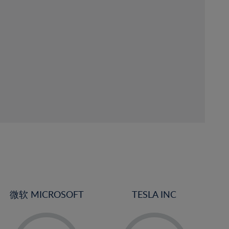
微软 MICROSOFT
TESLA INC
-
-