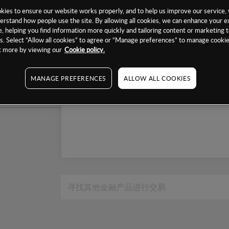
1个月
ies to ensure our website works properly, and to help us improve our service, 
erstand how people use the site. By allowing all cookies, we can enhance your e
6个月
, helping you find information more quickly and tailoring content or marketing 
. Select “Allow all cookies” to agree or “Manage preferences” to manage cookie
1年
ut more by viewing our
Cookie policy.
MANAGE PREFERENCES
ALLOW ALL COOKIES