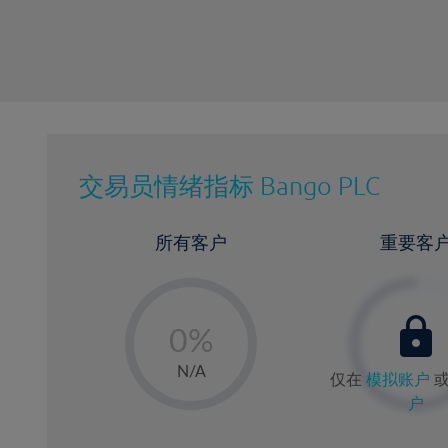
交易员情绪指标
Bango PLC
所有客户
重要客
-
0%
1%
N/A
仅在
模拟账户
2%
户
3%