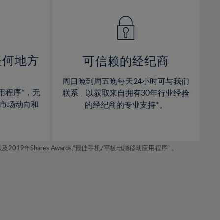
14%
14%
15%
15%
16%
16%
17%
17%
任何地方
可信赖的经纪商
18%
18%
周日晚到周五晚每天24小时可与我们
19%
19%
用程序*，无
联系，以获取来自拥有30年行业经验
20%
20%
市场动向和
的经纪商的专业支持*。
21%
21%
22%
22%
年Shares Awards,“最佳手机/平板电脑移动应用程序” 。
23%
23%
24%
24%
25%
25%
26%
26%
27%
27%