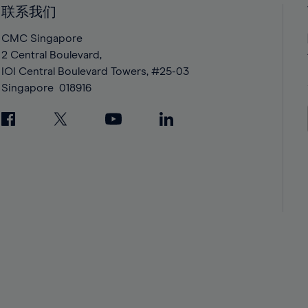
42%
42%
联系我们
43%
43%
CMC Singapore
44%
44%
2 Central Boulevard,
IOI Central Boulevard Towers, #25-03
45%
45%
Singapore
018916
46%
46%
47%
47%
48%
48%
49%
49%
50%
50%
51%
51%
52%
52%
53%
53%
54%
54%
55%
55%