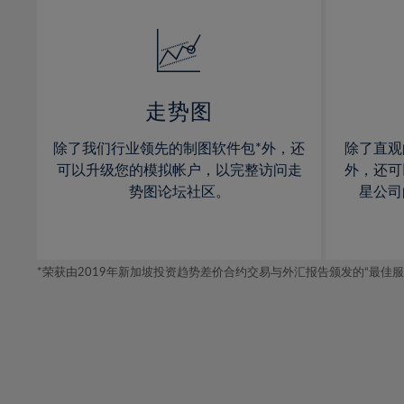
32%
14%
14%
33%
15%
15%
34%
16%
16%
35%
17%
17%
走势图
36%
18%
18%
除了我们行业领先的制图软件包*外，还
除了直观
37%
19%
19%
可以升级您的模拟帐户，以完整访问走
外，还可
38%
20%
20%
势图论坛社区。
星公司
39%
21%
21%
40%
22%
22%
41%
*荣获由2019年新加坡投资趋势差价合约交易与外汇报告颁发的“最佳服务-在
23%
23%
42%
24%
24%
43%
25%
25%
44%
26%
26%
45%
27%
27%