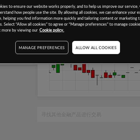
1个月
ies to ensure our website works properly, and to help us improve our service, 
erstand how people use the site. By allowing all cookies, we can enhance your e
6个月
, helping you find information more quickly and tailoring content or marketing 
. Select “Allow all cookies” to agree or “Manage preferences” to manage cookie
1年
ut more by viewing our
Cookie policy.
MANAGE PREFERENCES
ALLOW ALL COOKIES