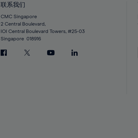
联系我们
42%
42%
43%
43%
CMC Singapore
2 Central Boulevard,
44%
44%
IOI Central Boulevard Towers, #25-03
45%
45%
Singapore
018916
46%
46%
47%
47%
48%
48%
49%
49%
50%
50%
51%
51%
52%
52%
53%
53%
54%
54%
55%
55%