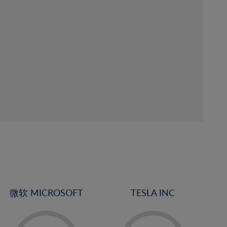
微软 MICROSOFT
TESLA INC
-
-