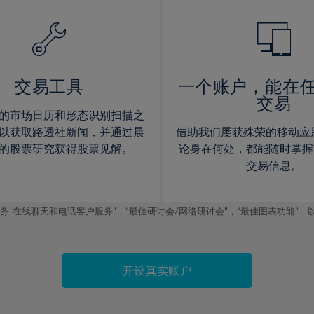
14%
14%
15%
15%
16%
16%
17%
17%
交易工具
一个账户，能在
交易
18%
18%
的市场日历和形态识别扫描之
19%
19%
以获取路透社新闻，并通过晨
借助我们屡获殊荣的移动应
20%
20%
的股票研究获得股票见解。
论身在何处，都能随时掌握
交易信息。
21%
21%
22%
22%
线聊天和电话客户服务”，“最佳研讨会/网络研讨会”，“最佳图表功能”，以及2019
23%
23%
24%
24%
25%
25%
开设真实账户
26%
26%
27%
27%