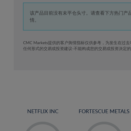
4%
5%
该产品目前没有未平仓头寸。请查看下方热门产
情。
6%
7%
8%
CMC Markets提供的客户舆情指标仅供参考，为发生在过
任何形式的交易或投资建议-不能构成您的交易或投资决定
9%
10%
11%
12%
13%
14%
15%
NETFLIX INC
FORTESCUE METALS
16%
17%
-
-