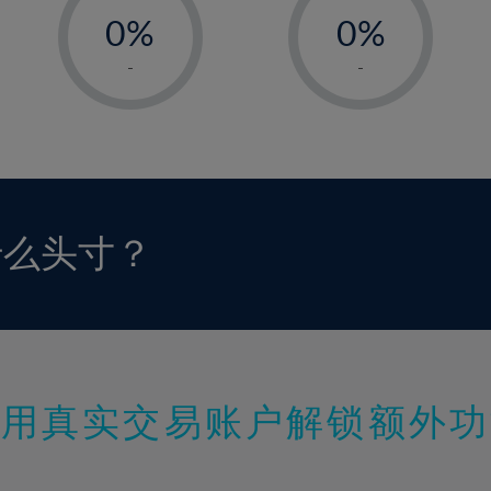
0%
0%
1%
1%
-
-
2%
2%
3%
3%
4%
4%
5%
5%
6%
6%
什么头寸？
7%
7%
8%
8%
9%
9%
10%
10%
11%
11%
使用真实交易账户解锁额外功
12%
12%
13%
13%