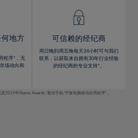
14%
14%
15%
15%
16%
16%
17%
17%
任何地方
可信赖的经纪商
18%
18%
周日晚到周五晚每天24小时可与我们
19%
19%
用程序*，无
联系，以获取来自拥有30年行业经验
20%
20%
市场动向和
的经纪商的专业支持*。
21%
21%
22%
22%
年Shares Awards,“最佳手机/平板电脑移动应用程序” 。
23%
23%
24%
24%
25%
25%
26%
26%
27%
27%