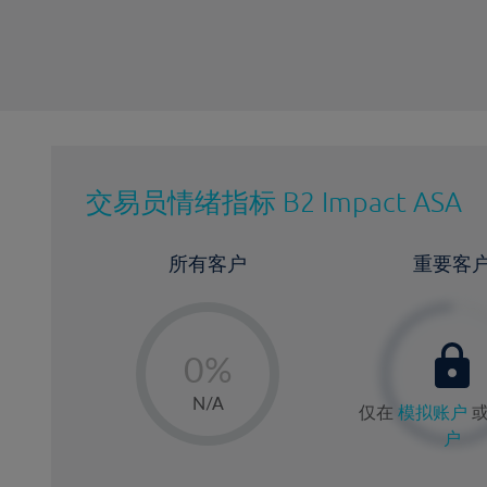
交易员情绪指标
B2 Impact ASA
所有客户
重要客
-
0%
1%
N/A
仅在
模拟账户
2%
户
3%