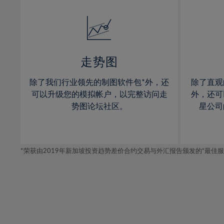
32%
14%
14%
33%
15%
15%
34%
16%
16%
35%
17%
17%
走势图
36%
18%
18%
除了我们行业领先的制图软件包*外，还
除了直观
37%
19%
19%
可以升级您的模拟帐户，以完整访问走
外，还可
38%
20%
20%
势图论坛社区。
星公司
39%
21%
21%
40%
22%
22%
41%
*荣获由2019年新加坡投资趋势差价合约交易与外汇报告颁发的“最佳服务-在
23%
23%
42%
24%
24%
43%
25%
25%
44%
26%
26%
45%
27%
27%