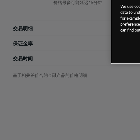
价格最多可能延迟15分钟
We use cook
data to und
for example
preferences
交易明细
can find o
保证金率
最小数额
-
交易时间
1级保证金率
-
层级
单位
费率
允许GSLO
否
基于相关差价合约金融产品的价格明细
日
交易时间
GSLO最小价差
-
显示的交易时间是新加坡当地时间
允许做空
是
持仓成本-买入
持仓成本-卖出
最近更新：