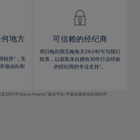
14%
14%
15%
15%
16%
16%
17%
17%
任何地方
可信赖的经纪商
18%
18%
周日晚到周五晚每天24小时可与我们
19%
19%
用程序*，无
联系，以获取来自拥有30年行业经验
20%
20%
市场动向和
的经纪商的专业支持*。
21%
21%
22%
22%
年Shares Awards,“最佳手机/平板电脑移动应用程序” 。
23%
23%
24%
24%
25%
25%
26%
26%
27%
27%