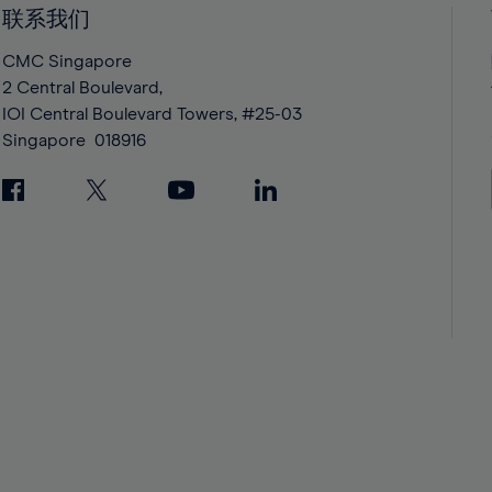
42%
42%
联系我们
43%
43%
CMC Singapore
44%
44%
2 Central Boulevard,
IOI Central Boulevard Towers, #25-03
45%
45%
Singapore
018916
46%
46%
47%
47%
48%
48%
49%
49%
50%
50%
51%
51%
52%
52%
53%
53%
54%
54%
55%
55%