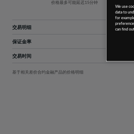
价格最多可能延迟15分钟
We use cook
data to und
for example
preferences
交易明细
can find o
保证金率
最小数额
-
交易时间
1级保证金率
-
层级
单位
费率
允许GSLO
否
基于相关差价合约金融产品的价格明细
日
交易时间
GSLO最小价差
-
显示的交易时间是新加坡当地时间
允许做空
否
持仓成本-买入
持仓成本-卖出
最近更新：