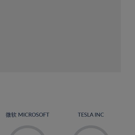
微软 MICROSOFT
TESLA INC
-
-