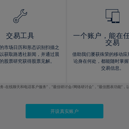
14%
14%
15%
15%
16%
16%
17%
17%
交易工具
一个账户，能在
交易
18%
18%
的市场日历和形态识别扫描之
19%
19%
以获取路透社新闻，并通过晨
借助我们屡获殊荣的移动应
20%
20%
的股票研究获得股票见解。
论身在何处，都能随时掌握
交易信息。
21%
21%
22%
22%
线聊天和电话客户服务”，“最佳研讨会/网络研讨会”，“最佳图表功能”，以及2019
23%
23%
24%
24%
25%
25%
开设真实账户
26%
26%
27%
27%