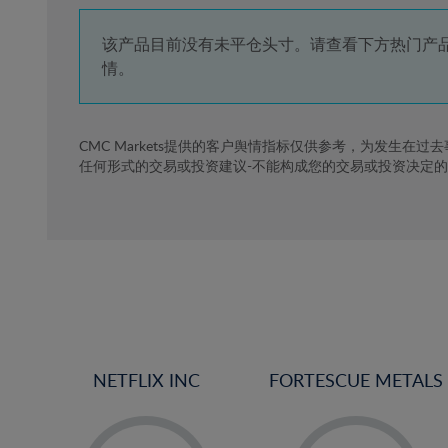
4%
5%
该产品目前没有未平仓头寸。请查看下方热门产
情。
6%
7%
8%
CMC Markets提供的客户舆情指标仅供参考，为发生在过
任何形式的交易或投资建议-不能构成您的交易或投资决定
9%
10%
11%
12%
13%
14%
15%
NETFLIX INC
FORTESCUE METALS
16%
17%
-
-