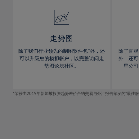
32%
14%
14%
33%
15%
15%
34%
16%
16%
35%
17%
17%
走势图
36%
18%
18%
除了我们行业领先的制图软件包*外，还
除了直观
37%
19%
19%
可以升级您的模拟帐户，以完整访问走
外，还可
38%
20%
20%
势图论坛社区。
星公司
39%
21%
21%
40%
22%
22%
41%
*荣获由2019年新加坡投资趋势差价合约交易与外汇报告颁发的“最佳服务-在
23%
23%
42%
24%
24%
43%
25%
25%
44%
26%
26%
45%
27%
27%