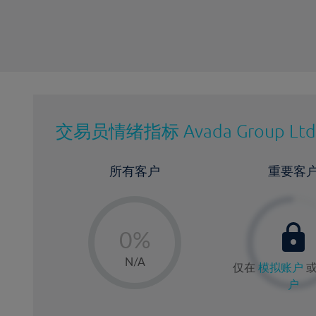
交易员情绪指标
Avada Group Ltd
所有客户
重要客
-
0%
1%
N/A
仅在
模拟账户
2%
户
3%