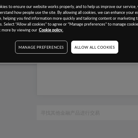
1个月
ies to ensure our website works properly, and to help us improve our service, 
erstand how people use the site. By allowing all cookies, we can enhance your e
6个月
, helping you find information more quickly and tailoring content or marketing 
. Select “Allow all cookies” to agree or “Manage preferences” to manage cookie
1年
ut more by viewing our
Cookie policy.
MANAGE PREFERENCES
ALLOW ALL COOKIES