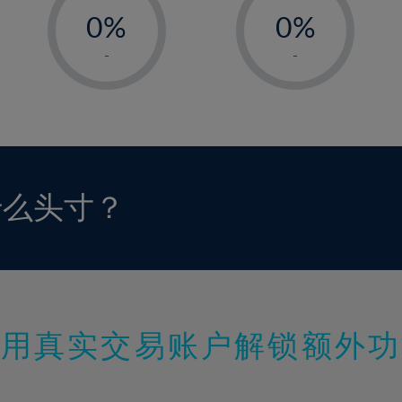
0%
0%
1%
1%
-
-
2%
2%
3%
3%
4%
4%
5%
5%
6%
6%
什么头寸？
7%
7%
8%
8%
9%
9%
10%
10%
11%
11%
使用真实交易账户解锁额外功
12%
12%
13%
13%