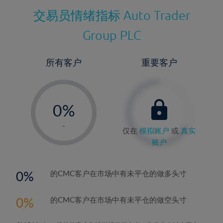
交易员情绪指标
Auto Trader
Group PLC
所有客户
重要客户
-
0%
1%
-
仅在
模拟账户
或
真实
2%
账户
3%
4%
0
的CMC客户在市场中有未平仓的做多头寸
5%
0
的CMC客户在市场中有未平仓的做空头寸
6%
7%