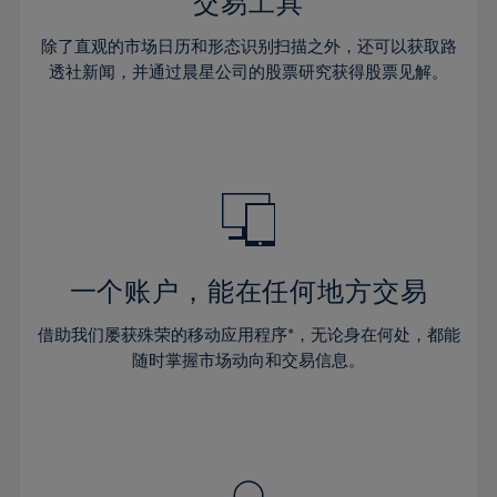
36%
36%
交易工具
43%
43%
64%
30%
30%
37%
37%
44%
44%
除了直观的市场日历和形态识别扫描之外，还可以获取路
65%
31%
31%
38%
38%
透社新闻，并通过晨星公司的股票研究获得股票见解。
45%
45%
66%
32%
32%
39%
39%
46%
46%
67%
33%
33%
40%
40%
47%
47%
68%
34%
34%
41%
41%
48%
48%
69%
35%
35%
42%
42%
49%
49%
70%
36%
36%
43%
43%
50%
50%
71%
37%
37%
44%
44%
一个账户，能在任何地方交易
51%
51%
72%
38%
38%
45%
45%
52%
52%
借助我们屡获殊荣的移动应用程序*，无论身在何处，都能
73%
39%
39%
46%
46%
53%
53%
随时掌握市场动向和交易信息。
74%
40%
40%
47%
47%
54%
54%
75%
41%
41%
48%
48%
55%
55%
76%
42%
42%
49%
49%
56%
56%
77%
43%
43%