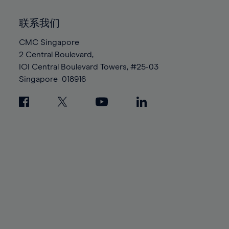
92%
92%
99%
99%
86%
86%
93%
93%
100%
100%
联系我们
87%
87%
94%
94%
88%
88%
CMC Singapore
95%
95%
2 Central Boulevard,
89%
89%
96%
96%
IOI Central Boulevard Towers, #25-03
90%
90%
97%
97%
Singapore
018916
91%
91%
98%
98%
92%
92%
99%
99%
93%
93%
100%
100%
94%
94%
95%
95%
96%
96%
97%
97%
98%
98%
99%
99%