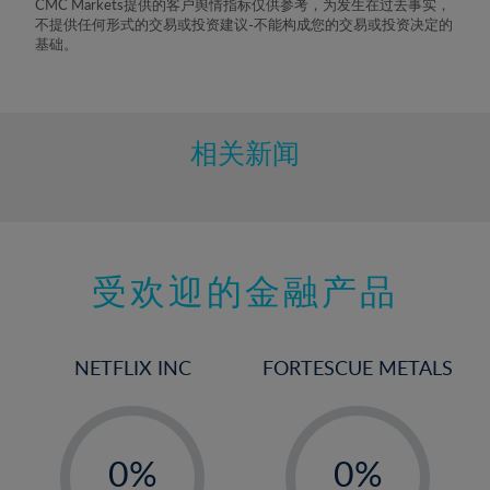
CMC Markets提供的客户舆情指标仅供参考，为发生在过去事实，
8%
不提供任何形式的交易或投资建议-不能构成您的交易或投资决定的
基础。
9%
10%
11%
相关新闻
12%
13%
14%
15%
受欢迎的金融产品
16%
17%
NETFLIX INC
FORTESCUE METALS
18%
19%
-
-
20%
0%
0%
21%