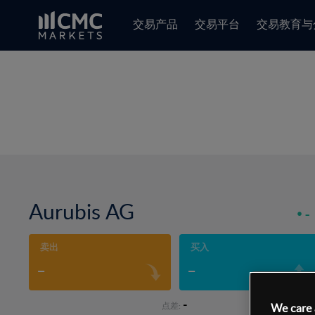
交易产品
交易平台
交易教育与
Aurubis AG
-
卖出
买入
-
-
-
点差:
We care 