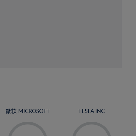
微软 MICROSOFT
TESLA INC
-
-