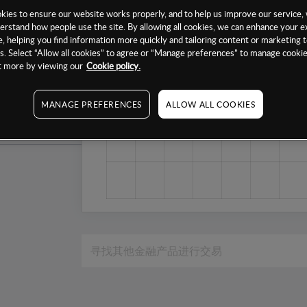
1个月
ies to ensure our website works properly, and to help us improve our service, 
erstand how people use the site. By allowing all cookies, we can enhance your e
6个月
, helping you find information more quickly and tailoring content or marketing 
. Select “Allow all cookies” to agree or “Manage preferences” to manage cookie
1年
ut more by viewing our
Cookie policy.
MANAGE PREFERENCES
ALLOW ALL COOKIES