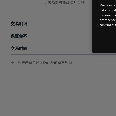
价格最多可能延迟15分钟
We use cook
data to und
for example
preferences
交易明细
can find o
保证金率
最小数额
-
交易时间
1级保证金率
-
层级
单位
费率
允许GSLO
是
基于相关差价合约金融产品的价格明细
日
交易时间
GSLO最小价差
-
显示的交易时间是新加坡当地时间
允许做空
是
持仓成本-买入
持仓成本-卖出
最近更新：