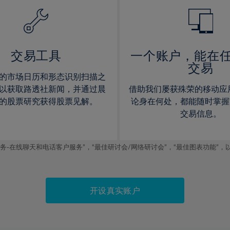
14%
14%
15%
15%
16%
16%
17%
17%
交易工具
一个账户，能在
交易
18%
18%
的市场日历和形态识别扫描之
19%
19%
以获取路透社新闻，并通过晨
借助我们屡获殊荣的移动应
20%
20%
的股票研究获得股票见解。
论身在何处，都能随时掌握
交易信息。
21%
21%
22%
22%
线聊天和电话客户服务”，“最佳研讨会/网络研讨会”，“最佳图表功能”，以及2019
23%
23%
24%
24%
25%
25%
开设真实账户
26%
26%
27%
27%