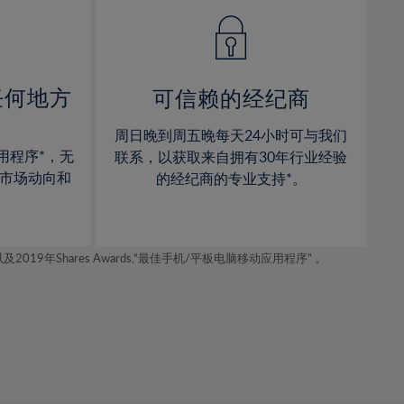
14%
14%
15%
15%
16%
16%
17%
17%
任何地方
可信赖的经纪商
18%
18%
周日晚到周五晚每天24小时可与我们
19%
19%
用程序*，无
联系，以获取来自拥有30年行业经验
20%
20%
市场动向和
的经纪商的专业支持*。
21%
21%
22%
22%
年Shares Awards,“最佳手机/平板电脑移动应用程序” 。
23%
23%
24%
24%
25%
25%
26%
26%
27%
27%