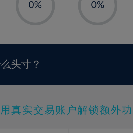
0%
0%
1%
1%
-
-
2%
2%
3%
3%
4%
4%
5%
5%
6%
6%
什么头寸？
7%
7%
8%
8%
9%
9%
10%
10%
11%
11%
使用真实交易账户解锁额外功
12%
12%
13%
13%