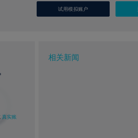
试用模拟账户
相关新闻
户
%
1%
或
真实账