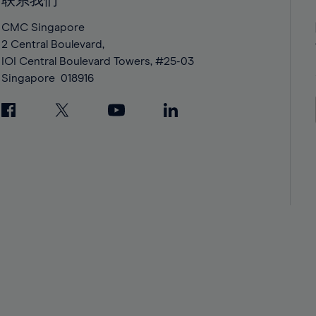
联系我们
42%
42%
43%
43%
CMC Singapore
2 Central Boulevard,
44%
44%
IOI Central Boulevard Towers, #25-03
45%
45%
Singapore
018916
46%
46%
47%
47%
48%
48%
49%
49%
50%
50%
51%
51%
52%
52%
53%
53%
54%
54%
55%
55%