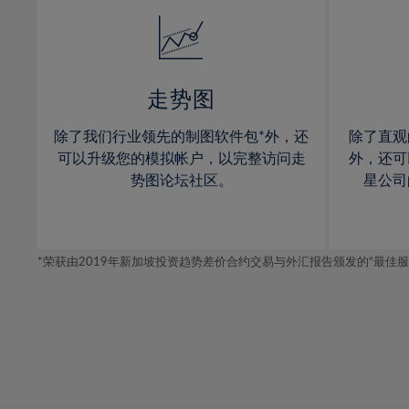
14%
14%
15%
15%
16%
16%
17%
17%
走势图
18%
18%
除了我们行业领先的制图软件包*外，还
除了直观
19%
19%
可以升级您的模拟帐户，以完整访问走
外，还可
20%
20%
势图论坛社区。
星公司
21%
21%
22%
22%
*荣获由2019年新加坡投资趋势差价合约交易与外汇报告颁发的“最佳服务-在
23%
23%
24%
24%
25%
25%
26%
26%
27%
27%