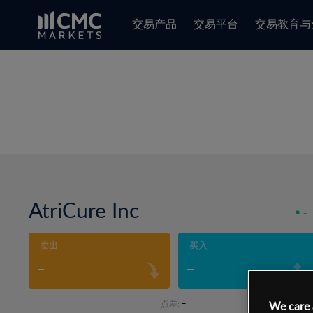
交易产品
交易平台
交易教育与
AtriCure Inc
-
卖出
买入
-
-
-
点差:
We care 