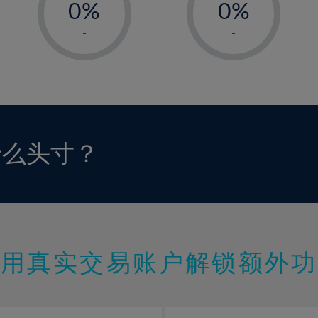
0%
0%
1%
1%
-
-
2%
2%
3%
3%
4%
4%
5%
5%
6%
6%
什么头寸？
7%
7%
8%
8%
9%
9%
10%
10%
11%
11%
使用真实交易账户解锁额外功
12%
12%
13%
13%