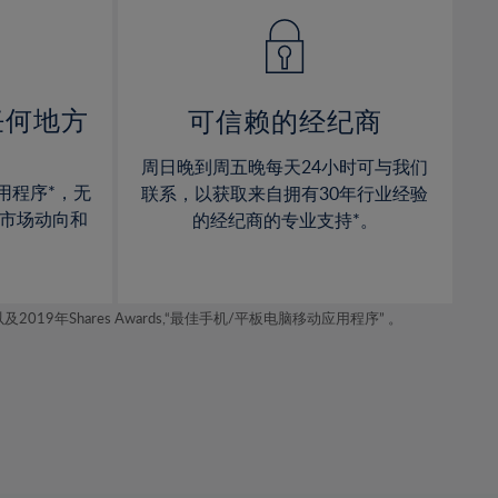
14%
14%
15%
15%
16%
16%
17%
17%
任何地方
可信赖的经纪商
18%
18%
周日晚到周五晚每天24小时可与我们
19%
19%
用程序*，无
联系，以获取来自拥有30年行业经验
20%
20%
市场动向和
的经纪商的专业支持*。
21%
21%
22%
22%
年Shares Awards,“最佳手机/平板电脑移动应用程序” 。
23%
23%
24%
24%
25%
25%
26%
26%
27%
27%