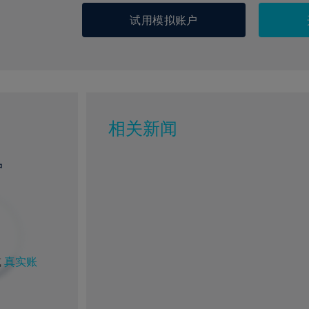
试用模拟账户
相关新闻
户
%
1%
或
真实账