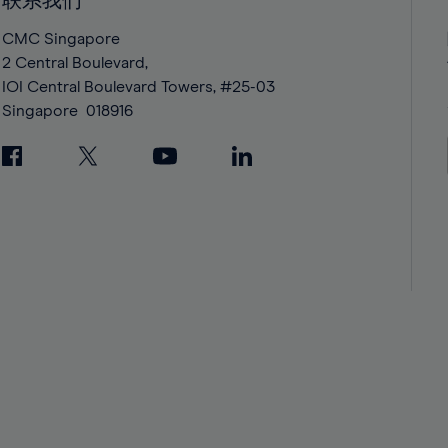
联系我们
42%
42%
43%
43%
CMC Singapore
2 Central Boulevard,
44%
44%
IOI Central Boulevard Towers, #25-03
45%
45%
Singapore
018916
46%
46%
47%
47%
48%
48%
49%
49%
50%
50%
51%
51%
52%
52%
53%
53%
54%
54%
55%
55%