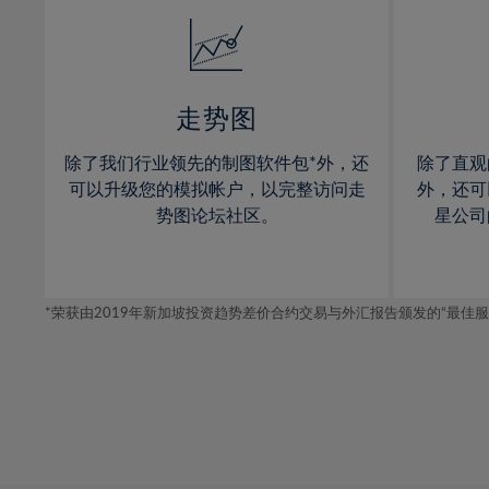
14%
14%
15%
15%
16%
16%
17%
17%
走势图
18%
18%
除了我们行业领先的制图软件包*外，还
除了直观
19%
19%
可以升级您的模拟帐户，以完整访问走
外，还可
20%
20%
势图论坛社区。
星公司
21%
21%
22%
22%
*荣获由2019年新加坡投资趋势差价合约交易与外汇报告颁发的“最佳服务-在
23%
23%
24%
24%
25%
25%
26%
26%
27%
27%