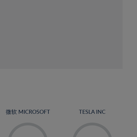
微软 MICROSOFT
TESLA INC
-
-