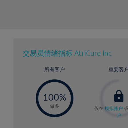
交易员情绪指标
AtriCure Inc
所有客户
重要客
-
0
100%
做多
仅在
模拟账户
户