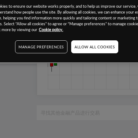
1个月
ies to ensure our website works properly, and to help us improve our service, 
erstand how people use the site. By allowing all cookies, we can enhance your e
6个月
, helping you find information more quickly and tailoring content or marketing 
. Select “Allow all cookies” to agree or “Manage preferences” to manage cookie
1年
ut more by viewing our
Cookie policy.
MANAGE PREFERENCES
ALLOW ALL COOKIES