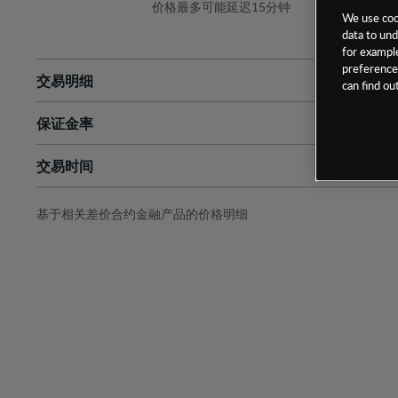
价格最多可能延迟15分钟
We use cook
data to und
for example
preferences
交易明细
can find o
保证金率
最小数额
-
交易时间
1级保证金率
-
层级
单位
费率
允许GSLO
否
基于相关差价合约金融产品的价格明细
日
交易时间
GSLO最小价差
-
显示的交易时间是新加坡当地时间
允许做空
是
持仓成本-买入
持仓成本-卖出
最近更新：