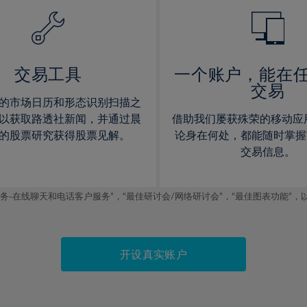
14%
14%
15%
15%
16%
16%
17%
17%
交易工具
一个账户，能在
交易
18%
18%
的市场日历和形态识别扫描之
19%
19%
以获取路透社新闻，并通过晨
借助我们屡获殊荣的移动应
20%
20%
的股票研究获得股票见解。
论身在何处，都能随时掌握
交易信息。
21%
21%
22%
22%
线聊天和电话客户服务”，“最佳研讨会/网络研讨会”，“最佳图表功能”，以及2019
23%
23%
24%
24%
25%
25%
开设真实账户
26%
26%
27%
27%