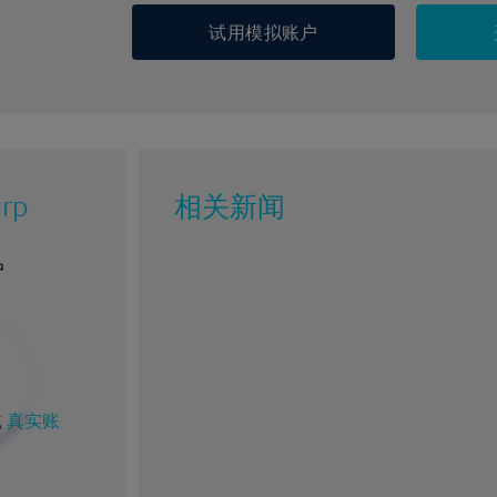
试用模拟账户
orp
相关新闻
户
%
1%
8%
69%
或
真实账