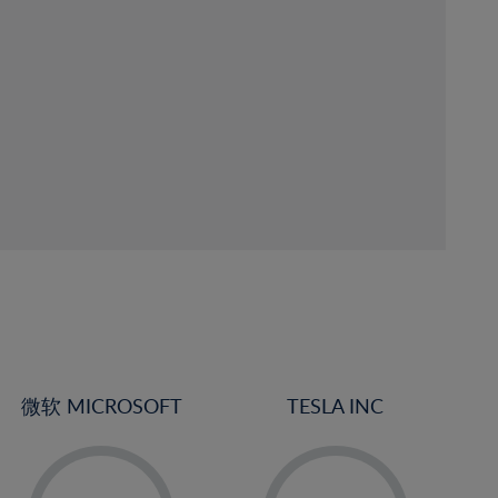
微软 MICROSOFT
TESLA INC
-
-