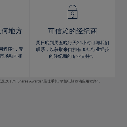
14%
14%
15%
15%
16%
16%
17%
17%
任何地方
可信赖的经纪商
18%
18%
周日晚到周五晚每天24小时可与我们
19%
19%
用程序*，无
联系，以获取来自拥有30年行业经验
20%
20%
市场动向和
的经纪商的专业支持*。
21%
21%
22%
22%
年Shares Awards,“最佳手机/平板电脑移动应用程序” 。
23%
23%
24%
24%
25%
25%
26%
26%
27%
27%