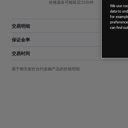
价格最多可能延迟15分钟
We use cook
data to und
for example
preferences
交易明细
can find o
保证金率
最小数额
-
交易时间
1级保证金率
-
层级
单位
费率
允许GSLO
是
基于相关差价合约金融产品的价格明细
日
交易时间
GSLO最小价差
-
显示的交易时间是新加坡当地时间
允许做空
是
持仓成本-买入
持仓成本-卖出
最近更新：