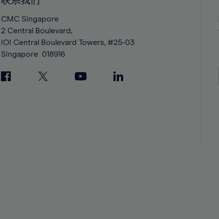
联系我们
42%
42%
43%
43%
CMC Singapore
2 Central Boulevard,
44%
44%
IOI Central Boulevard Towers, #25-03
45%
45%
Singapore
018916
46%
46%
47%
47%
48%
48%
49%
49%
50%
50%
51%
51%
52%
52%
53%
53%
54%
54%
55%
55%