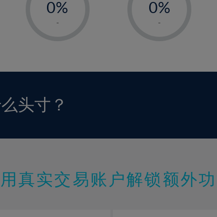
0%
0%
1%
1%
-
-
2%
2%
3%
3%
4%
4%
5%
5%
6%
6%
什么头寸？
7%
7%
8%
8%
9%
9%
10%
10%
11%
11%
使用真实交易账户解锁额外功
12%
12%
13%
13%