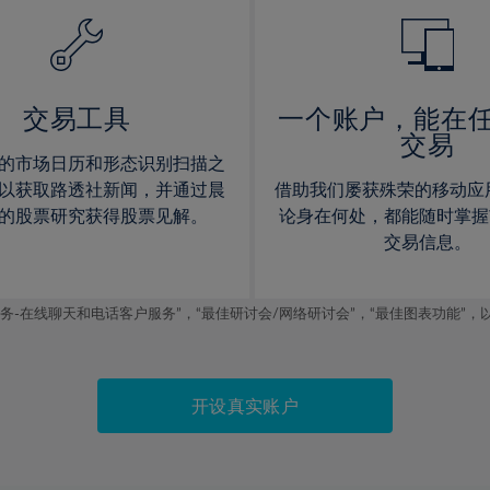
14%
14%
15%
15%
16%
16%
17%
17%
交易工具
一个账户，能在
交易
18%
18%
的市场日历和形态识别扫描之
19%
19%
以获取路透社新闻，并通过晨
借助我们屡获殊荣的移动应
20%
20%
的股票研究获得股票见解。
论身在何处，都能随时掌握
交易信息。
21%
21%
22%
22%
线聊天和电话客户服务”，“最佳研讨会/网络研讨会”，“最佳图表功能”，以及2019
23%
23%
24%
24%
25%
25%
开设真实账户
26%
26%
27%
27%