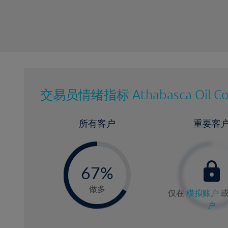
交易员情绪指标
Athabasca Oil C
所有客户
重要客
-
0
67%
6
做多
仅在
模拟账户
户