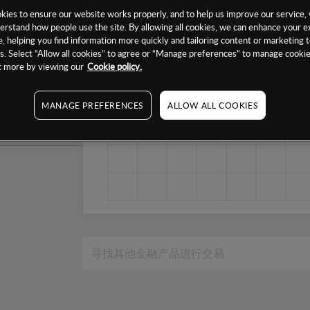
1个月
ies to ensure our website works properly, and to help us improve our service, 
erstand how people use the site. By allowing all cookies, we can enhance your e
6个月
, helping you find information more quickly and tailoring content or marketing 
. Select “Allow all cookies” to agree or “Manage preferences” to manage cookie
1年
ut more by viewing our
Cookie policy.
MANAGE PREFERENCES
ALLOW ALL COOKIES