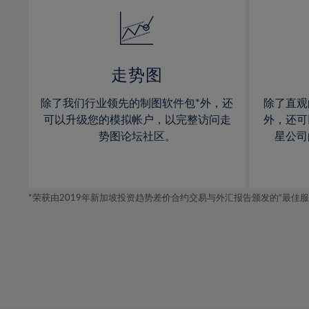
14%
14%
15%
15%
16%
16%
17%
17%
走势图
18%
18%
除了我们行业领先的制图软件包*外，还
除了直观
19%
19%
可以升级您的模拟帐户，以完整访问走
外，还可
20%
20%
势图论坛社区。
星公司
21%
21%
22%
22%
*荣获由2019年新加坡投资趋势差价合约交易与外汇报告颁发的“最佳服务-在
23%
23%
24%
24%
25%
25%
26%
26%
27%
27%