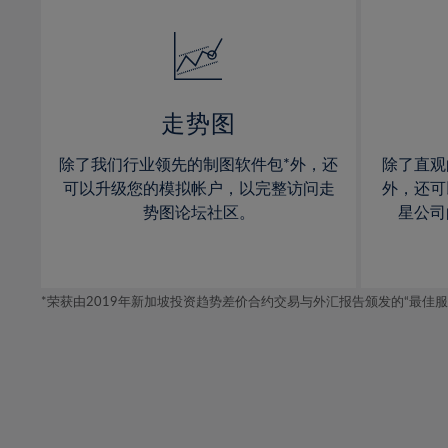
32%
14%
14%
33%
15%
15%
34%
16%
16%
35%
17%
17%
走势图
36%
18%
18%
除了我们行业领先的制图软件包*外，还
除了直观
37%
19%
19%
可以升级您的模拟帐户，以完整访问走
外，还可
38%
20%
20%
势图论坛社区。
星公司
39%
21%
21%
40%
22%
22%
41%
*荣获由2019年新加坡投资趋势差价合约交易与外汇报告颁发的“最佳服务-在
23%
23%
42%
24%
24%
43%
25%
25%
44%
26%
26%
45%
27%
27%