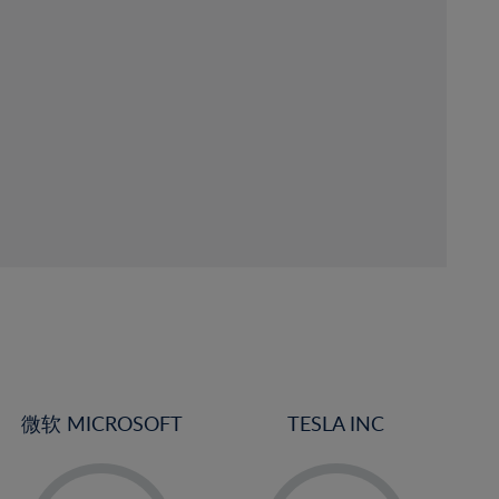
微软 MICROSOFT
TESLA INC
-
-