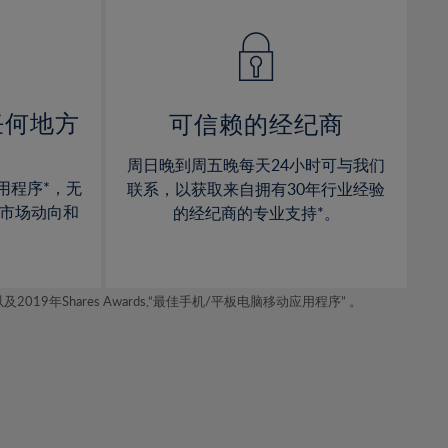
14%
14%
15%
15%
16%
16%
17%
17%
任何地方
可信赖的经纪商
18%
18%
周日晚到周五晚每天24小时可与我们
19%
19%
用程序*，无
联系，以获取来自拥有30年行业经验
20%
20%
市场动向和
的经纪商的专业支持*。
21%
21%
22%
22%
年Shares Awards,“最佳手机/平板电脑移动应用程序” 。
23%
23%
24%
24%
25%
25%
26%
26%
27%
27%