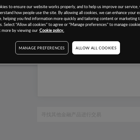
1个月
ies to ensure our website works properly, and to help us improve our service, 
erstand how people use the site. By allowing all cookies, we can enhance your e
6个月
, helping you find information more quickly and tailoring content or marketing 
. Select “Allow all cookies” to agree or “Manage preferences” to manage cookie
1年
ut more by viewing our
Cookie policy.
MANAGE PREFERENCES
ALLOW ALL COOKIES