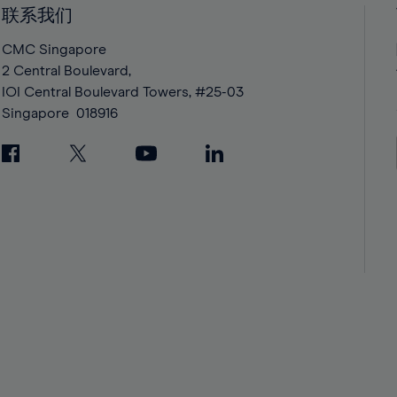
42%
42%
联系我们
43%
43%
CMC Singapore
44%
44%
2 Central Boulevard,
IOI Central Boulevard Towers, #25-03
45%
45%
Singapore
018916
46%
46%
47%
47%
48%
48%
49%
49%
50%
50%
51%
51%
52%
52%
53%
53%
54%
54%
55%
55%