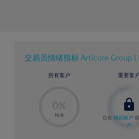
交易员情绪指标
Articore Group L
所有客户
重要客
-
0%
1%
N/A
仅在
模拟账户
2%
户
3%