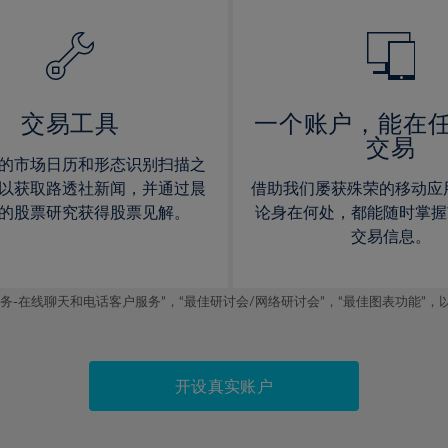
14%
14%
15%
15%
16%
16%
17%
17%
交易工具
一个账户，能在
交易
18%
18%
的市场日历和形态识别扫描之
19%
19%
以获取路透社新闻，并通过晨
借助我们屡获殊荣的移动应
20%
20%
的股票研究获得股票见解。
论身在何处，都能随时掌握
交易信息。
21%
21%
22%
22%
线聊天和电话客户服务”，“最佳研讨会/网络研讨会”，“最佳图表功能”，以及2019
23%
23%
24%
24%
25%
25%
开设真实账户
26%
26%
27%
27%