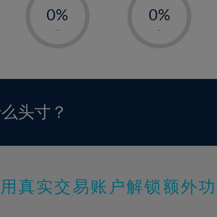
0%
0%
1%
1%
-
-
2%
2%
3%
3%
4%
4%
5%
5%
6%
6%
什么头寸？
7%
7%
8%
8%
9%
9%
10%
10%
11%
11%
使用真实交易账户解锁额外功
12%
12%
13%
13%