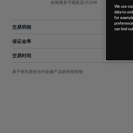
价格最多可能延迟15分钟
We use cook
data to und
for example
preferences
交易明细
can find o
保证金率
最小数额
-
交易时间
1级保证金率
-
层级
单位
费率
允许GSLO
否
基于相关差价合约金融产品的价格明细
日
交易时间
GSLO最小价差
-
显示的交易时间是新加坡当地时间
允许做空
是
持仓成本-买入
持仓成本-卖出
最近更新：