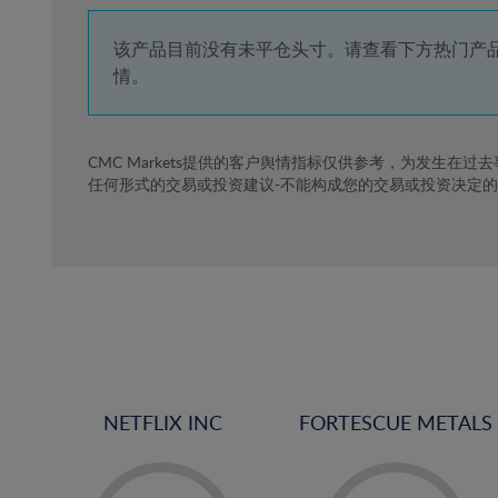
4%
5%
该产品目前没有未平仓头寸。请查看下方热门产
情。
6%
7%
8%
CMC Markets提供的客户舆情指标仅供参考，为发生在过
任何形式的交易或投资建议-不能构成您的交易或投资决定
9%
10%
11%
12%
13%
14%
15%
NETFLIX INC
FORTESCUE METALS
16%
17%
-
-