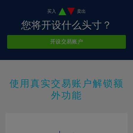
19%
20%
买入
卖出
21%
您将开设什么头寸？
22%
23%
开设交易账户
24%
25%
26%
27%
使用真实交易账户解锁额
28%
外功能
29%
30%
31%
32%