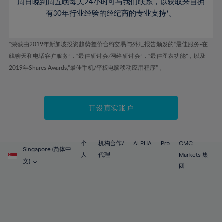
61%
周日晚到周五晚每天24小时可与我们联系，以获取来自拥
62%
有30年行业经验的经纪商的专业支持*。
63%
64%
*荣获由2019年新加坡投资趋势差价合约交易与外汇报告颁发的“最佳服务-在
线聊天和电话客户服务”，“最佳研讨会/网络研讨会”，“最佳图表功能”，以及
65%
2019年Shares Awards,“最佳手机/平板电脑移动应用程序” 。
66%
67%
开设真实账户
68%
69%
70%
个
机构合作/
ALPHA
Pro
CMC
Singapore (简体中
71%
人
代理
Markets 集
文)
团
72%
73%
74%