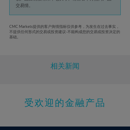
5%
交易情。
6%
7%
8%
CMC Markets提供的客户舆情指标仅供参考，为发生在过去事实，
不提供任何形式的交易或投资建议-不能构成您的交易或投资决定的
9%
基础。
10%
11%
12%
相关新闻
13%
14%
15%
受欢迎的金融产品
16%
17%
18%