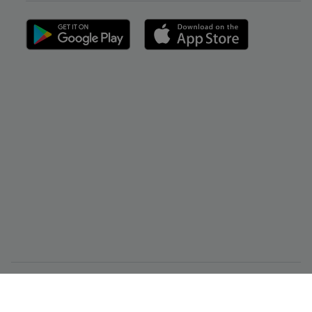
CMC Markets Singapore Pte. Ltd.（注册号/UEN 200605050E）受