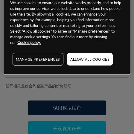
We use cookies to ensure our website works properly, and to help
us improve our service, we collect data to understand how people
use the site. By allowing all cookies, we can enhance your
experience by, for example, helping you find information more
数据来源：基于CMC Markets以往的表现, 无法保证将来的结果。
quickly and tailoring content or marketing to your preferences.
Select “Allow all cookies” to agree or “Manage preferences” to
manage cookie settings. You can find out more by viewing
交易明细
our
Cookie policy.
保证金率
最小数额
-
MANAGE PREFERENCES
ALLOW ALL COOKIES
交易时间
1级保证金率
-
层级
单位
费率
允许GSLO
否
基于相关差价合约金融产品的价格明细
日
交易时间
GSLO最小价差
-
显示的交易时间是新加坡当地时间
允许做空
是
试用模拟账户
持仓成本-买入
持仓成本-卖出
开设真实账户