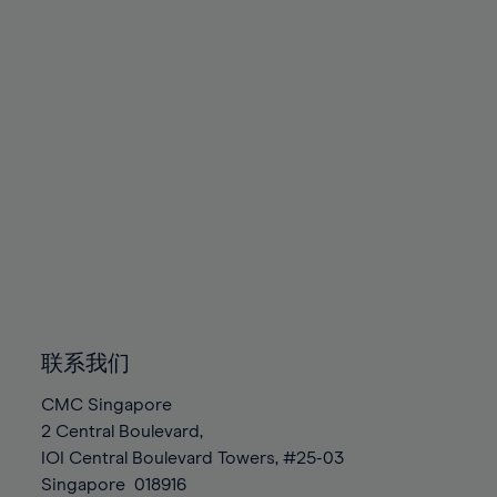
89%
90%
91%
92%
93%
94%
95%
96%
97%
98%
99%
联系我们
100%
CMC Singapore
2 Central Boulevard,
IOI Central Boulevard Towers, #25-03
Singapore
018916