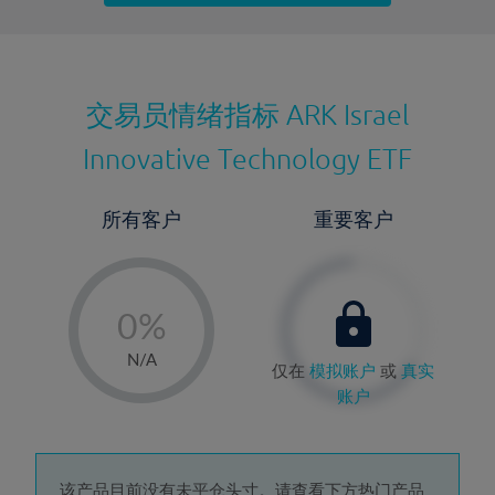
最近更新：
交易员情绪指标
ARK Israel
Innovative Technology ETF
所有客户
重要客户
-
0%
1%
N/A
仅在
模拟账户
或
真实
2%
账户
3%
4%
该产品目前没有未平仓头寸。请查看下方热门产品