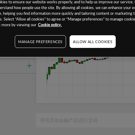
ies to ensure our website works properly, and to help us improve our service, 
1周
erstand how people use the site. By allowing all cookies, we can enhance your e
, helping you find information more quickly and tailoring content or marketing 
1个月
. Select “Allow all cookies” to agree or “Manage preferences” to manage cookie
ut more by viewing our
Cookie policy.
6个月
1年
MANAGE PREFERENCES
ALLOW ALL COOKIES