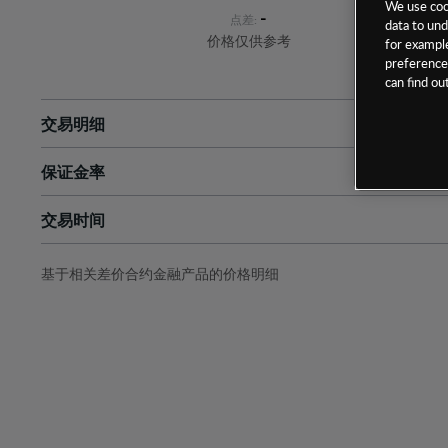
We use cook
-
点差:
data to und
价格仅供参考
for example
preferences
can find o
交易明细
保证金率
最小数额
-
交易时间
1级保证金率
-
层级
单位
费率
允许GSLO
否
基于相关差价合约金融产品的价格明细
日
交易时间
GSLO最小价差
-
显示的交易时间是新加坡当地时间
允许做空
是
持仓成本-买入
持仓成本-卖出