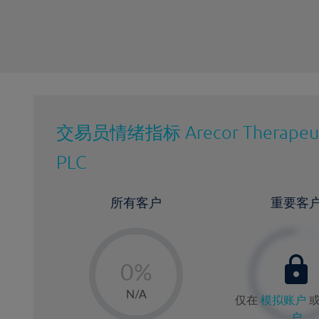
交易员情绪指标
Arecor Therapeu
PLC
所有客户
重要客
-
0%
1%
N/A
仅在
模拟账户
2%
户