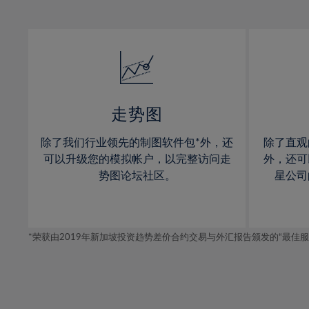
12%
12%
31%
13%
13%
32%
14%
14%
33%
15%
15%
34%
16%
16%
35%
17%
17%
走势图
36%
18%
18%
除了我们行业领先的制图软件包*外，还
除了直观
37%
19%
19%
可以升级您的模拟帐户，以完整访问走
外，还可
38%
20%
20%
势图论坛社区。
星公司
39%
21%
21%
40%
22%
22%
41%
*荣获由2019年新加坡投资趋势差价合约交易与外汇报告颁发的“最佳服务-在
23%
23%
42%
24%
24%
43%
25%
25%
44%