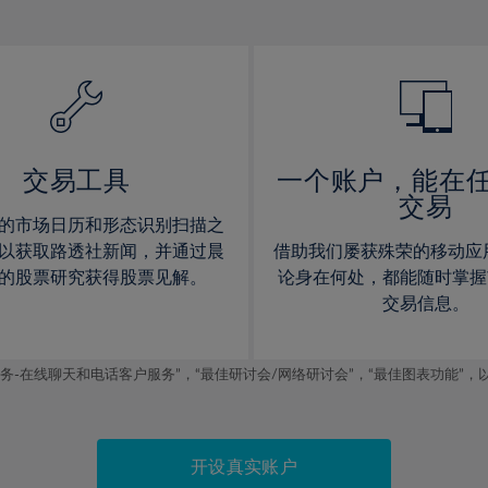
12%
12%
13%
13%
14%
14%
15%
15%
16%
16%
17%
17%
交易工具
一个账户，能在
交易
18%
18%
的市场日历和形态识别扫描之
19%
19%
以获取路透社新闻，并通过晨
借助我们屡获殊荣的移动应
20%
20%
的股票研究获得股票见解。
论身在何处，都能随时掌握
交易信息。
21%
21%
22%
22%
线聊天和电话客户服务”，“最佳研讨会/网络研讨会”，“最佳图表功能”，以及2019
23%
23%
24%
24%
25%
25%
开设真实账户