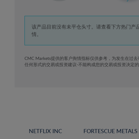
3%
4%
5%
该产品目前没有未平仓头寸。请查看下方热门产
情。
6%
7%
8%
CMC Markets提供的客户舆情指标仅供参考，为发生在过
任何形式的交易或投资建议-不能构成您的交易或投资决定
9%
10%
11%
12%
13%
14%
15%
NETFLIX INC
FORTESCUE METALS
16%