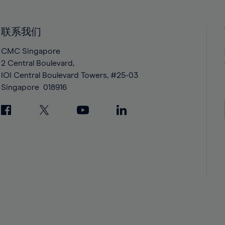
40%
40%
41%
41%
42%
42%
联系我们
43%
43%
CMC Singapore
44%
44%
2 Central Boulevard,
IOI Central Boulevard Towers, #25-03
45%
45%
Singapore
018916
46%
46%
47%
47%
48%
48%
49%
49%
50%
50%
51%
51%
52%
52%
53%
53%