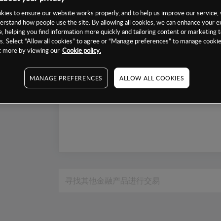
1个月
ies to ensure our website works properly, and to help us improve our service, 
erstand how people use the site. By allowing all cookies, we can enhance your e
6个月
, helping you find information more quickly and tailoring content or marketing 
1年
. Select “Allow all cookies” to agree or “Manage preferences” to manage cookie
ut more by viewing our
Cookie policy.
MANAGE PREFERENCES
ALLOW ALL COOKIES