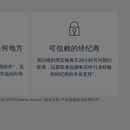
12%
12%
13%
13%
14%
14%
15%
15%
16%
16%
17%
17%
任何地方
可信赖的经纪商
18%
18%
周日晚到周五晚每天24小时可与我们
19%
19%
用程序*，无
联系，以获取来自拥有30年行业经验
20%
20%
市场动向和
的经纪商的专业支持*。
21%
21%
22%
22%
年Shares Awards,“最佳手机/平板电脑移动应用程序” 。
23%
23%
24%
24%
25%
25%