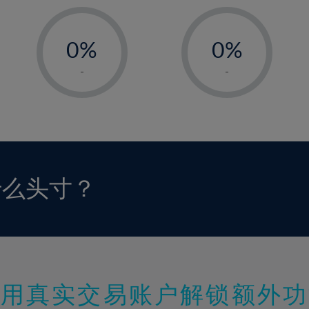
-
-
0%
0%
1%
1%
-
-
2%
2%
3%
3%
4%
4%
5%
5%
6%
6%
什么头寸？
7%
7%
8%
8%
9%
9%
10%
10%
11%
11%
使用真实交易账户解锁额外功