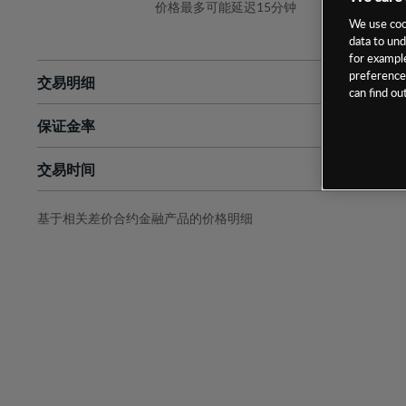
价格最多可能延迟15分钟
We use cook
data to und
for example
preferences
交易明细
can find o
保证金率
最小数额
-
交易时间
1级保证金率
-
层级
单位
费率
允许GSLO
否
基于相关差价合约金融产品的价格明细
日
交易时间
GSLO最小价差
-
显示的交易时间是新加坡当地时间
允许做空
否
持仓成本-买入
持仓成本-卖出
最近更新：