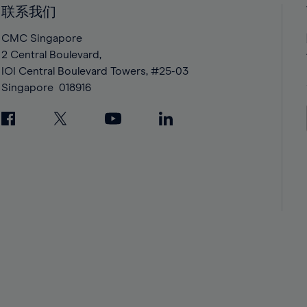
42%
42%
联系我们
43%
43%
CMC Singapore
44%
44%
2 Central Boulevard,
IOI Central Boulevard Towers, #25-03
45%
45%
Singapore
018916
46%
46%
47%
47%
48%
48%
49%
49%
50%
50%
51%
51%
52%
52%
53%
53%
54%
54%
55%
55%