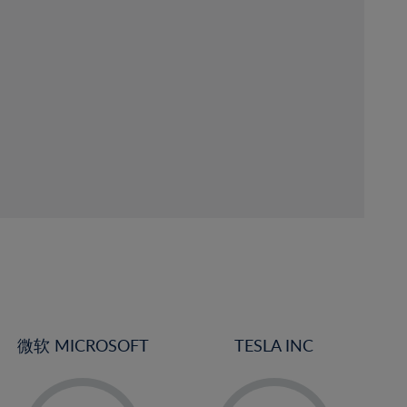
微软 MICROSOFT
TESLA INC
-
-