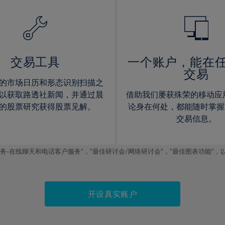
14%
14%
15%
15%
16%
16%
17%
17%
交易工具
一个账户，能在
交易
18%
18%
的市场日历和形态识别扫描之
19%
19%
以获取路透社新闻，并通过晨
借助我们屡获殊荣的移动应
20%
20%
的股票研究获得股票见解。
论身在何处，都能随时掌握
交易信息。
21%
21%
22%
22%
线聊天和电话客户服务”，“最佳研讨会/网络研讨会”，“最佳图表功能”，以及2019
23%
23%
24%
24%
25%
25%
开设真实账户
26%
26%
27%
27%