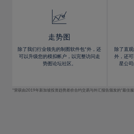
32%
14%
14%
33%
15%
15%
34%
16%
16%
35%
17%
17%
走势图
36%
18%
18%
除了我们行业领先的制图软件包*外，还
除了直观
37%
19%
19%
可以升级您的模拟帐户，以完整访问走
外，还可
38%
20%
20%
势图论坛社区。
星公司
39%
21%
21%
40%
22%
22%
41%
*荣获由2019年新加坡投资趋势差价合约交易与外汇报告颁发的“最佳服务-在
23%
23%
42%
24%
24%
43%
25%
25%
44%
26%
26%
45%
27%
27%