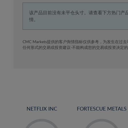
4%
5%
该产品目前没有未平仓头寸。请查看下方热门产
情。
6%
7%
8%
CMC Markets提供的客户舆情指标仅供参考，为发生在过
任何形式的交易或投资建议-不能构成您的交易或投资决定
9%
10%
11%
12%
13%
14%
15%
NETFLIX INC
FORTESCUE METALS
16%
17%
-
-