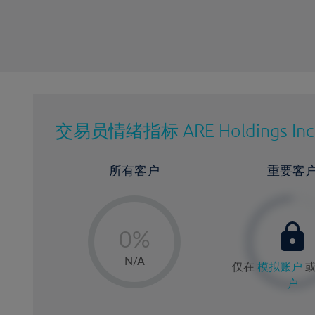
交易员情绪指标
ARE Holdings Inc
所有客户
重要客
-
0%
1%
N/A
仅在
模拟账户
2%
户
3%