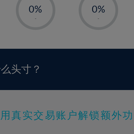
0%
0%
1%
1%
-
-
2%
2%
3%
3%
4%
4%
5%
5%
6%
6%
什么头寸？
7%
7%
8%
8%
9%
9%
10%
10%
11%
11%
使用真实交易账户解锁额外功
12%
12%
13%
13%