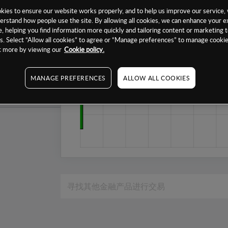
1个月
ies to ensure our website works properly, and to help us improve our service, 
erstand how people use the site. By allowing all cookies, we can enhance your e
6个月
, helping you find information more quickly and tailoring content or marketing 
. Select “Allow all cookies” to agree or “Manage preferences” to manage cookie
1年
ut more by viewing our
Cookie policy.
MANAGE PREFERENCES
ALLOW ALL COOKIES