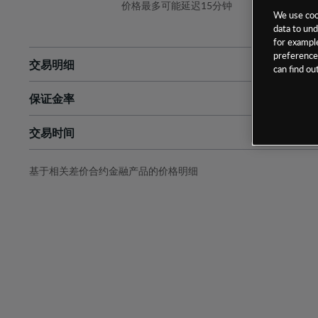
价格最多可能延迟15分钟
We use cook
data to und
for example
preferences
交易明细
can find o
保证金率
最小数额
-
交易时间
1级保证金率
-
层级
单位
费率
允许GSLO
是
基于相关差价合约金融产品的价格明细
日
交易时间
GSLO最小价差
-
显示的交易时间是新加坡当地时间
允许做空
是
持仓成本-买入
持仓成本-卖出
最近更新：