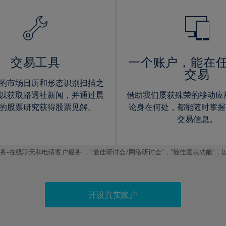
14%
14%
15%
15%
16%
16%
17%
17%
交易工具
一个账户，能在
交易
18%
18%
的市场日历和形态识别扫描之
19%
19%
以获取路透社新闻，并通过晨
借助我们屡获殊荣的移动应
20%
20%
的股票研究获得股票见解。
论身在何处，都能随时掌握
交易信息。
21%
21%
22%
22%
线聊天和电话客户服务”，“最佳研讨会/网络研讨会”，“最佳图表功能”，以及2019
23%
23%
24%
24%
25%
25%
开设真实账户
26%
26%
27%
27%