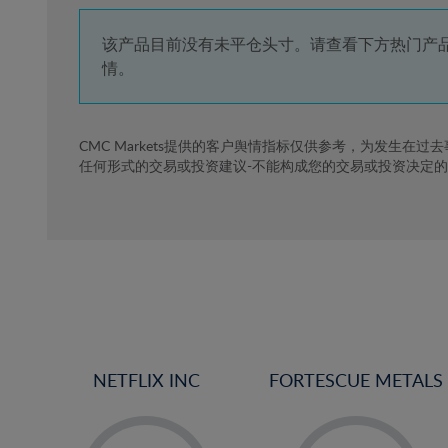
4%
5%
该产品目前没有未平仓头寸。请查看下方热门产
情。
6%
7%
8%
CMC Markets提供的客户舆情指标仅供参考，为发生在过
任何形式的交易或投资建议-不能构成您的交易或投资决定
9%
10%
11%
12%
13%
14%
15%
NETFLIX INC
FORTESCUE METALS
16%
17%
-
-