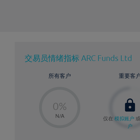
交易员情绪指标
ARC Funds Ltd
所有客户
重要客
-
0%
1%
N/A
仅在
模拟账户
2%
户
3%