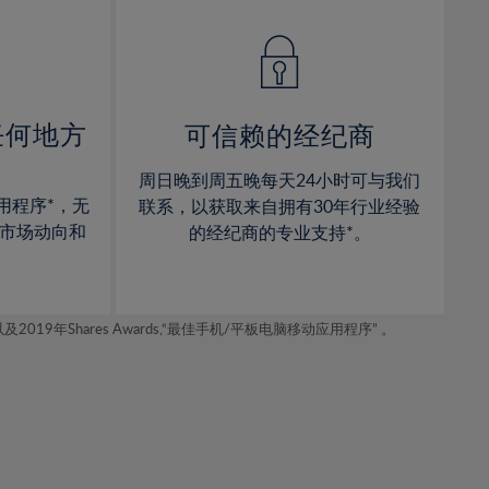
14%
14%
15%
15%
16%
16%
17%
17%
任何地方
可信赖的经纪商
18%
18%
周日晚到周五晚每天24小时可与我们
19%
19%
用程序*，无
联系，以获取来自拥有30年行业经验
20%
20%
市场动向和
的经纪商的专业支持*。
21%
21%
22%
22%
年Shares Awards,“最佳手机/平板电脑移动应用程序” 。
23%
23%
24%
24%
25%
25%
26%
26%
27%
27%