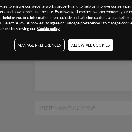
1个月
ies to ensure our website works properly, and to help us improve our service, 
erstand how people use the site. By allowing all cookies, we can enhance your e
6个月
, helping you find information more quickly and tailoring content or marketing 
. Select “Allow all cookies” to agree or “Manage preferences” to manage cookie
1年
ut more by viewing our
Cookie policy.
MANAGE PREFERENCES
ALLOW ALL COOKIES