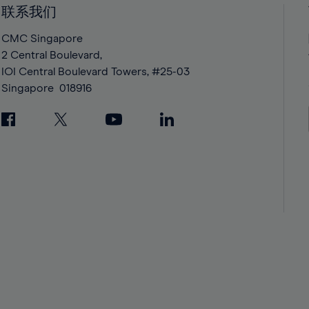
42%
42%
联系我们
43%
43%
CMC Singapore
44%
44%
2 Central Boulevard,
IOI Central Boulevard Towers, #25-03
45%
45%
Singapore
018916
46%
46%
47%
47%
48%
48%
49%
49%
50%
50%
51%
51%
52%
52%
53%
53%
54%
54%
55%
55%