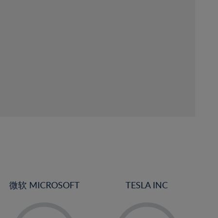
微软 MICROSOFT
TESLA INC
-
-