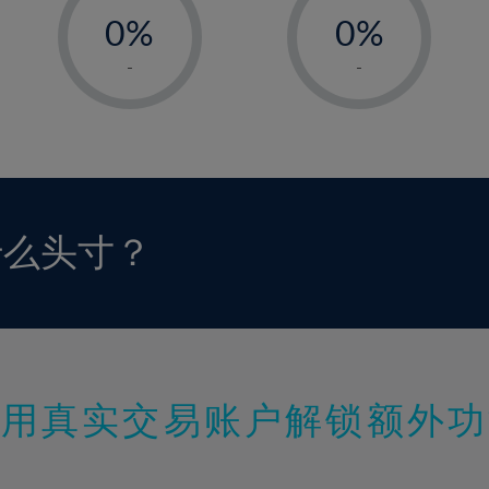
0%
0%
1%
1%
-
-
2%
2%
3%
3%
4%
4%
5%
5%
6%
6%
什么头寸？
7%
7%
8%
8%
9%
9%
10%
10%
11%
11%
使用真实交易账户解锁额外功
12%
12%
13%
13%