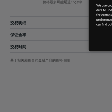
价格最多可能延迟15分钟
We use cook
data to und
for example
preferences
交易明细
can find o
保证金率
最小数额
-
交易时间
1级保证金率
-
层级
单位
费率
允许GSLO
否
基于相关差价合约金融产品的价格明细
日
交易时间
GSLO最小价差
-
显示的交易时间是新加坡当地时间
允许做空
否
持仓成本-买入
持仓成本-卖出
最近更新：