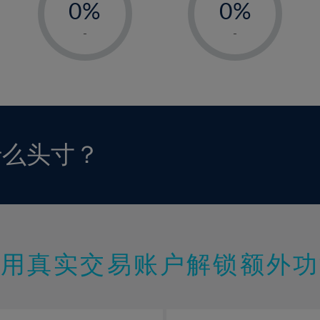
0%
0%
1%
1%
-
-
2%
2%
3%
3%
4%
4%
5%
5%
6%
6%
什么头寸？
7%
7%
8%
8%
9%
9%
10%
10%
11%
11%
使用真实交易账户解锁额外功
12%
12%
13%
13%