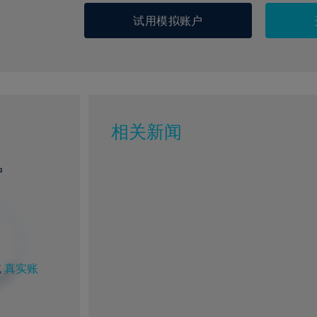
试用模拟账户
相关新闻
户
%
1%
或
真实账