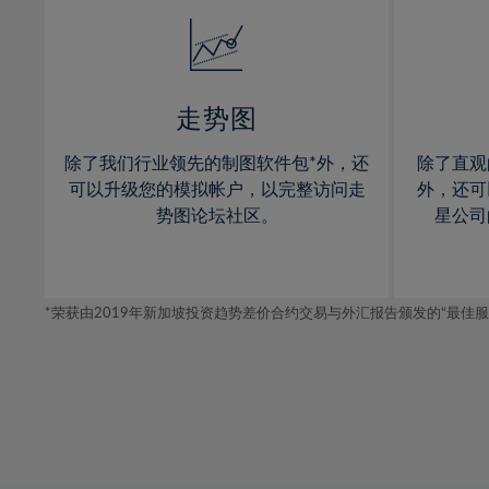
14%
14%
15%
15%
16%
16%
17%
17%
走势图
18%
18%
除了我们行业领先的制图软件包*外，还
除了直观
19%
19%
可以升级您的模拟帐户，以完整访问走
外，还可
20%
20%
势图论坛社区。
星公司
21%
21%
22%
22%
*荣获由2019年新加坡投资趋势差价合约交易与外汇报告颁发的“最佳服务-在
23%
23%
24%
24%
25%
25%
26%
26%
27%
27%