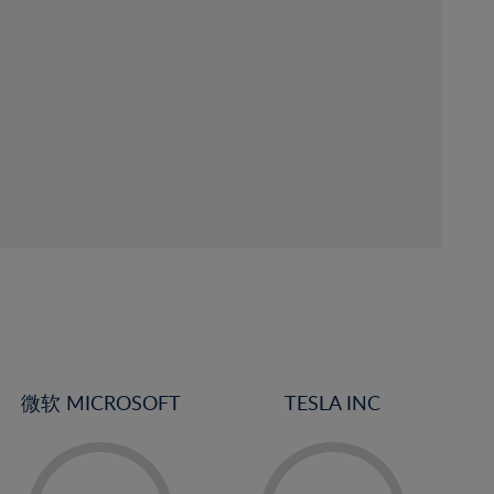
微软 MICROSOFT
TESLA INC
-
-