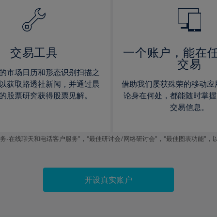
14%
14%
15%
15%
16%
16%
17%
17%
交易工具
一个账户，能在
交易
18%
18%
的市场日历和形态识别扫描之
19%
19%
以获取路透社新闻，并通过晨
借助我们屡获殊荣的移动应
20%
20%
的股票研究获得股票见解。
论身在何处，都能随时掌握
交易信息。
21%
21%
22%
22%
线聊天和电话客户服务”，“最佳研讨会/网络研讨会”，“最佳图表功能”，以及2019
23%
23%
24%
24%
25%
25%
开设真实账户
26%
26%
27%
27%