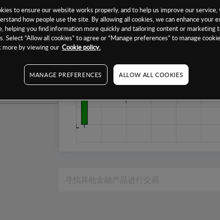
1个月
ies to ensure our website works properly, and to help us improve our service, 
erstand how people use the site. By allowing all cookies, we can enhance your e
6个月
, helping you find information more quickly and tailoring content or marketing 
. Select “Allow all cookies” to agree or “Manage preferences” to manage cookie
1年
ut more by viewing our
Cookie policy.
MANAGE PREFERENCES
ALLOW ALL COOKIES