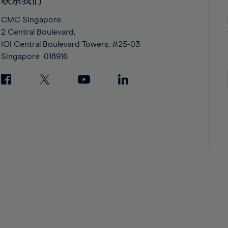
联系我们
42%
42%
43%
43%
CMC Singapore
2 Central Boulevard,
44%
44%
IOI Central Boulevard Towers, #25-03
45%
45%
Singapore
018916
46%
46%
47%
47%
48%
48%
49%
49%
50%
50%
51%
51%
52%
52%
53%
53%
54%
54%
55%
55%