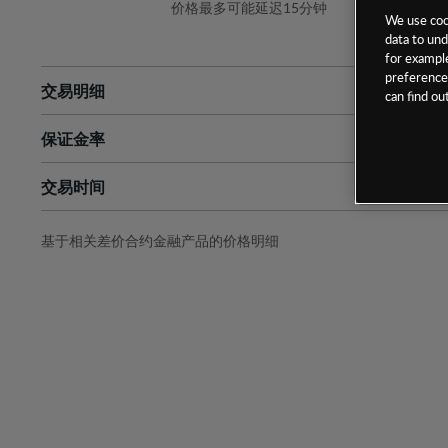
价格最多可能延迟15分钟
We use cook
data to und
for example
preferences
交易明细
can find o
保证金率
最小数额
-
交易时间
1级保证金率
-
层级
单位
费率
允许GSLO
否
基于相关差价合约金融产品的价格明细
日
交易时间
GSLO最小价差
-
显示的交易时间是新加坡当地时间
允许做空
是
持仓成本-买入
持仓成本-卖出
最近更新：