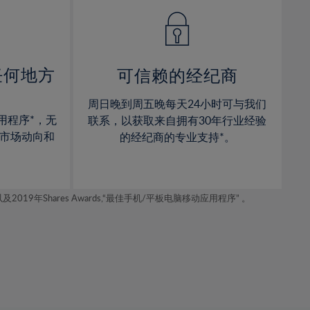
14%
14%
15%
15%
16%
16%
17%
17%
任何地方
可信赖的经纪商
18%
18%
周日晚到周五晚每天24小时可与我们
19%
19%
用程序*，无
联系，以获取来自拥有30年行业经验
20%
20%
市场动向和
的经纪商的专业支持*。
21%
21%
22%
22%
年Shares Awards,“最佳手机/平板电脑移动应用程序” 。
23%
23%
24%
24%
25%
25%
26%
26%
27%
27%