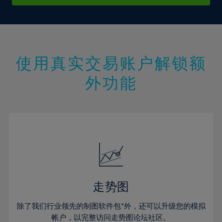
24%
25%
26%
27%
使用真实交易账户解锁额
28%
外功能
29%
30%
31%
32%
33%
34%
35%
走势图
36%
除了我们行业领先的制图软件包*外，还可以升级您的模拟
37%
帐户，以完整访问走势图论坛社区。