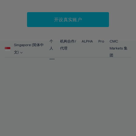
66%
67%
开设真实账户
68%
69%
70%
个
机构合作/
ALPHA
Pro
CMC
Singapore (简体中
71%
人
代理
Markets 集
文)
团
72%
73%
74%
75%
76%
77%
78%
79%