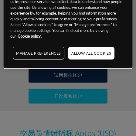
us improve our service, we collect data to understand how people
交易明细
use the site. By allowing all cookies, we can enhance your
experience by, for example, helping you find information more
quickly and tailoring content or marketing to your preferences.
保证金率
Select “Allow all cookies” to agree or “Manage preferences” to
最小数额
-
manage cookie settings. You can find out more by viewing
our
Cookie policy.
交易时间
1级保证金率
-
层级
单位
费率
允许GSLO
否
基于相关差价合约金融产品的价格明细
MANAGE PREFERENCES
ALLOW ALL COOKIES
日
交易时间
GSLO最小价差
-
显示的交易时间是新加坡当地时间
允许做空
是
试用模拟账户
持仓成本-买入
持仓成本-卖出
开设真实账户
最近更新：
交易员情绪指标
Aptos (USD)