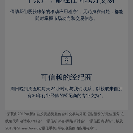
52%
53%
借助我们屡获殊荣的移动应用程序*，无论身在何处，都能
随时掌握市场动向和交易信息。
54%
55%
56%
57%
58%
59%
可信赖的经纪商
60%
61%
周日晚到周五晚每天24小时可与我们联系，以获取来自拥
62%
有30年行业经验的经纪商的专业支持*。
63%
64%
*荣获由2019年新加坡投资趋势差价合约交易与外汇报告颁发的“最佳服务-在
线聊天和电话客户服务”，“最佳研讨会/网络研讨会”，“最佳图表功能”，以及
65%
2019年Shares Awards,“最佳手机/平板电脑移动应用程序” 。