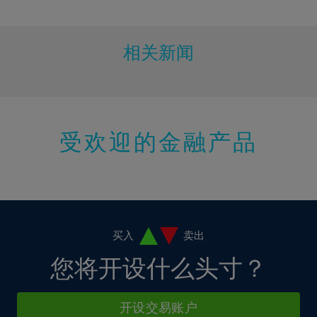
10%
11%
12%
相关新闻
13%
14%
15%
受欢迎的金融产品
16%
17%
18%
19%
20%
买入
卖出
21%
您将开设什么头寸？
22%
23%
开设交易账户