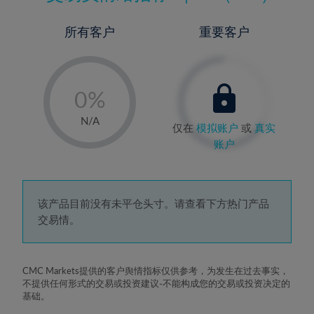
所有客户
重要客户
-
0%
1%
N/A
仅在
模拟账户
或
真实
2%
账户
3%
4%
5%
该产品目前没有未平仓头寸。请查看下方热门产品
交易情。
6%
7%
8%
CMC Markets提供的客户舆情指标仅供参考，为发生在过去事实，
不提供任何形式的交易或投资建议-不能构成您的交易或投资决定的
9%
基础。