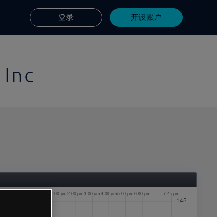
登录
开设账户
 Inc