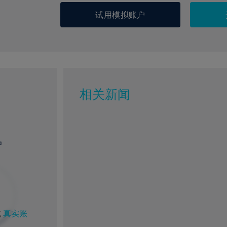
试用模拟账户
相关新闻
户
%
1%
4%
85%
或
真实账