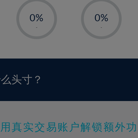
-
-
0%
0%
1%
1%
-
-
2%
2%
3%
3%
4%
4%
5%
5%
6%
6%
什么头寸？
7%
7%
8%
8%
9%
9%
10%
10%
11%
11%
使用真实交易账户解锁额外功
12%
12%