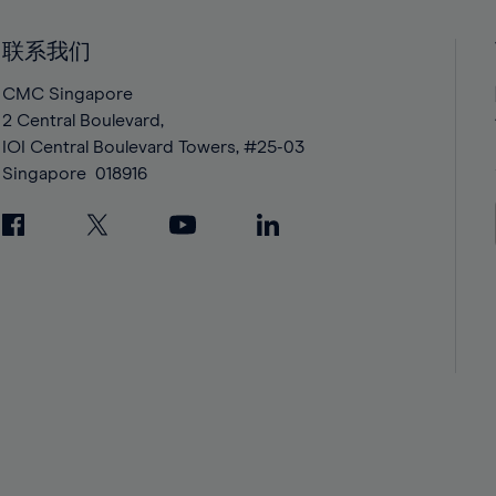
41%
41%
42%
42%
联系我们
43%
43%
CMC Singapore
44%
44%
2 Central Boulevard,
IOI Central Boulevard Towers, #25-03
45%
45%
Singapore
018916
46%
46%
47%
47%
48%
48%
49%
49%
50%
50%
51%
51%
52%
52%
53%
53%
54%
54%