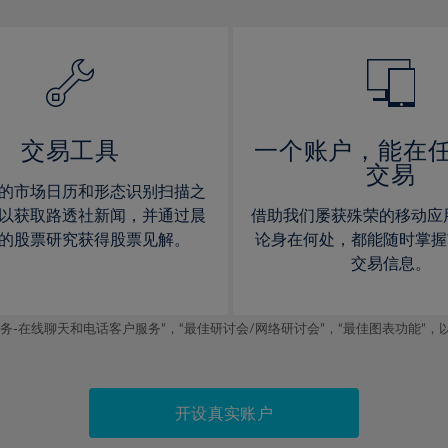
13%
13%
14%
14%
15%
15%
16%
16%
17%
17%
交易工具
一个账户，能在
交易
18%
18%
的市场日历和形态识别扫描之
19%
19%
以获取路透社新闻，并通过晨
借助我们屡获殊荣的移动应
20%
20%
的股票研究获得股票见解。
论身在何处，都能随时掌握
交易信息。
21%
21%
22%
22%
线聊天和电话客户服务”，“最佳研讨会/网络研讨会”，“最佳图表功能”，以及2019
23%
23%
24%
24%
25%
25%
开设真实账户
26%
26%