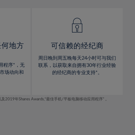
13%
13%
14%
14%
15%
15%
16%
16%
17%
17%
任何地方
可信赖的经纪商
18%
18%
周日晚到周五晚每天24小时可与我们
19%
19%
用程序*，无
联系，以获取来自拥有30年行业经验
20%
20%
市场动向和
的经纪商的专业支持*。
21%
21%
22%
22%
年Shares Awards,“最佳手机/平板电脑移动应用程序” 。
23%
23%
24%
24%
25%
25%
26%
26%