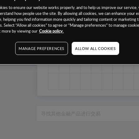
1个月
ies to ensure our website works properly, and to help us improve our service, 
erstand how people use the site. By allowing all cookies, we can enhance your e
6个月
, helping you find information more quickly and tailoring content or marketing 
. Select “Allow all cookies” to agree or “Manage preferences” to manage cookie
1年
ut more by viewing our
Cookie policy.
MANAGE PREFERENCES
ALLOW ALL COOKIES