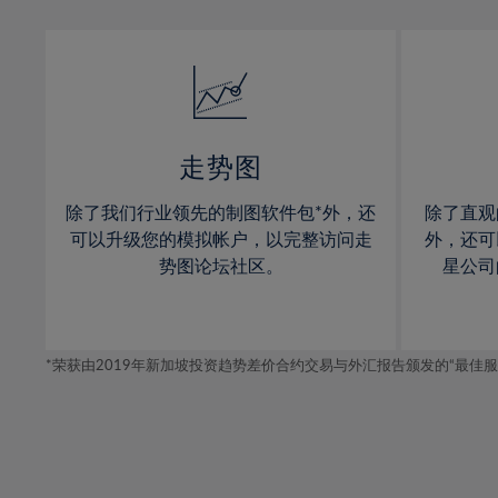
13%
13%
14%
14%
15%
15%
16%
16%
17%
17%
走势图
18%
18%
除了我们行业领先的制图软件包*外，还
除了直观
19%
19%
可以升级您的模拟帐户，以完整访问走
外，还可
20%
20%
势图论坛社区。
星公司
21%
21%
22%
22%
*荣获由2019年新加坡投资趋势差价合约交易与外汇报告颁发的“最佳服务-在
23%
23%
24%
24%
25%
25%
26%
26%