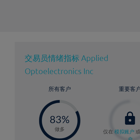
交易员情绪指标
Applied
Optoelectronics Inc
所有客户
重要客
-
0
83%
8
做多
仅在
模拟账户
户