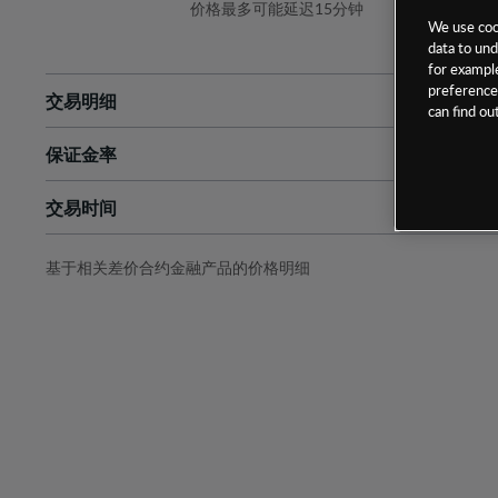
价格最多可能延迟15分钟
We use cook
data to und
for example
preferences
交易明细
can find o
保证金率
最小数额
-
交易时间
1级保证金率
-
层级
单位
费率
允许GSLO
否
基于相关差价合约金融产品的价格明细
日
交易时间
GSLO最小价差
-
显示的交易时间是新加坡当地时间
允许做空
是
持仓成本-买入
持仓成本-卖出
最近更新：