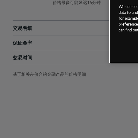
价格最多可能延迟15分钟
We use cook
data to und
for example
preferences
交易明细
can find o
保证金率
最小数额
-
交易时间
1级保证金率
-
层级
单位
费率
允许GSLO
否
基于相关差价合约金融产品的价格明细
日
交易时间
GSLO最小价差
-
显示的交易时间是新加坡当地时间
允许做空
是
持仓成本-买入
持仓成本-卖出
最近更新：