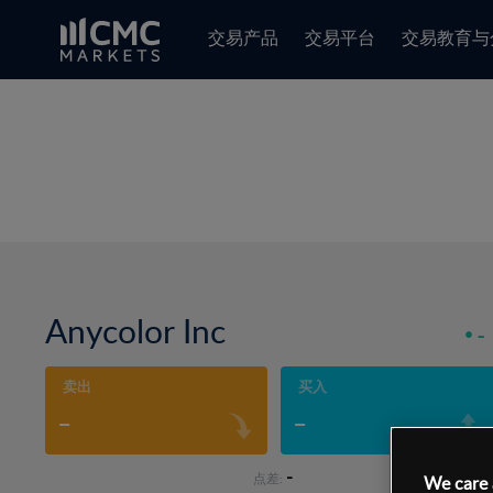
交易产品
交易平台
交易教育与
Anycolor Inc
-
卖出
买入
-
-
-
点差:
We care 