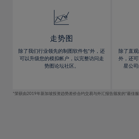
32%
14%
14%
33%
15%
15%
34%
16%
16%
35%
17%
17%
走势图
36%
18%
18%
除了我们行业领先的制图软件包*外，还
除了直观
37%
19%
19%
可以升级您的模拟帐户，以完整访问走
外，还可
38%
20%
20%
势图论坛社区。
星公司
39%
21%
21%
40%
22%
22%
41%
*荣获由2019年新加坡投资趋势差价合约交易与外汇报告颁发的“最佳服务-在
23%
23%
42%
24%
24%
43%
25%
25%
44%
26%
26%
45%
27%
27%