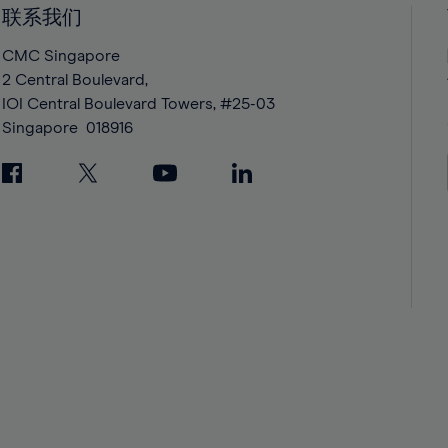
42%
42%
联系我们
43%
43%
CMC Singapore
44%
44%
2 Central Boulevard,
IOI Central Boulevard Towers, #25-03
45%
45%
Singapore
018916
46%
46%
47%
47%
48%
48%
49%
49%
50%
50%
51%
51%
52%
52%
53%
53%
54%
54%
55%
55%