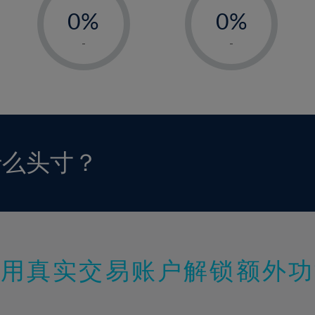
0%
0%
1%
1%
-
-
2%
2%
3%
3%
4%
4%
5%
5%
6%
6%
什么头寸？
7%
7%
8%
8%
9%
9%
10%
10%
11%
11%
使用真实交易账户解锁额外功
12%
12%
13%
13%