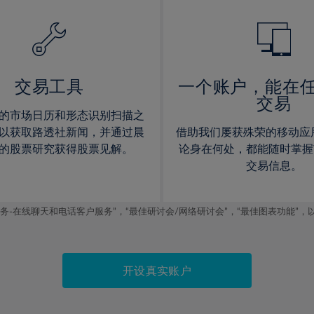
14%
14%
15%
15%
16%
16%
17%
17%
交易工具
一个账户，能在
交易
18%
18%
的市场日历和形态识别扫描之
19%
19%
以获取路透社新闻，并通过晨
借助我们屡获殊荣的移动应
20%
20%
的股票研究获得股票见解。
论身在何处，都能随时掌握
交易信息。
21%
21%
22%
22%
线聊天和电话客户服务”，“最佳研讨会/网络研讨会”，“最佳图表功能”，以及2019
23%
23%
24%
24%
25%
25%
开设真实账户
26%
26%
27%
27%