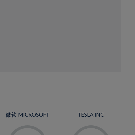
微软 MICROSOFT
TESLA INC
-
-