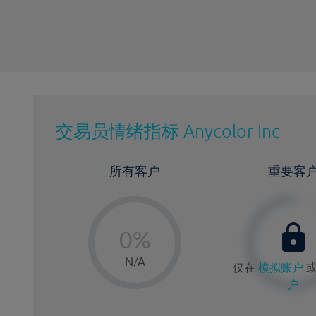
交易员情绪指标
Anycolor Inc
所有客户
重要客
-
0%
1%
N/A
仅在
模拟账户
2%
户
3%