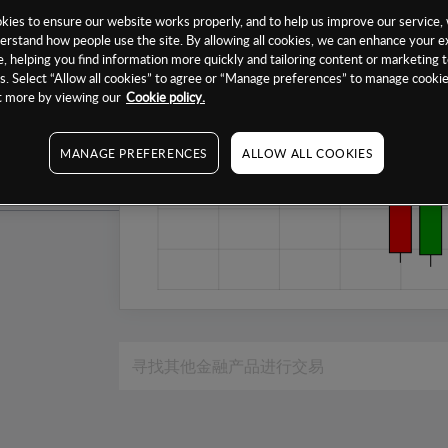
1个月
ies to ensure our website works properly, and to help us improve our service, 
erstand how people use the site. By allowing all cookies, we can enhance your e
6个月
, helping you find information more quickly and tailoring content or marketing 
. Select “Allow all cookies” to agree or “Manage preferences” to manage cookie
1年
ut more by viewing our
Cookie policy.
MANAGE PREFERENCES
ALLOW ALL COOKIES