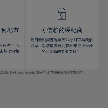
14%
14%
15%
15%
16%
16%
17%
17%
任何地方
可信赖的经纪商
18%
18%
周日晚到周五晚每天24小时可与我们
19%
19%
用程序*，无
联系，以获取来自拥有30年行业经验
20%
20%
市场动向和
的经纪商的专业支持*。
21%
21%
22%
22%
年Shares Awards,“最佳手机/平板电脑移动应用程序” 。
23%
23%
24%
24%
25%
25%
26%
26%
27%
27%