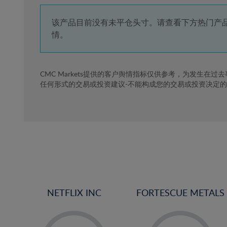
4%
5%
该产品目前没有未平仓头寸。请查看下方热门产
情。
6%
7%
8%
CMC Markets提供的客户舆情指标仅供参考，为发生在过
任何形式的交易或投资建议-不能构成您的交易或投资决定
9%
10%
11%
12%
13%
14%
15%
NETFLIX INC
FORTESCUE METALS
16%
17%
-
-