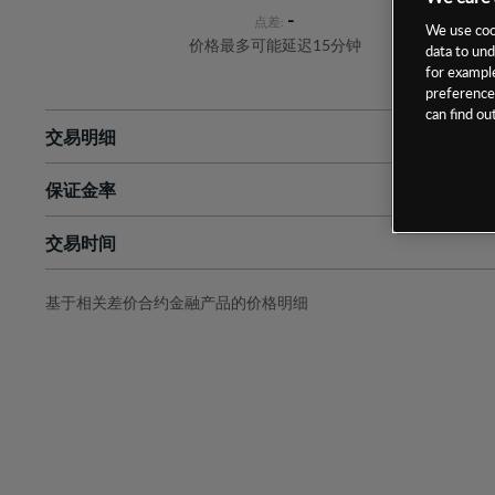
-
点差:
We use cook
价格最多可能延迟15分钟
data to und
for example
preferences
can find o
交易明细
保证金率
最小数额
-
交易时间
1级保证金率
-
层级
单位
费率
允许GSLO
是
基于相关差价合约金融产品的价格明细
日
交易时间
GSLO最小价差
-
显示的交易时间是新加坡当地时间
允许做空
是
持仓成本-买入
持仓成本-卖出