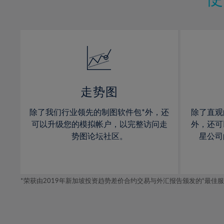
12%
12%
13%
13%
14%
14%
15%
15%
16%
16%
17%
17%
走势图
18%
18%
除了我们行业领先的制图软件包*外，还
除了直观
19%
19%
可以升级您的模拟帐户，以完整访问走
外，还可
20%
20%
势图论坛社区。
星公司
21%
21%
22%
22%
*荣获由2019年新加坡投资趋势差价合约交易与外汇报告颁发的“最佳服务-在
23%
23%
24%
24%
25%
25%