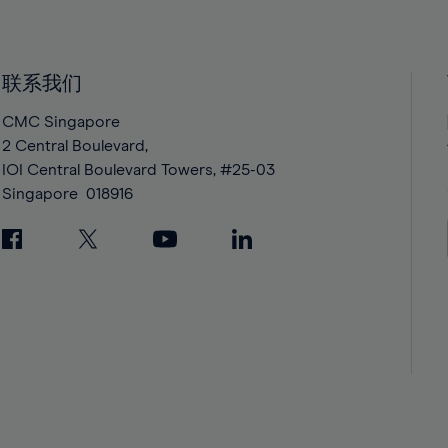
40%
40%
41%
41%
42%
42%
联系我们
43%
43%
CMC Singapore
44%
44%
2 Central Boulevard,
IOI Central Boulevard Towers, #25-03
45%
45%
Singapore
018916
46%
46%
47%
47%
48%
48%
49%
49%
50%
50%
51%
51%
52%
52%
53%
53%