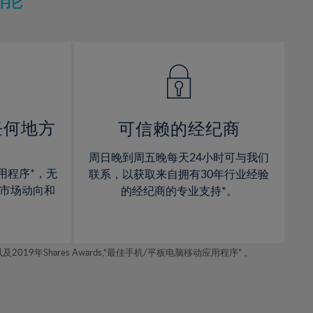
12%
12%
13%
13%
14%
14%
15%
15%
16%
16%
17%
17%
任何地方
可信赖的经纪商
18%
18%
周日晚到周五晚每天24小时可与我们
19%
19%
用程序*，无
联系，以获取来自拥有30年行业经验
20%
20%
市场动向和
的经纪商的专业支持*。
21%
21%
22%
22%
年Shares Awards,“最佳手机/平板电脑移动应用程序” 。
23%
23%
24%
24%
25%
25%