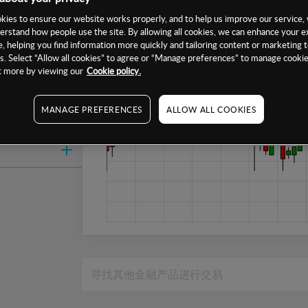
1周
ies to ensure our website works properly, and to help us improve our service, 
erstand how people use the site. By allowing all cookies, we can enhance your e
1个月
, helping you find information more quickly and tailoring content or marketing 
6个月
. Select “Allow all cookies” to agree or “Manage preferences” to manage cookie
ut more by viewing our
Cookie policy.
1年
MANAGE PREFERENCES
ALLOW ALL COOKIES