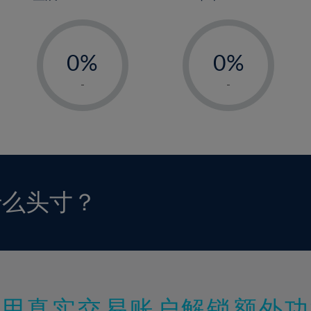
-
-
0%
0%
1%
1%
-
-
2%
2%
3%
3%
4%
4%
5%
5%
6%
6%
什么头寸？
7%
7%
8%
8%
9%
9%
10%
10%
11%
11%
使用真实交易账户解锁额外功