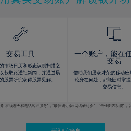
12%
12%
13%
13%
14%
14%
15%
15%
16%
16%
17%
17%
交易工具
一个账户，能在
交易
18%
18%
的市场日历和形态识别扫描之
19%
19%
以获取路透社新闻，并通过晨
借助我们屡获殊荣的移动应
20%
20%
的股票研究获得股票见解。
论身在何处，都能随时掌握
交易信息。
21%
21%
22%
22%
线聊天和电话客户服务”，“最佳研讨会/网络研讨会”，“最佳图表功能”，以及2019
23%
23%
24%
24%
25%
25%
开设真实账户