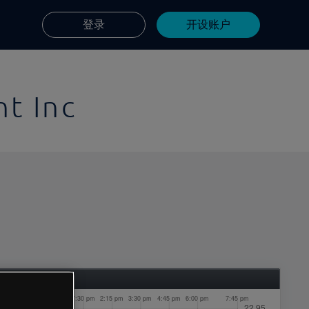
登录
开设账户
t Inc