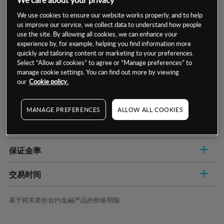
We care about your privacy
We use cookies to ensure our website works properly, and to help
us improve our service, we collect data to understand how people
use the site. By allowing all cookies, we can enhance your
experience by, for example, helping you find information more
quickly and tailoring content or marketing to your preferences.
Select “Allow all cookies” to agree or “Manage preferences” to
manage cookie settings. You can find out more by viewing
our
Cookie policy.
数据来源：基于CMC Markets以往的表现, 无法保证将来的结果。
MANAGE PREFERENCES
ALLOW ALL COOKIES
交易明细
保证金率
最小数额
-
交易时间
1级保证金率
-
层级
单位
费率
允许GSLO
是
基于相关差价合约金融产品的价格明细
日
交易时间
GSLO最小价差
-