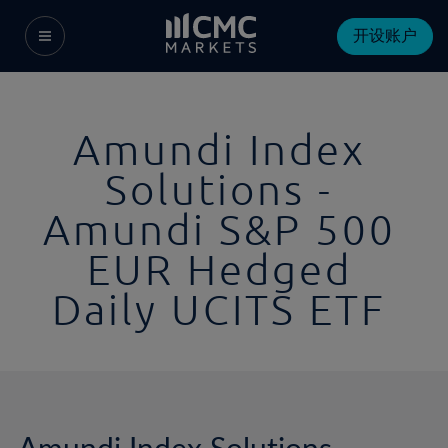
开设账户
Amundi Index
Solutions -
Amundi S&P 500
EUR Hedged
Daily UCITS ETF
Amundi Index Solutions -