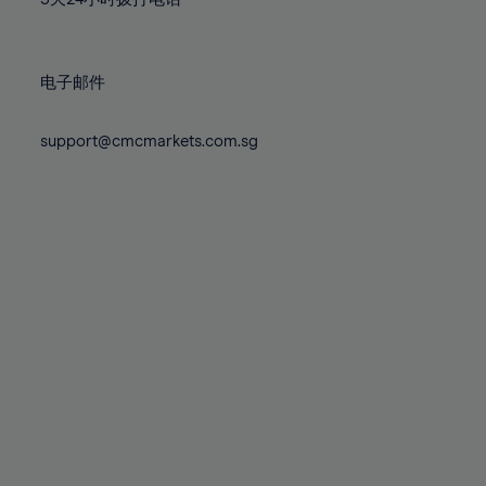
电子邮件
support@cmcmarkets.com.sg