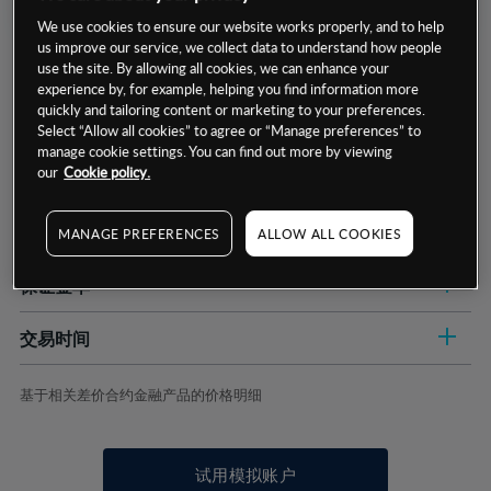
We use cookies to ensure our website works properly, and to help
us improve our service, we collect data to understand how people
use the site. By allowing all cookies, we can enhance your
experience by, for example, helping you find information more
quickly and tailoring content or marketing to your preferences.
Select “Allow all cookies” to agree or “Manage preferences” to
manage cookie settings. You can find out more by viewing
数据来源：基于CMC Markets以往的表现, 无法保证将来的结果。
our
Cookie policy.
交易明细
MANAGE PREFERENCES
ALLOW ALL COOKIES
保证金率
最小数额
-
交易时间
1级保证金率
-
层级
单位
费率
允许GSLO
是
基于相关差价合约金融产品的价格明细
日
交易时间
GSLO最小价差
-
显示的交易时间是新加坡当地时间
允许做空
是
试用模拟账户