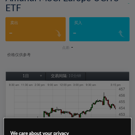
-
ETF
卖出
买入
-
-
-
点差:
价格仅供参考
1日
交易间隔:
10分钟
1日
1周
1个月
6个月
1年
We care about your privacy