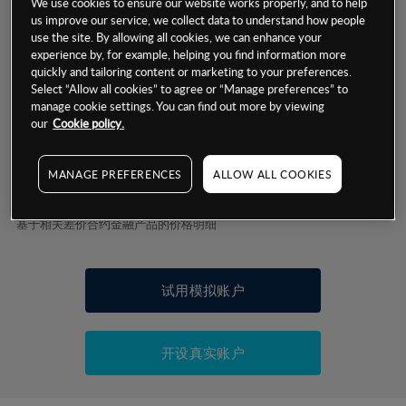
We use cookies to ensure our website works properly, and to help
us improve our service, we collect data to understand how people
数据来源：基于CMC Markets以往的表现, 无法保证将来的结果。
use the site. By allowing all cookies, we can enhance your
experience by, for example, helping you find information more
quickly and tailoring content or marketing to your preferences.
交易明细
Select “Allow all cookies” to agree or “Manage preferences” to
manage cookie settings. You can find out more by viewing
our
Cookie policy.
保证金率
最小数额
-
交易时间
MANAGE PREFERENCES
ALLOW ALL COOKIES
1级保证金率
-
层级
单位
费率
允许GSLO
否
基于相关差价合约金融产品的价格明细
日
交易时间
GSLO最小价差
-
显示的交易时间是新加坡当地时间
允许做空
否
试用模拟账户
持仓成本-买入
持仓成本-卖出
开设真实账户
最近更新：