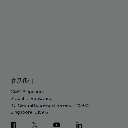
91%
92%
93%
94%
95%
96%
97%
98%
99%
联系我们
100%
CMC Singapore
2 Central Boulevard,
IOI Central Boulevard Towers, #25-03
Singapore
018916