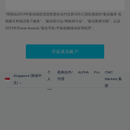
63%
64%
*荣获由2019年新加坡投资趋势差价合约交易与外汇报告颁发的“最佳服务-在
线聊天和电话客户服务”，“最佳研讨会/网络研讨会”，“最佳图表功能”，以及
65%
2019年Shares Awards,“最佳手机/平板电脑移动应用程序” 。
66%
67%
开设真实账户
68%
69%
70%
个
机构合作/
ALPHA
Pro
CMC
Singapore (简体中
71%
人
代理
Markets 集
文)
团
72%
73%
74%
75%
76%