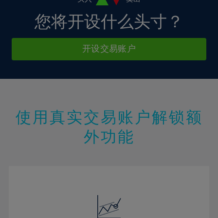
21%
您将开设什么头寸？
22%
23%
开设交易账户
24%
25%
26%
27%
使用真实交易账户解锁额
28%
外功能
29%
30%
31%
32%
33%
34%