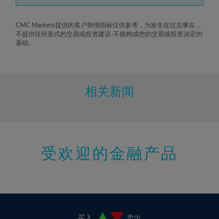
7%
8%
CMC Markets提供的客户舆情指标仅供参考，为发生在过去事实，
不提供任何形式的交易或投资建议-不能构成您的交易或投资决定的
9%
基础。
10%
11%
12%
相关新闻
13%
14%
15%
受欢迎的金融产品
16%
17%
18%
19%
20%
买入
卖出