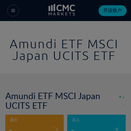
开设账户
Amundi ETF MSCI
Japan UCITS ETF
Amundi ETF MSCI Japan
-
UCITS ETF
-
卖出
买入
-
-