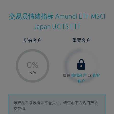
交易员情绪指标
Amundi ETF MSCI
Japan UCITS ETF
所有客户
重要客户
-
0%
1%
N/A
仅在
模拟账户
或
真实
2%
账户
3%
4%
5%
该产品目前没有未平仓头寸。请查看下方热门产品
交易情。
6%