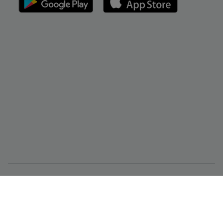
CMC Markets Singapore Pte. Ltd.（注册号/UEN 200605050E）受
新加坡金融管理局监管，持有资本市场服务牌照，可进行场外衍生
品和杠杆外汇等资本市场产品交易, 并且是一名豁免财务顾问。