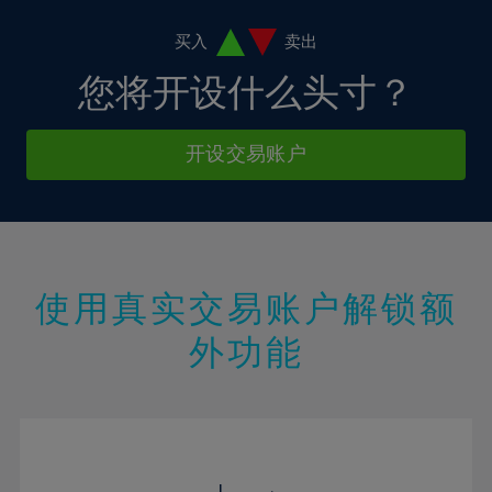
19%
20%
买入
卖出
21%
您将开设什么头寸？
22%
23%
开设交易账户
24%
25%
26%
27%
使用真实交易账户解锁额
28%
外功能
29%
30%
31%
32%