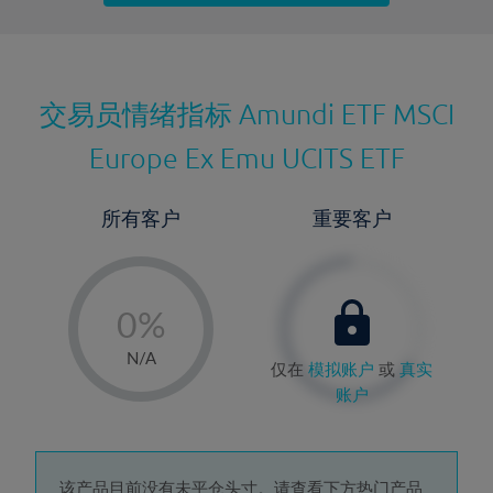
最近更新：
交易员情绪指标
Amundi ETF MSCI
Europe Ex Emu UCITS ETF
所有客户
重要客户
-
0%
1%
N/A
仅在
模拟账户
或
真实
2%
账户
3%
4%
该产品目前没有未平仓头寸。请查看下方热门产品