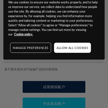
We use cookies to ensure our website works properly, and to help
us improve our service, we collect data to understand how people
use the site. By allowing all cookies, we can enhance your
experience by, for example, helping you find information more
数据来源：基于CMC Markets以往的表现, 无法保证将来的结果。
quickly and tailoring content or marketing to your preferences.
Select “Allow all cookies” to agree or “Manage preferences” to
manage cookie settings. You can find out more by viewing
交易明细
our
Cookie policy.
保证金率
最小数额
-
MANAGE PREFERENCES
ALLOW ALL COOKIES
交易时间
1级保证金率
-
层级
单位
费率
允许GSLO
否
基于相关差价合约金融产品的价格明细
日
交易时间
GSLO最小价差
-
显示的交易时间是新加坡当地时间
允许做空
否
试用模拟账户
持仓成本-买入
持仓成本-卖出
开设真实账户