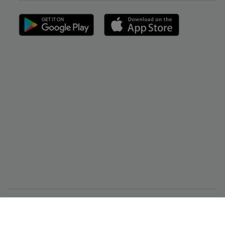
CMC Markets Singapore Pte. Ltd.（注册号/UEN 200605050E）受