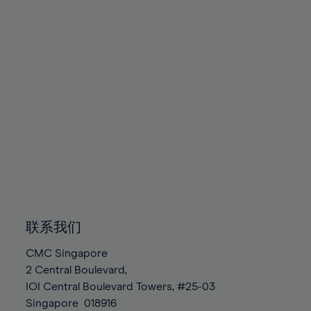
89%
90%
91%
92%
93%
94%
95%
96%
97%
98%
99%
联系我们
100%
CMC Singapore
2 Central Boulevard,
IOI Central Boulevard Towers, #25-03
Singapore
018916