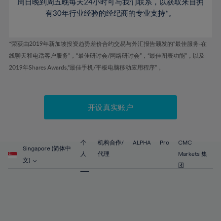
61%
周日晚到周五晚每天24小时可与我们联系，以获取来自拥
62%
有30年行业经验的经纪商的专业支持*。
63%
64%
*荣获由2019年新加坡投资趋势差价合约交易与外汇报告颁发的“最佳服务-在
线聊天和电话客户服务”，“最佳研讨会/网络研讨会”，“最佳图表功能”，以及
65%
2019年Shares Awards,“最佳手机/平板电脑移动应用程序” 。
66%
67%
开设真实账户
68%
69%
70%
个
机构合作/
ALPHA
Pro
CMC
Singapore (简体中
71%
人
代理
Markets 集
文)
团
72%
73%
74%