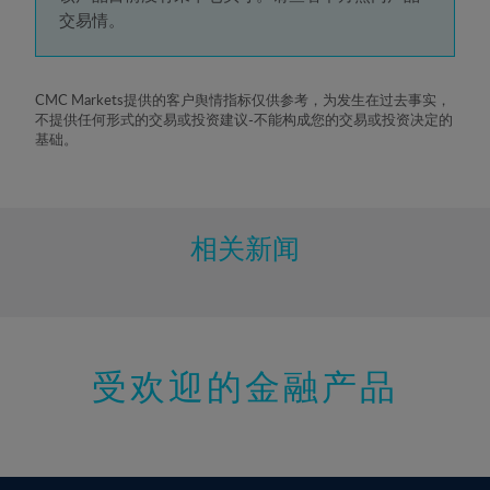
5%
交易情。
6%
7%
8%
CMC Markets提供的客户舆情指标仅供参考，为发生在过去事实，
不提供任何形式的交易或投资建议-不能构成您的交易或投资决定的
9%
基础。
10%
11%
12%
相关新闻
13%
14%
15%
受欢迎的金融产品
16%
17%
18%