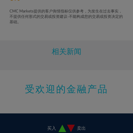
7%
CMC Markets提供的客户舆情指标仅供参考，为发生在过去事实，
8%
不提供任何形式的交易或投资建议-不能构成您的交易或投资决定的
基础。
9%
10%
11%
相关新闻
12%
13%
14%
15%
受欢迎的金融产品
16%
17%
18%
19%
买入
卖出
20%