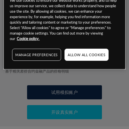
We use cookies to ensure our website works properly, and to help
us improve our service, we collect data to understand how people
数据来源：基于CMC Markets以往的表现, 无法保证将来的结果。
use the site. By allowing all cookies, we can enhance your
experience by, for example, helping you find information more
quickly and tailoring content or marketing to your preferences.
Select “Allow all cookies” to agree or “Manage preferences” to
交易明细
manage cookie settings. You can find out more by viewing
our
Cookie policy.
保证金率
最小数额
-
MANAGE PREFERENCES
ALLOW ALL COOKIES
交易时间
1级保证金率
-
层级
单位
费率
允许GSLO
-
基于相关差价合约金融产品的价格明细
日
交易时间
GSLO最小价差
-
显示的交易时间是新加坡当地时间
允许做空
-
试用模拟账户
持仓成本-买入
持仓成本-卖出
开设真实账户
最近更新：