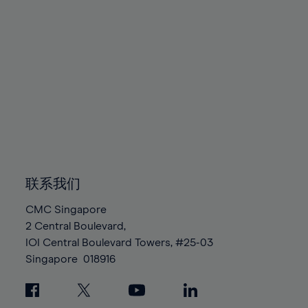
91%
92%
93%
94%
95%
96%
97%
98%
联系我们
99%
100%
CMC Singapore
2 Central Boulevard,
IOI Central Boulevard Towers, #25-03
Singapore
018916