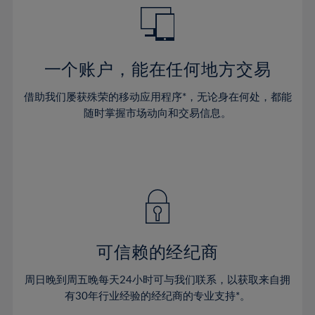
49%
50%
51%
一个账户，能在任何地方交易
52%
借助我们屡获殊荣的移动应用程序*，无论身在何处，都能
53%
随时掌握市场动向和交易信息。
54%
55%
56%
57%
58%
59%
可信赖的经纪商
60%
周日晚到周五晚每天24小时可与我们联系，以获取来自拥
61%
有30年行业经验的经纪商的专业支持*。
62%