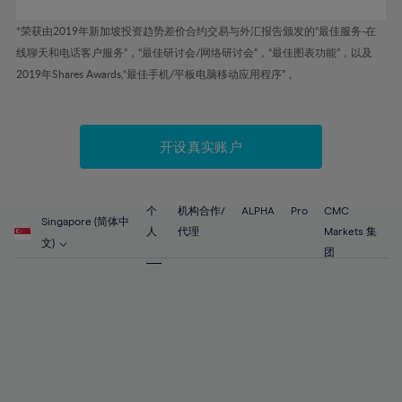
63%
*荣获由2019年新加坡投资趋势差价合约交易与外汇报告颁发的“最佳服务-在
64%
线聊天和电话客户服务”，“最佳研讨会/网络研讨会”，“最佳图表功能”，以及
65%
2019年Shares Awards,“最佳手机/平板电脑移动应用程序” 。
66%
67%
开设真实账户
68%
69%
个
机构合作/
ALPHA
Pro
CMC
70%
Singapore (简体中
人
代理
Markets 集
71%
文)
团
72%
73%
74%
75%
76%