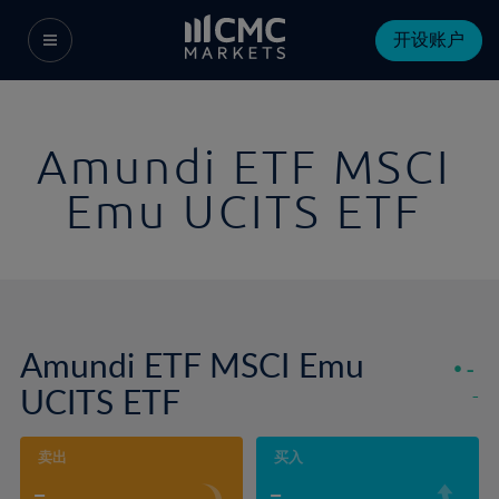
开设账户
Amundi ETF MSCI
Emu UCITS ETF
Amundi ETF MSCI Emu
-
UCITS ETF
-
卖出
买入
-
-