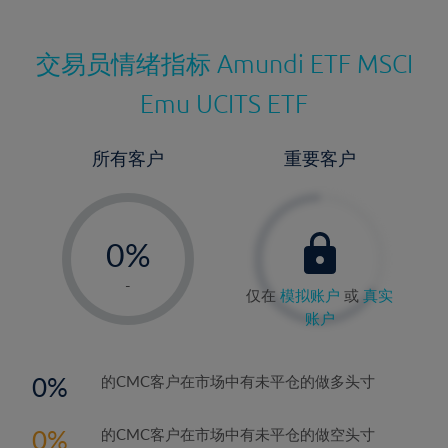
交易员情绪指标
Amundi ETF MSCI
Emu UCITS ETF
所有客户
重要客户
-
0%
1%
-
仅在
模拟账户
或
真实
2%
账户
3%
4%
0
的CMC客户在市场中有未平仓的做多头寸
5%
0
的CMC客户在市场中有未平仓的做空头寸
6%