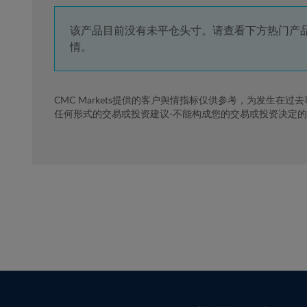
4%
5%
该产品目前没有未平仓头寸。请查看下方热门产
情。
6%
7%
8%
CMC Markets提供的客户舆情指标仅供参考，为发生在过
任何形式的交易或投资建议-不能构成您的交易或投资决定
9%
10%
11%
12%
13%
14%
15%
16%
17%