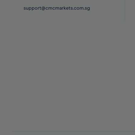
60%
support@cmcmarkets.com.sg
61%
62%
63%
64%
65%
66%
67%
68%
69%
70%
71%
72%
73%