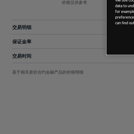
价格仅供参考
data to und
for example
preferences
can find o
交易明细
保证金率
最小数额
-
交易时间
1级保证金率
-
层级
单位
费率
允许GSLO
否
基于相关差价合约金融产品的价格明细
日
交易时间
GSLO最小价差
-
显示的交易时间是新加坡当地时间
允许做空
是
持仓成本-买入
持仓成本-卖出
最近更新：