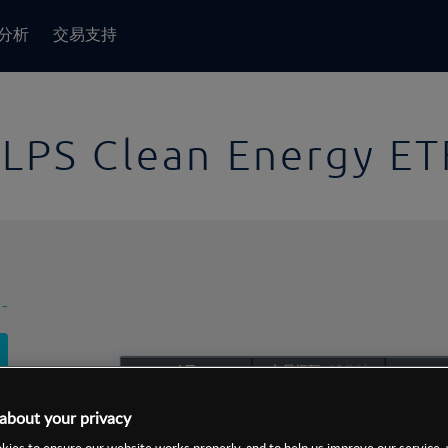
分析
交易支持
LPS Clean Energy ET
-
1日
交易间隔:
10分钟
1日
about your privacy
1周
ies to ensure our website works properly, and to help us improve our service, 