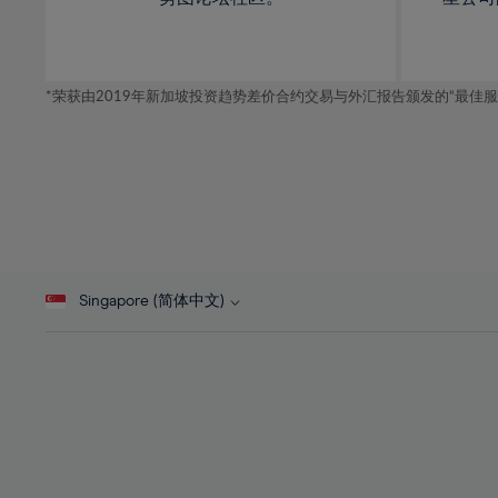
32%
33%
34%
*荣获由2019年新加坡投资趋势差价合约交易与外汇报告颁发的“最佳服务-在
35%
36%
37%
38%
39%
40%
Singapore (简体中文)
41%
42%
43%
44%
45%