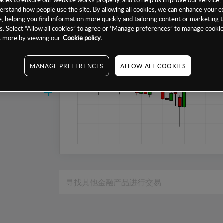
1个月
erstand how people use the site. By allowing all cookies, we can enhance your e
, helping you find information more quickly and tailoring content or marketing 
6个月
. Select “Allow all cookies” to agree or “Manage preferences” to manage cookie
ut more by viewing our
Cookie policy.
1年
MANAGE PREFERENCES
ALLOW ALL COOKIES