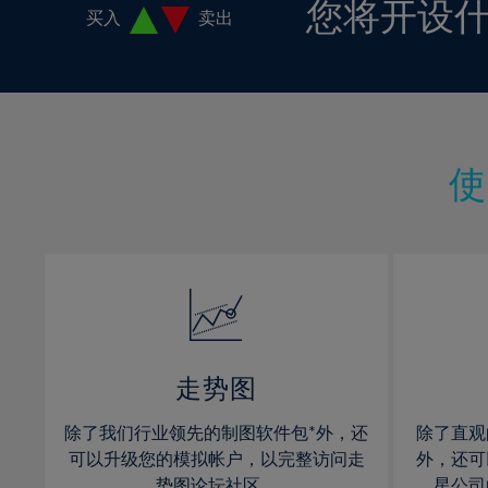
您将开设
18%
买入
卖出
19%
20%
21%
22%
23%
24%
25%
26%
27%
28%
走势图
29%
30%
除了我们行业领先的制图软件包*外，还
除了直观
可以升级您的模拟帐户，以完整访问走
外，还可
31%
势图论坛社区。
星公司