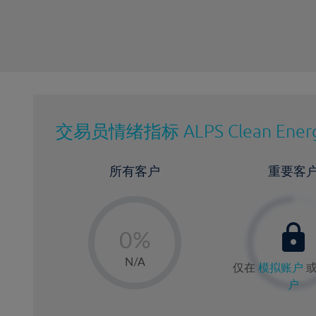
交易员情绪指标
ALPS Clean Ener
所有客户
重要客
-
0%
1%
N/A
仅在
模拟账户
2%
户
3%