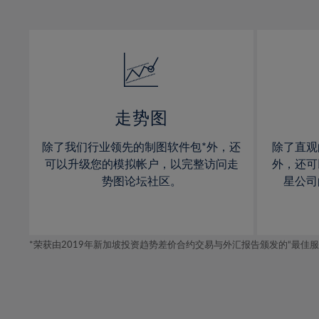
12%
12%
31%
13%
13%
32%
14%
14%
33%
15%
15%
34%
16%
16%
35%
17%
17%
走势图
36%
18%
18%
除了我们行业领先的制图软件包*外，还
除了直观
37%
19%
19%
可以升级您的模拟帐户，以完整访问走
外，还可
38%
20%
20%
势图论坛社区。
星公司
39%
21%
21%
40%
22%
22%
41%
*荣获由2019年新加坡投资趋势差价合约交易与外汇报告颁发的“最佳服务-在
23%
23%
42%
24%
24%
43%
25%
25%
44%