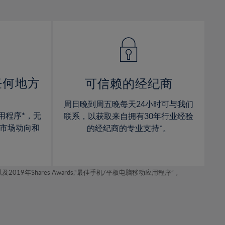
12%
12%
13%
13%
14%
14%
15%
15%
16%
16%
17%
17%
任何地方
可信赖的经纪商
18%
18%
周日晚到周五晚每天24小时可与我们
19%
19%
用程序*，无
联系，以获取来自拥有30年行业经验
20%
20%
市场动向和
的经纪商的专业支持*。
21%
21%
22%
22%
年Shares Awards,“最佳手机/平板电脑移动应用程序” 。
23%
23%
24%
24%
25%
25%