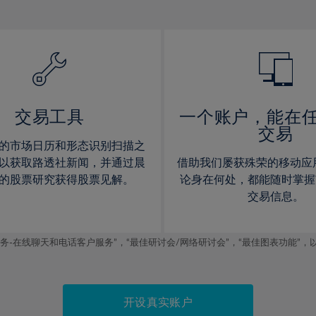
12%
12%
13%
13%
14%
14%
15%
15%
16%
16%
17%
17%
交易工具
一个账户，能在
交易
18%
18%
的市场日历和形态识别扫描之
19%
19%
以获取路透社新闻，并通过晨
借助我们屡获殊荣的移动应
20%
20%
的股票研究获得股票见解。
论身在何处，都能随时掌握
交易信息。
21%
21%
22%
22%
线聊天和电话客户服务”，“最佳研讨会/网络研讨会”，“最佳图表功能”，以及2019
23%
23%
24%
24%
25%
25%
开设真实账户