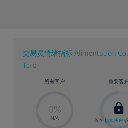
交易员情绪指标
Alimentation Co
Tard
所有客户
重要客
-
0%
1%
N/A
仅在
模拟账户
2%
户