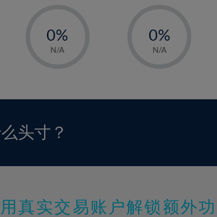
-
-
0%
0%
1%
1%
N/A
N/A
2%
2%
3%
3%
4%
4%
5%
5%
6%
6%
什么头寸？
7%
7%
8%
8%
9%
9%
10%
10%
11%
11%
使用真实交易账户解锁额外功