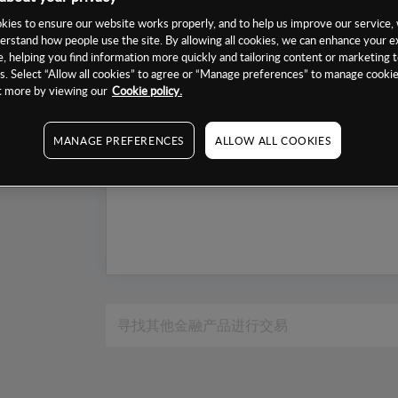
1个月
ies to ensure our website works properly, and to help us improve our service, 
erstand how people use the site. By allowing all cookies, we can enhance your e
6个月
, helping you find information more quickly and tailoring content or marketing 
1年
. Select “Allow all cookies” to agree or “Manage preferences” to manage cookie
ut more by viewing our
Cookie policy.
MANAGE PREFERENCES
ALLOW ALL COOKIES