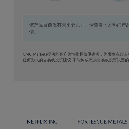
3%
4%
5%
该产品目前没有未平仓头寸。请查看下方热门产
情。
6%
7%
8%
CMC Markets提供的客户舆情指标仅供参考，为发生在过
任何形式的交易或投资建议-不能构成您的交易或投资决定
9%
10%
11%
12%
13%
14%
15%
NETFLIX INC
FORTESCUE METALS
16%