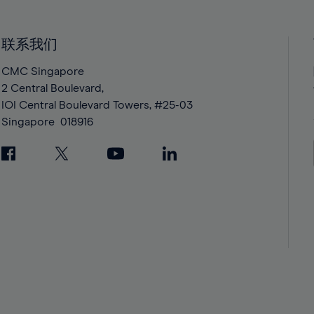
40%
40%
41%
41%
42%
42%
联系我们
43%
43%
CMC Singapore
44%
44%
2 Central Boulevard,
IOI Central Boulevard Towers, #25-03
45%
45%
Singapore
018916
46%
46%
47%
47%
48%
48%
49%
49%
50%
50%
51%
51%
52%
52%
53%
53%