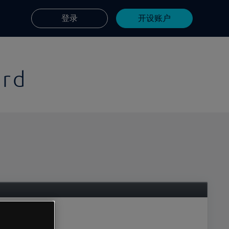
登录
开设账户
ard