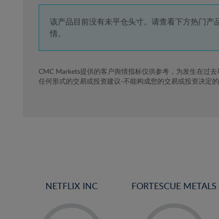
4%
5%
该产品目前没有未平仓头寸。请查看下方热门产
情。
6%
7%
8%
CMC Markets提供的客户舆情指标仅供参考，为发生在过
任何形式的交易或投资建议-不能构成您的交易或投资决定
9%
10%
11%
12%
13%
14%
15%
NETFLIX INC
FORTESCUE METALS
16%
17%
-
-