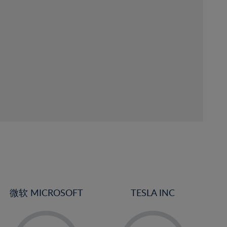
微软 MICROSOFT
TESLA INC
-
-