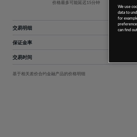
价格最多可能延迟15分钟
We use cook
data to und
for example
preferences
交易明细
can find o
保证金率
最小数额
-
交易时间
1级保证金率
-
层级
单位
费率
允许GSLO
否
基于相关差价合约金融产品的价格明细
日
交易时间
GSLO最小价差
-
显示的交易时间是新加坡当地时间
允许做空
是
持仓成本-买入
持仓成本-卖出
最近更新：