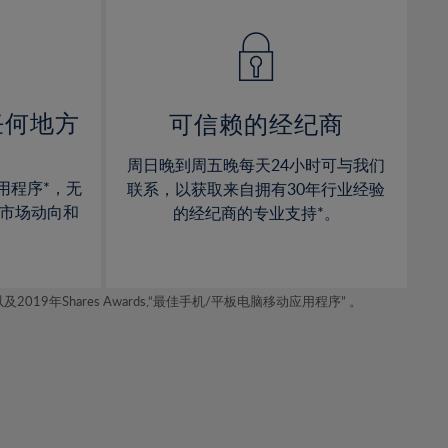
14%
14%
15%
15%
16%
16%
17%
17%
任何地方
可信赖的经纪商
18%
18%
周日晚到周五晚每天24小时可与我们
19%
19%
用程序*，无
联系，以获取来自拥有30年行业经验
20%
20%
市场动向和
的经纪商的专业支持*。
21%
21%
22%
22%
年Shares Awards,“最佳手机/平板电脑移动应用程序” 。
23%
23%
24%
24%
25%
25%
26%
26%
27%
27%