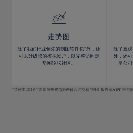
32%
14%
14%
33%
15%
15%
34%
16%
16%
35%
17%
17%
走势图
36%
18%
18%
除了我们行业领先的制图软件包*外，还
除了直观
37%
19%
19%
可以升级您的模拟帐户，以完整访问走
外，还可
38%
20%
20%
势图论坛社区。
星公司
39%
21%
21%
40%
22%
22%
41%
*荣获由2019年新加坡投资趋势差价合约交易与外汇报告颁发的“最佳服务-在
23%
23%
42%
24%
24%
43%
25%
25%
44%
26%
26%
45%
27%
27%