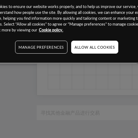
1个月
ies to ensure our website works properly, and to help us improve our service, 
erstand how people use the site. By allowing all cookies, we can enhance your e
6个月
, helping you find information more quickly and tailoring content or marketing 
. Select “Allow all cookies” to agree or “Manage preferences” to manage cookie
1年
ut more by viewing our
Cookie policy.
MANAGE PREFERENCES
ALLOW ALL COOKIES