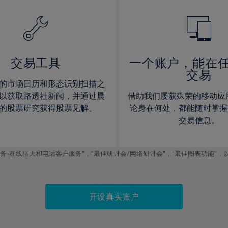
14%
14%
15%
15%
16%
16%
17%
17%
交易工具
一个账户，能在
交易
18%
18%
的市场日历和形态识别扫描之
19%
19%
以获取路透社新闻，并通过晨
借助我们屡获殊荣的移动应
20%
20%
的股票研究获得股票见解。
论身在何处，都能随时掌握
交易信息。
21%
21%
22%
22%
线聊天和电话客户服务”，“最佳研讨会/网络研讨会”，“最佳图表功能”，以及2019
23%
23%
24%
24%
25%
25%
开设真实账户
26%
26%
27%
27%