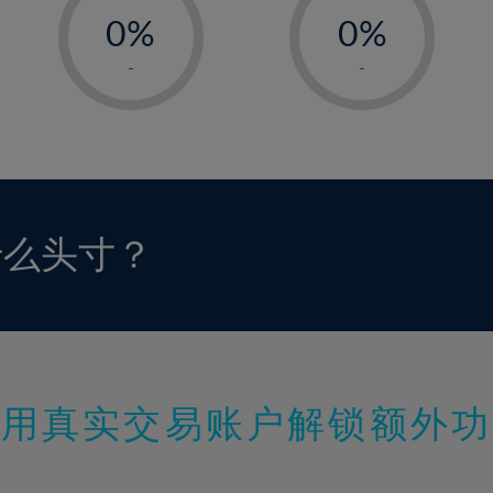
0%
0%
1%
1%
-
-
2%
2%
3%
3%
4%
4%
5%
5%
6%
6%
什么头寸？
7%
7%
8%
8%
9%
9%
10%
10%
11%
11%
使用真实交易账户解锁额外功
12%
12%
13%
13%