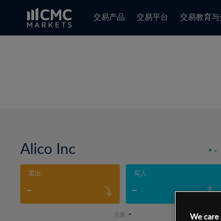
交易产品
交易平台
交易教育与
Alico Inc
-
卖出
买入
-
-
-
点差:
We care 