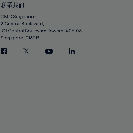
42%
42%
联系我们
43%
43%
CMC Singapore
44%
44%
2 Central Boulevard,
IOI Central Boulevard Towers, #25-03
45%
45%
Singapore
018916
46%
46%
47%
47%
48%
48%
49%
49%
50%
50%
51%
51%
52%
52%
53%
53%
54%
54%
55%
55%