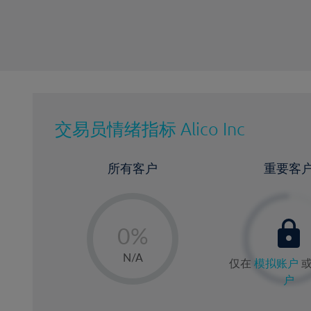
交易员情绪指标
Alico Inc
所有客户
重要客
-
0%
1%
N/A
仅在
模拟账户
2%
户
3%