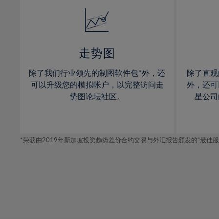
14%
14%
15%
15%
16%
16%
17%
17%
走势图
18%
18%
除了我们行业领先的制图软件包*外，还
除了直观
19%
19%
可以升级您的模拟帐户，以完整访问走
外，还可
20%
20%
势图论坛社区。
星公司
21%
21%
22%
22%
*荣获由2019年新加坡投资趋势差价合约交易与外汇报告颁发的“最佳服务-在
23%
23%
24%
24%
25%
25%
26%
26%
27%
27%