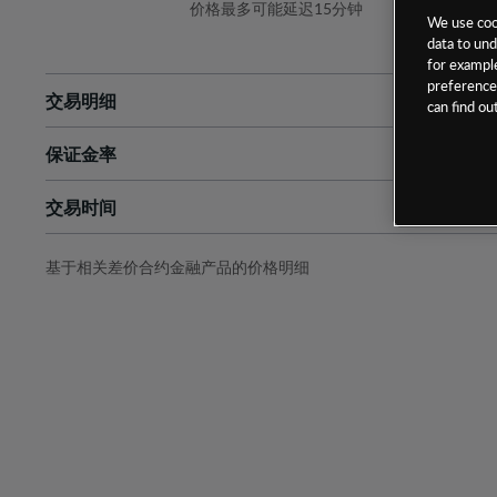
价格最多可能延迟15分钟
We use cook
data to und
for example
preferences
交易明细
can find o
保证金率
最小数额
-
交易时间
1级保证金率
-
层级
单位
费率
允许GSLO
否
基于相关差价合约金融产品的价格明细
日
交易时间
GSLO最小价差
-
显示的交易时间是新加坡当地时间
允许做空
是
持仓成本-买入
持仓成本-卖出
最近更新：