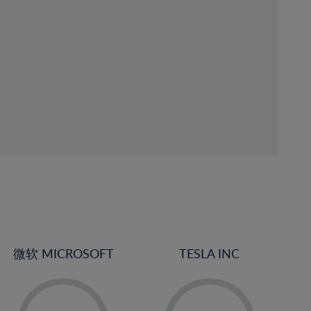
微软 MICROSOFT
TESLA INC
-
-