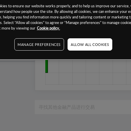
1个月
ies to ensure our website works properly, and to help us improve our service, 
erstand how people use the site. By allowing all cookies, we can enhance your e
6个月
, helping you find information more quickly and tailoring content or marketing 
. Select “Allow all cookies” to agree or “Manage preferences” to manage cookie
1年
ut more by viewing our
Cookie policy.
MANAGE PREFERENCES
ALLOW ALL COOKIES