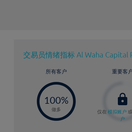
交易员情绪指标
Al Waha Capital 
所有客户
重要客
-
0
100%
做多
仅在
模拟账户
户