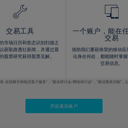
14%
14%
15%
15%
16%
16%
17%
17%
交易工具
一个账户，能在
交易
18%
18%
的市场日历和形态识别扫描之
19%
19%
以获取路透社新闻，并通过晨
借助我们屡获殊荣的移动应
20%
20%
的股票研究获得股票见解。
论身在何处，都能随时掌握
交易信息。
21%
21%
22%
22%
线聊天和电话客户服务”，“最佳研讨会/网络研讨会”，“最佳图表功能”，以及2019
23%
23%
24%
24%
25%
25%
开设真实账户
26%
26%
27%
27%