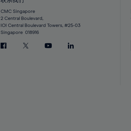
联系我们
42%
42%
43%
43%
CMC Singapore
2 Central Boulevard,
44%
44%
IOI Central Boulevard Towers, #25-03
45%
45%
Singapore
018916
46%
46%
47%
47%
48%
48%
49%
49%
50%
50%
51%
51%
52%
52%
53%
53%
54%
54%
55%
55%