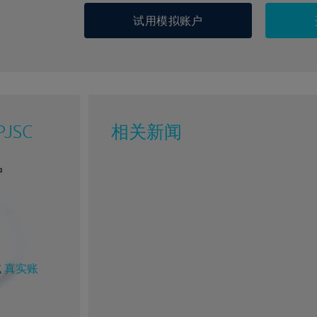
试用模拟账户
PJSC
相关新闻
户
%
1%
或
真实账