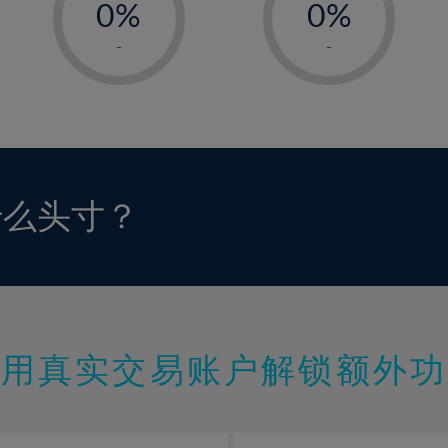
0%
0%
1%
1%
-
-
2%
2%
3%
3%
4%
4%
5%
5%
6%
6%
什么头寸？
7%
7%
8%
8%
9%
9%
10%
10%
11%
11%
使用真实交易账户解锁额外功
12%
12%
13%
13%