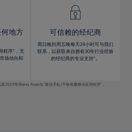
14%
14%
15%
15%
16%
16%
17%
17%
任何地方
可信赖的经纪商
18%
18%
周日晚到周五晚每天24小时可与我们
19%
19%
用程序*，无
联系，以获取来自拥有30年行业经验
20%
20%
市场动向和
的经纪商的专业支持*。
21%
21%
22%
22%
年Shares Awards,“最佳手机/平板电脑移动应用程序” 。
23%
23%
24%
24%
25%
25%
26%
26%
27%
27%