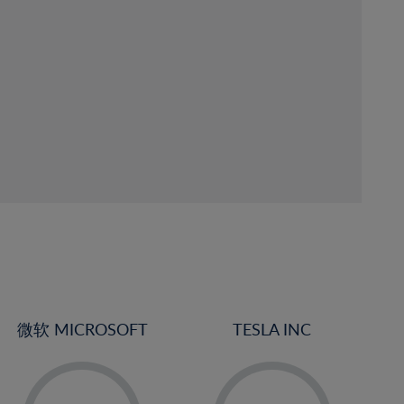
微软 MICROSOFT
TESLA INC
-
-