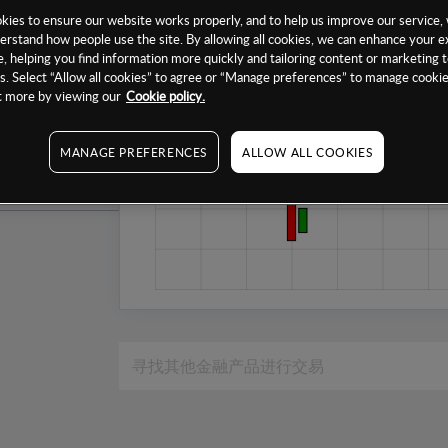
1个月
ies to ensure our website works properly, and to help us improve our service, 
erstand how people use the site. By allowing all cookies, we can enhance your e
6个月
, helping you find information more quickly and tailoring content or marketing 
. Select “Allow all cookies” to agree or “Manage preferences” to manage cookie
1年
ut more by viewing our
Cookie policy.
MANAGE PREFERENCES
ALLOW ALL COOKIES