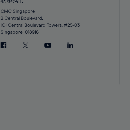
联系我们
42%
42%
43%
43%
CMC Singapore
2 Central Boulevard,
44%
44%
IOI Central Boulevard Towers, #25-03
45%
45%
Singapore
018916
46%
46%
47%
47%
48%
48%
49%
49%
50%
50%
51%
51%
52%
52%
53%
53%
54%
54%
55%
55%