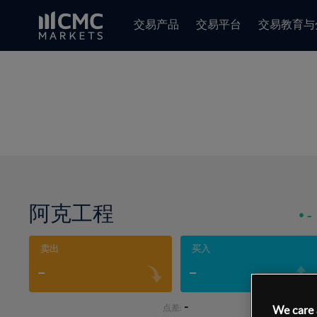
交易产品
交易平台
交易教育与
阿克工程
-
卖出
买入
-
-
-
点差:
We care 