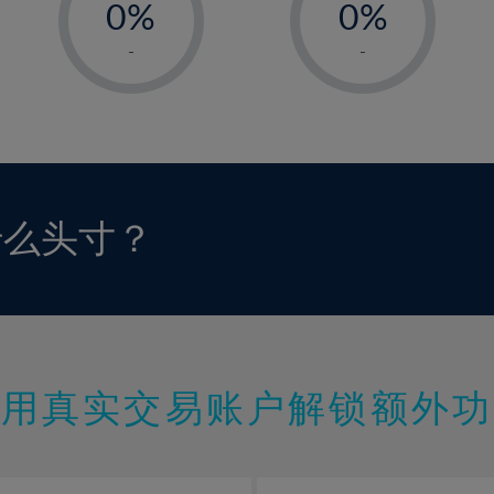
0%
0%
1%
1%
-
-
2%
2%
3%
3%
4%
4%
5%
5%
6%
6%
什么头寸？
7%
7%
8%
8%
9%
9%
10%
10%
11%
11%
使用真实交易账户解锁额外功
12%
12%
13%
13%