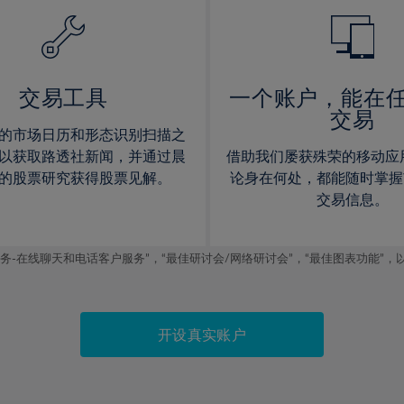
14%
14%
15%
15%
16%
16%
17%
17%
交易工具
一个账户，能在
交易
18%
18%
的市场日历和形态识别扫描之
19%
19%
以获取路透社新闻，并通过晨
借助我们屡获殊荣的移动应
20%
20%
的股票研究获得股票见解。
论身在何处，都能随时掌握
交易信息。
21%
21%
22%
22%
线聊天和电话客户服务”，“最佳研讨会/网络研讨会”，“最佳图表功能”，以及2019
23%
23%
24%
24%
25%
25%
开设真实账户
26%
26%
27%
27%