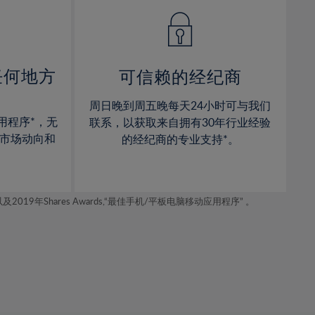
14%
14%
15%
15%
16%
16%
17%
17%
任何地方
可信赖的经纪商
18%
18%
周日晚到周五晚每天24小时可与我们
19%
19%
用程序*，无
联系，以获取来自拥有30年行业经验
20%
20%
市场动向和
的经纪商的专业支持*。
21%
21%
22%
22%
年Shares Awards,“最佳手机/平板电脑移动应用程序” 。
23%
23%
24%
24%
25%
25%
26%
26%
27%
27%