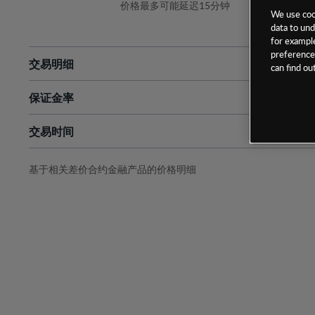
价格最多可能延迟15分钟
We use cook
data to und
for example
preferences
交易明细
can find o
保证金率
最小数额
-
交易时间
1级保证金率
-
层级
单位
费率
允许GSLO
否
基于相关差价合约金融产品的价格明细
日
交易时间
GSLO最小价差
-
显示的交易时间是新加坡当地时间
允许做空
是
持仓成本-买入
持仓成本-卖出
最近更新：