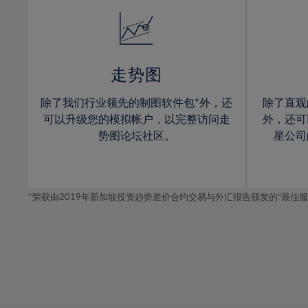
14%
14%
15%
15%
16%
16%
17%
17%
走势图
18%
18%
除了我们行业领先的制图软件包*外，还
除了直观
19%
19%
可以升级您的模拟帐户，以完整访问走
外，还可
20%
20%
势图论坛社区。
星公司
21%
21%
22%
22%
*荣获由2019年新加坡投资趋势差价合约交易与外汇报告颁发的“最佳服务-在
23%
23%
24%
24%
25%
25%
26%
26%
27%
27%