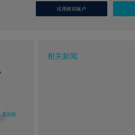
试用模拟账户
相关新闻
户
%
1%
或
真实账