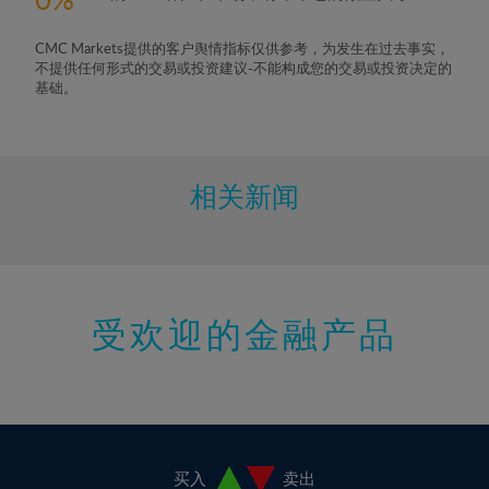
6%
7%
CMC Markets提供的客户舆情指标仅供参考，为发生在过去事实，
8%
不提供任何形式的交易或投资建议-不能构成您的交易或投资决定的
基础。
9%
10%
11%
相关新闻
12%
13%
14%
15%
受欢迎的金融产品
16%
17%
18%
19%
买入
卖出