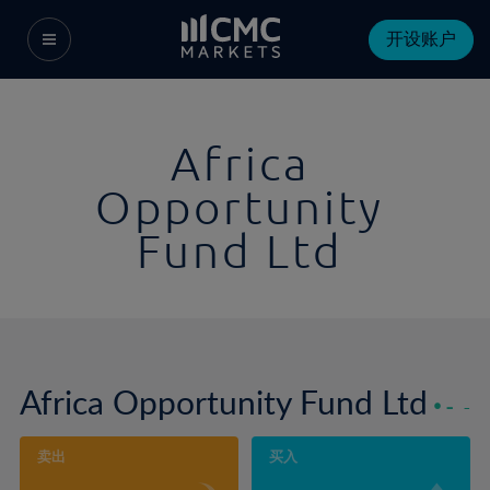
开设账户
Africa
Opportunity
Fund Ltd
Africa Opportunity Fund Ltd
-
-
卖出
买入