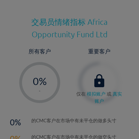
交易员情绪指标
Africa
Opportunity Fund Ltd
所有客户
重要客户
-
0%
1%
-
仅在
模拟账户
或
真实
2%
账户
3%
4%
0
的CMC客户在市场中有未平仓的做多头寸
5%
0
的CMC客户在市场中有未平仓的做空头寸