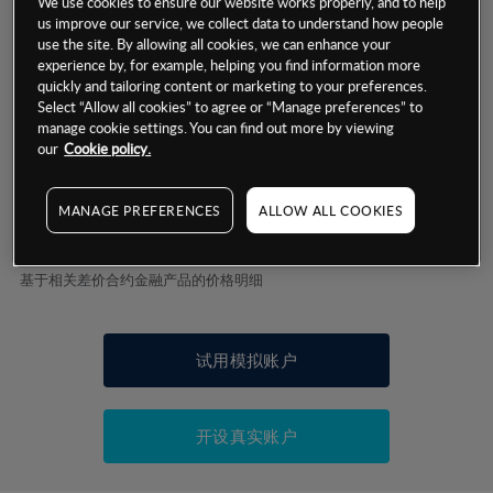
We use cookies to ensure our website works properly, and to help
us improve our service, we collect data to understand how people
数据来源：基于CMC Markets以往的表现, 无法保证将来的结果。
use the site. By allowing all cookies, we can enhance your
experience by, for example, helping you find information more
quickly and tailoring content or marketing to your preferences.
Select “Allow all cookies” to agree or “Manage preferences” to
交易明细
manage cookie settings. You can find out more by viewing
our
Cookie policy.
保证金率
最小数额
-
MANAGE PREFERENCES
ALLOW ALL COOKIES
交易时间
1级保证金率
-
层级
单位
费率
允许GSLO
-
基于相关差价合约金融产品的价格明细
日
交易时间
GSLO最小价差
-
显示的交易时间是新加坡当地时间
允许做空
-
试用模拟账户
持仓成本-买入
持仓成本-卖出
开设真实账户
最近更新：