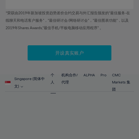
62%
63%
*荣获由2019年新加坡投资趋势差价合约交易与外汇报告颁发的“最佳服务-在
64%
线聊天和电话客户服务”，“最佳研讨会/网络研讨会”，“最佳图表功能”，以及
65%
2019年Shares Awards,“最佳手机/平板电脑移动应用程序” 。
66%
67%
开设真实账户
68%
69%
个
机构合作/
ALPHA
Pro
CMC
70%
Singapore (简体中
人
代理
Markets 集
71%
文)
团
72%
73%
74%
75%