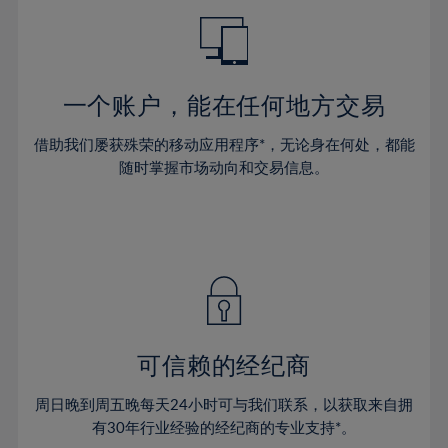
48%
49%
50%
51%
一个账户，能在任何地方交易
52%
借助我们屡获殊荣的移动应用程序*，无论身在何处，都能
53%
随时掌握市场动向和交易信息。
54%
55%
56%
57%
58%
59%
可信赖的经纪商
60%
周日晚到周五晚每天24小时可与我们联系，以获取来自拥
61%
有30年行业经验的经纪商的专业支持*。