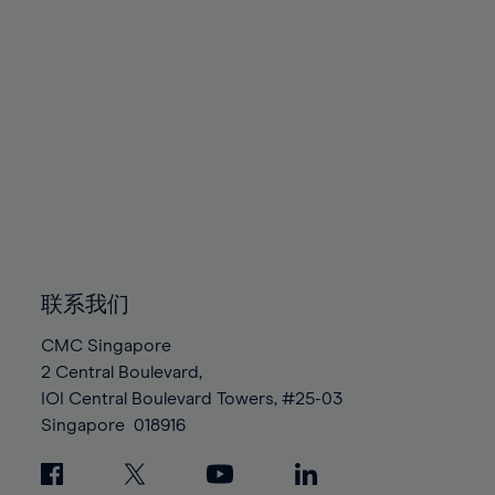
90%
91%
92%
93%
94%
95%
96%
97%
98%
联系我们
99%
100%
CMC Singapore
2 Central Boulevard,
IOI Central Boulevard Towers, #25-03
Singapore
018916