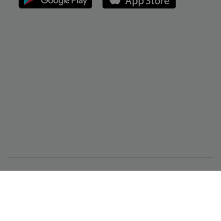
CMC Markets Singapore Pte. Ltd.（注册号/UEN 200605050E）受
新加坡金融管理局监管，持有资本市场服务牌照，可进行场外衍生
品和杠杆外汇等资本市场产品交易, 并且是一名豁免财务顾问。