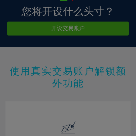
20%
21%
您将开设什么头寸？
22%
23%
开设交易账户
24%
25%
26%
27%
使用真实交易账户解锁额
28%
外功能
29%
30%
31%
32%
33%