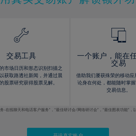
12%
12%
13%
13%
14%
14%
15%
15%
16%
16%
17%
17%
交易工具
一个账户，能在
交易
18%
18%
的市场日历和形态识别扫描之
19%
19%
以获取路透社新闻，并通过晨
借助我们屡获殊荣的移动应
20%
20%
的股票研究获得股票见解。
论身在何处，都能随时掌握
交易信息。
21%
21%
22%
22%
线聊天和电话客户服务”，“最佳研讨会/网络研讨会”，“最佳图表功能”，以及2019
23%
23%
24%
24%
25%
25%
开设真实账户