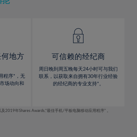
12%
12%
13%
13%
14%
14%
15%
15%
16%
16%
17%
17%
任何地方
可信赖的经纪商
18%
18%
周日晚到周五晚每天24小时可与我们
19%
19%
用程序*，无
联系，以获取来自拥有30年行业经验
20%
20%
市场动向和
的经纪商的专业支持*。
21%
21%
22%
22%
年Shares Awards,“最佳手机/平板电脑移动应用程序” 。
23%
23%
24%
24%
25%
25%