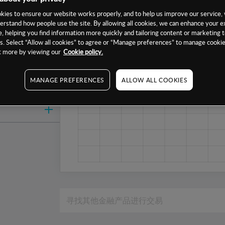
1周
ies to ensure our website works properly, and to help us improve our service, 
erstand how people use the site. By allowing all cookies, we can enhance your e
1个月
, helping you find information more quickly and tailoring content or marketing 
6个月
. Select “Allow all cookies” to agree or “Manage preferences” to manage cookie
ut more by viewing our
Cookie policy.
1年
MANAGE PREFERENCES
ALLOW ALL COOKIES