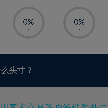
-
-
0%
0%
1%
1%
-
-
2%
2%
3%
3%
4%
4%
5%
5%
6%
6%
什么头寸？
7%
7%
8%
8%
9%
9%
10%
10%
11%
11%
使用真实交易账户解锁额外功