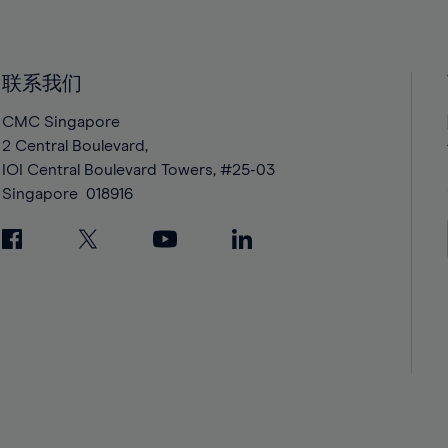
40%
40%
41%
41%
42%
42%
联系我们
43%
43%
CMC Singapore
44%
44%
2 Central Boulevard,
IOI Central Boulevard Towers, #25-03
45%
45%
Singapore
018916
46%
46%
47%
47%
48%
48%
49%
49%
50%
50%
51%
51%
52%
52%
53%
53%