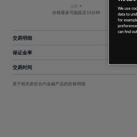
-
点差:
We use cook
价格最多可能延迟15分钟
data to und
for example
preferences
can find o
交易明细
保证金率
最小数额
-
交易时间
1级保证金率
-
层级
单位
费率
允许GSLO
是
基于相关差价合约金融产品的价格明细
日
交易时间
GSLO最小价差
-
显示的交易时间是新加坡当地时间
允许做空
是
持仓成本-买入
持仓成本-卖出