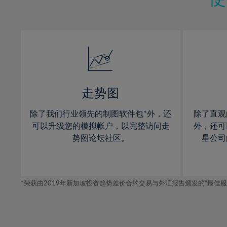
12%
12%
13%
13%
14%
14%
15%
15%
16%
16%
17%
17%
走势图
18%
18%
除了我们行业领先的制图软件包*外，还
除了直观
19%
19%
可以升级您的模拟帐户，以完整访问走
外，还可
20%
20%
势图论坛社区。
星公司
21%
21%
22%
22%
*荣获由2019年新加坡投资趋势差价合约交易与外汇报告颁发的“最佳服务-在
23%
23%
24%
24%
25%
25%