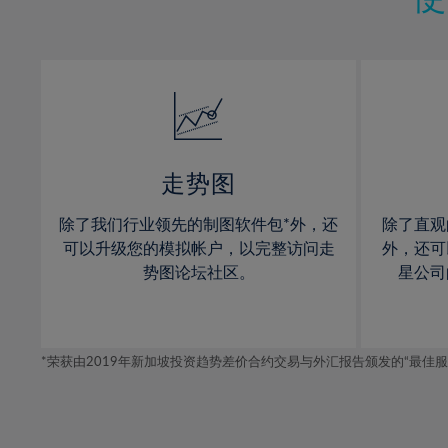
12%
12%
13%
13%
14%
14%
15%
15%
16%
16%
17%
17%
走势图
18%
18%
除了我们行业领先的制图软件包*外，还
除了直观
19%
19%
可以升级您的模拟帐户，以完整访问走
外，还可
20%
20%
势图论坛社区。
星公司
21%
21%
22%
22%
*荣获由2019年新加坡投资趋势差价合约交易与外汇报告颁发的“最佳服务-在
23%
23%
24%
24%
25%
25%