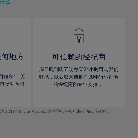
12%
12%
13%
13%
14%
14%
15%
15%
16%
16%
17%
17%
任何地方
可信赖的经纪商
18%
18%
周日晚到周五晚每天24小时可与我们
19%
19%
用程序*，无
联系，以获取来自拥有30年行业经验
20%
20%
市场动向和
的经纪商的专业支持*。
21%
21%
22%
22%
年Shares Awards,“最佳手机/平板电脑移动应用程序” 。
23%
23%
24%
24%
25%
25%