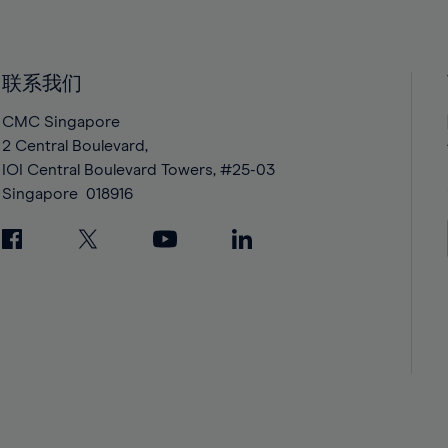
40%
40%
41%
41%
42%
42%
联系我们
43%
43%
CMC Singapore
44%
44%
2 Central Boulevard,
IOI Central Boulevard Towers, #25-03
45%
45%
Singapore
018916
46%
46%
47%
47%
48%
48%
49%
49%
50%
50%
51%
51%
52%
52%
53%
53%