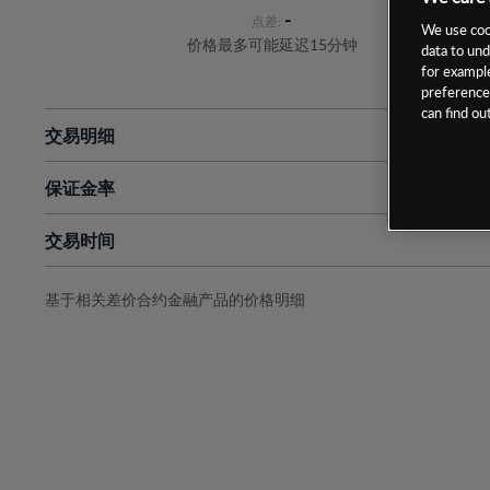
-
点差:
We use cook
价格最多可能延迟15分钟
data to und
for example
preferences
can find o
交易明细
保证金率
最小数额
-
交易时间
1级保证金率
-
层级
单位
费率
允许GSLO
否
基于相关差价合约金融产品的价格明细
日
交易时间
GSLO最小价差
-
显示的交易时间是新加坡当地时间
允许做空
是
持仓成本-买入
持仓成本-卖出