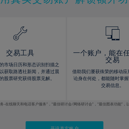
12%
12%
13%
13%
14%
14%
15%
15%
16%
16%
17%
17%
交易工具
一个账户，能在
交易
18%
18%
的市场日历和形态识别扫描之
19%
19%
以获取路透社新闻，并通过晨
借助我们屡获殊荣的移动应
20%
20%
的股票研究获得股票见解。
论身在何处，都能随时掌握
交易信息。
21%
21%
22%
22%
线聊天和电话客户服务”，“最佳研讨会/网络研讨会”，“最佳图表功能”，以及2019
23%
23%
24%
24%
25%
25%
开设真实账户