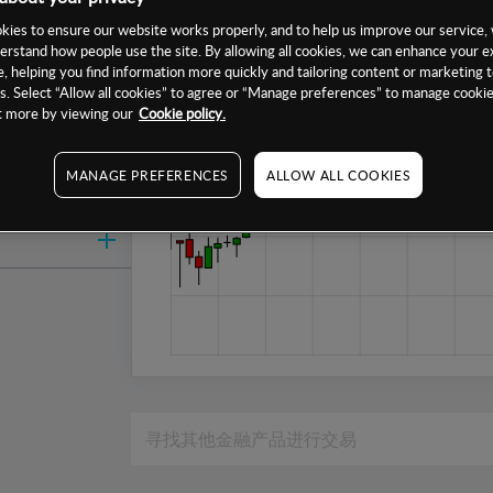
1周
ies to ensure our website works properly, and to help us improve our service, 
erstand how people use the site. By allowing all cookies, we can enhance your e
1个月
, helping you find information more quickly and tailoring content or marketing 
6个月
. Select “Allow all cookies” to agree or “Manage preferences” to manage cookie
ut more by viewing our
Cookie policy.
1年
MANAGE PREFERENCES
ALLOW ALL COOKIES