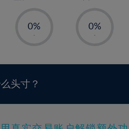
-
-
0%
0%
1%
1%
-
-
2%
2%
3%
3%
4%
4%
5%
5%
6%
6%
什么头寸？
7%
7%
8%
8%
9%
9%
10%
10%
11%
11%
使用真实交易账户解锁额外功