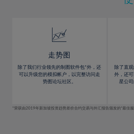
12%
12%
13%
13%
14%
14%
15%
15%
16%
16%
17%
17%
走势图
18%
18%
除了我们行业领先的制图软件包*外，还
除了直观
19%
19%
可以升级您的模拟帐户，以完整访问走
外，还可
20%
20%
势图论坛社区。
星公司
21%
21%
22%
22%
*荣获由2019年新加坡投资趋势差价合约交易与外汇报告颁发的“最佳服务-在
23%
23%
24%
24%
25%
25%