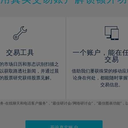
12%
12%
13%
13%
14%
14%
15%
15%
16%
16%
17%
17%
交易工具
一个账户，能在
交易
18%
18%
的市场日历和形态识别扫描之
19%
19%
以获取路透社新闻，并通过晨
借助我们屡获殊荣的移动应
20%
20%
的股票研究获得股票见解。
论身在何处，都能随时掌握
交易信息。
21%
21%
22%
22%
线聊天和电话客户服务”，“最佳研讨会/网络研讨会”，“最佳图表功能”，以及2019
23%
23%
24%
24%
25%
25%
开设真实账户