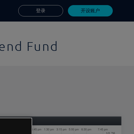
登录
开设账户
dend Fund