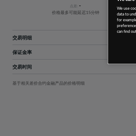
-
点差:
We use cook
价格最多可能延迟15分钟
data to und
for example
preferences
can find o
交易明细
保证金率
最小数额
-
交易时间
1级保证金率
-
层级
单位
费率
允许GSLO
是
基于相关差价合约金融产品的价格明细
日
交易时间
GSLO最小价差
-
显示的交易时间是新加坡当地时间
允许做空
是
持仓成本-买入
持仓成本-卖出