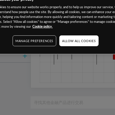
1周
ies to ensure our website works properly, and to help us improve our service, 
erstand how people use the site. By allowing all cookies, we can enhance your e
1个月
, helping you find information more quickly and tailoring content or marketing 
6个月
. Select “Allow all cookies” to agree or “Manage preferences” to manage cookie
ut more by viewing our
Cookie policy.
1年
MANAGE PREFERENCES
ALLOW ALL COOKIES