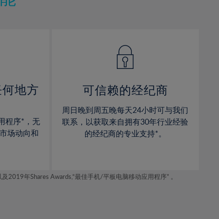
12%
12%
13%
13%
14%
14%
15%
15%
16%
16%
17%
17%
任何地方
可信赖的经纪商
18%
18%
周日晚到周五晚每天24小时可与我们
19%
19%
用程序*，无
联系，以获取来自拥有30年行业经验
20%
20%
市场动向和
的经纪商的专业支持*。
21%
21%
22%
22%
年Shares Awards,“最佳手机/平板电脑移动应用程序” 。
23%
23%
24%
24%
25%
25%