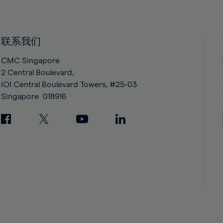
40%
40%
41%
41%
42%
42%
联系我们
43%
43%
CMC Singapore
44%
44%
2 Central Boulevard,
IOI Central Boulevard Towers, #25-03
45%
45%
Singapore
018916
46%
46%
47%
47%
48%
48%
49%
49%
50%
50%
51%
51%
52%
52%
53%
53%