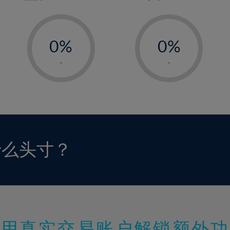
-
-
0%
0%
1%
1%
-
-
2%
2%
3%
3%
4%
4%
5%
5%
6%
6%
什么头寸？
7%
7%
8%
8%
9%
9%
10%
10%
11%
11%
使用真实交易账户解锁额外功