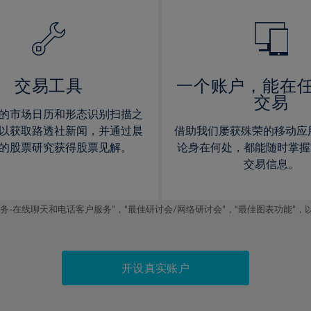
14%
14%
15%
15%
16%
16%
17%
17%
交易工具
一个账户，能在
交易
18%
18%
的市场日历和形态识别扫描之
19%
19%
以获取路透社新闻，并通过晨
借助我们屡获殊荣的移动应
20%
20%
的股票研究获得股票见解。
论身在何处，都能随时掌握
交易信息。
21%
21%
22%
22%
线聊天和电话客户服务”，“最佳研讨会/网络研讨会”，“最佳图表功能”，以及2019
23%
23%
24%
24%
25%
25%
开设真实账户
26%
26%
27%
27%