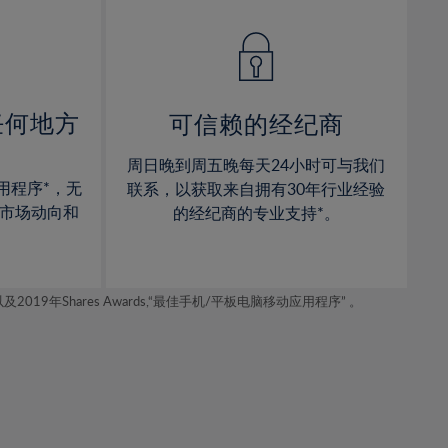
14%
14%
15%
15%
16%
16%
17%
17%
任何地方
可信赖的经纪商
18%
18%
周日晚到周五晚每天24小时可与我们
19%
19%
用程序*，无
联系，以获取来自拥有30年行业经验
20%
20%
市场动向和
的经纪商的专业支持*。
21%
21%
22%
22%
年Shares Awards,“最佳手机/平板电脑移动应用程序” 。
23%
23%
24%
24%
25%
25%
26%
26%
27%
27%