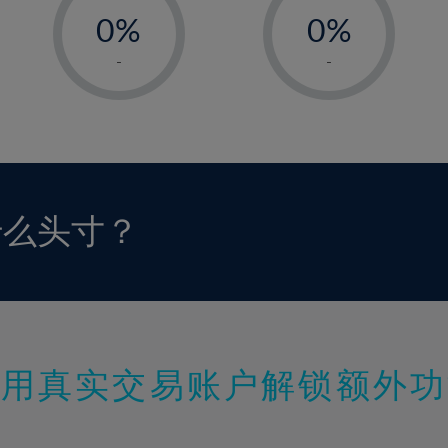
0%
0%
1%
1%
-
-
2%
2%
3%
3%
4%
4%
5%
5%
6%
6%
什么头寸？
7%
7%
8%
8%
9%
9%
10%
10%
11%
11%
使用真实交易账户解锁额外功
12%
12%
13%
13%