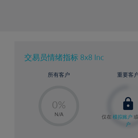
交易员情绪指标
8x8 Inc
所有客户
重要客
-
0%
1%
N/A
仅在
模拟账户
2%
户
3%