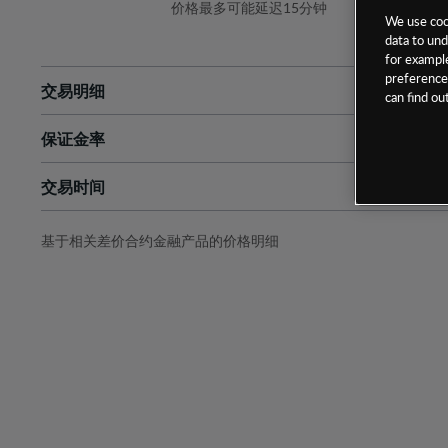
价格最多可能延迟15分钟
We use cook
data to und
for example
preferences
交易明细
can find o
保证金率
最小数额
-
交易时间
1级保证金率
-
层级
单位
费率
允许GSLO
是
基于相关差价合约金融产品的价格明细
日
交易时间
GSLO最小价差
-
显示的交易时间是新加坡当地时间
允许做空
是
持仓成本-买入
持仓成本-卖出
最近更新：