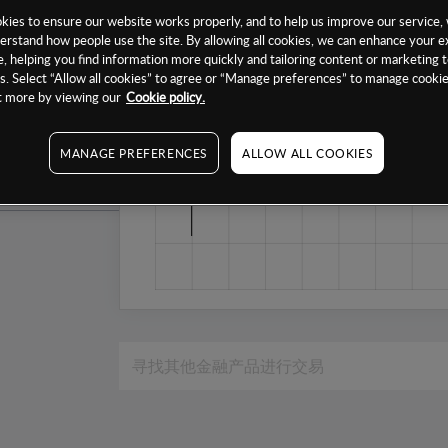
1个月
ies to ensure our website works properly, and to help us improve our service, 
erstand how people use the site. By allowing all cookies, we can enhance your e
6个月
, helping you find information more quickly and tailoring content or marketing 
. Select “Allow all cookies” to agree or “Manage preferences” to manage cookie
1年
ut more by viewing our
Cookie policy.
MANAGE PREFERENCES
ALLOW ALL COOKIES