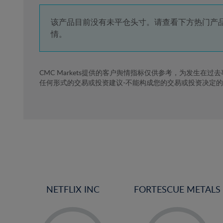
4%
5%
该产品目前没有未平仓头寸。请查看下方热门产
情。
6%
7%
8%
CMC Markets提供的客户舆情指标仅供参考，为发生在过
任何形式的交易或投资建议-不能构成您的交易或投资决定
9%
10%
11%
12%
13%
14%
15%
NETFLIX INC
FORTESCUE METALS
16%
17%
-
-