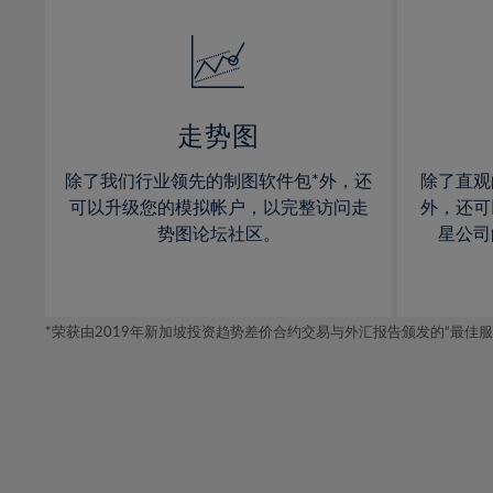
32%
14%
14%
33%
15%
15%
34%
16%
16%
35%
17%
17%
走势图
36%
18%
18%
除了我们行业领先的制图软件包*外，还
除了直观
37%
19%
19%
可以升级您的模拟帐户，以完整访问走
外，还可
38%
20%
20%
势图论坛社区。
星公司
39%
21%
21%
40%
22%
22%
41%
*荣获由2019年新加坡投资趋势差价合约交易与外汇报告颁发的“最佳服务-在
23%
23%
42%
24%
24%
43%
25%
25%
44%
26%
26%
45%
27%
27%