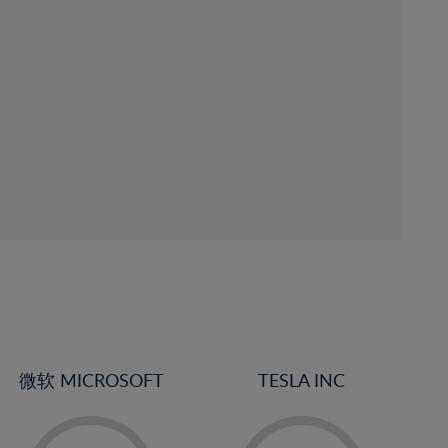
微软 MICROSOFT
TESLA INC
-
-