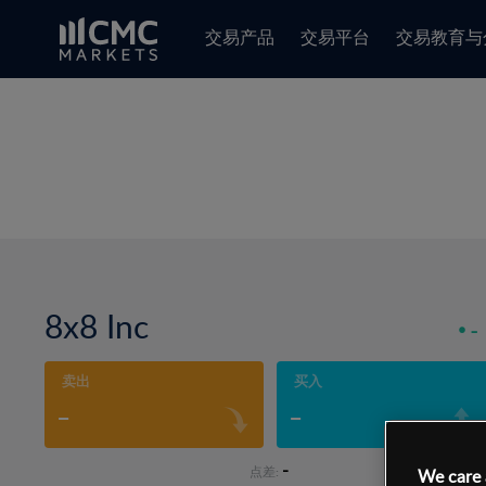
交易产品
交易平台
交易教育与
8x8 Inc
-
卖出
买入
-
-
-
点差:
We care 