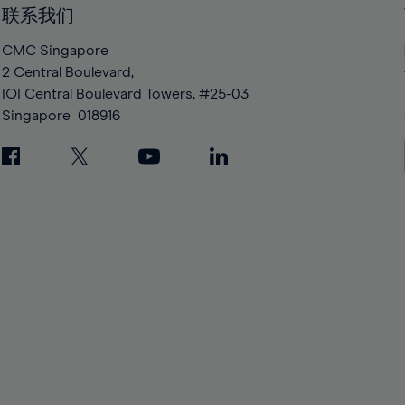
42%
42%
联系我们
43%
43%
CMC Singapore
44%
44%
2 Central Boulevard,
IOI Central Boulevard Towers, #25-03
45%
45%
Singapore
018916
46%
46%
47%
47%
48%
48%
49%
49%
50%
50%
51%
51%
52%
52%
53%
53%
54%
54%
55%
55%